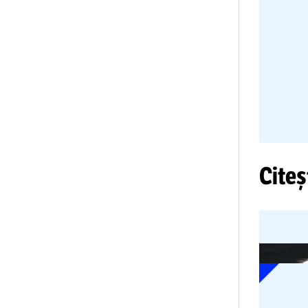
VI
po