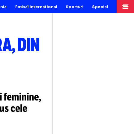
Fotbal Romania
Fotbal international
Sporturi
Sp
 PERA, DIN
A
ionalei feminine,
„A adus cele
anțe”