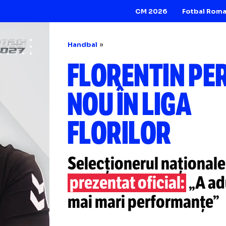
CM 2026
Handbal
FLORENTIN
NOU ÎN LIG
FLORILOR
Selecționerul naț
prezentat oficial:
mai mari perform