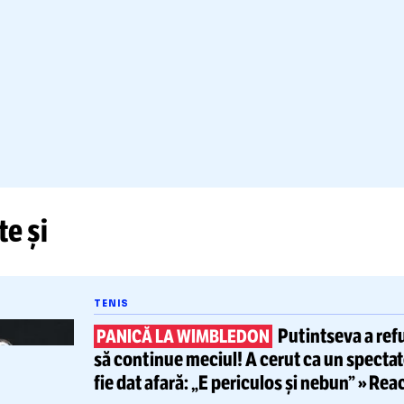
DEO. Alex Chipciu, invitatul epi
dcastului TOP LEVEL