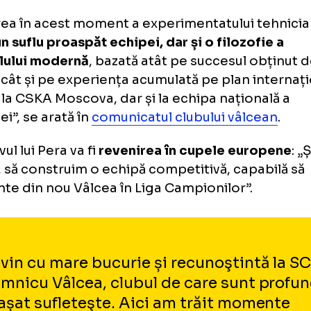
ioada 2018–2021 a adus clubului cele mai m
ă perioada «Oltchim», printre care enume
pioană națională - 2019, Cupa României - 
percupa României 2018, 2020.
urma acestor rezultate, prin implicărea și ex
nicu Vâlcea a revenit în grupele Ligii Campio
egistrat un parcurs bun sub comanda lui.
enirea în acest moment a experimentatului
uce
un suflu proaspăt echipei, dar și o filozo
ndbalului modernă
, bazată atât pe succesul 
sta, cât și pe experiența acumulată pe plan 
lusiv la CSKA Moscova, dar și la echipa națio
âniei”, se arată în
comunicatul clubului vâl