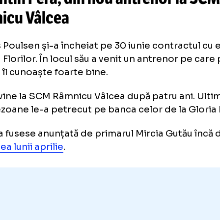
Perricard a reușit
cel mai rapid 
istoria Wimbledon, dar nu a câș
orentin Pera, din nou antrenor
mnicu Vâlcea
mus Poulsen și-a încheiat pe 30 iunie contr
 Liga Florilor. În locul său a venit un antreno
cean îl cunoaște foarte bine.
a revine la SCM Râmnicu Vâlcea după patru a
ă sezoane le-a petrecut pe banca celor de la
area fusese anunțată de primarul Mircia Gut