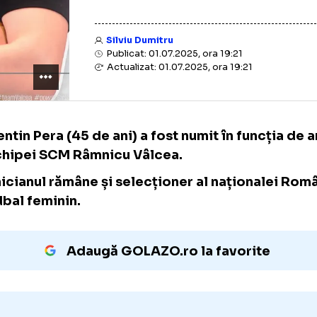
Silviu Dumitru
Publicat: 01.07.2025, ora 19:21
Actualizat: 01.07.2025, ora 19:21
Florentin Pera (45 de ani) a fost numit în fu
al echipei SCM Râmnicu Vâlcea.
Tehnicianul rămâne și selecționer al națion
handbal feminin.
Adaugă GOLAZO.ro la favori