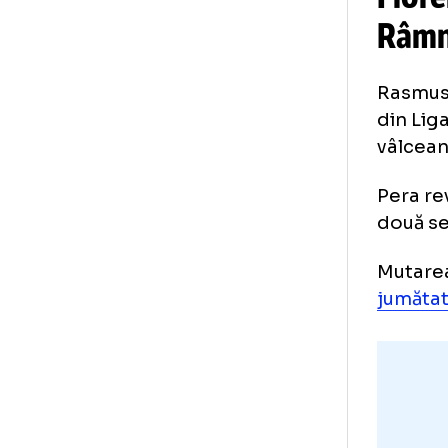
Fl
Râ
Ras
din
vâl
Per
dou
Mut