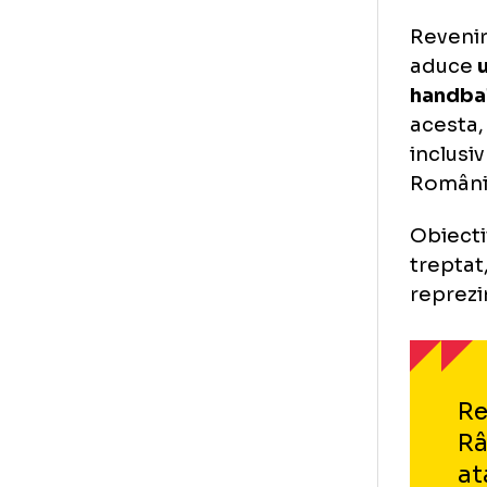
per
dup
cam
Su
În 
Ram
înr
Rev
ad
ha
ace
inc
Rom