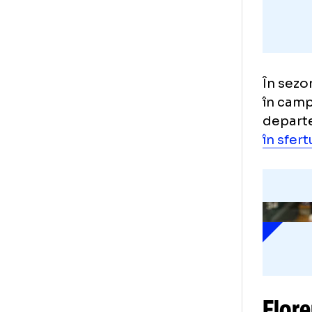
În 
în 
dep
în 