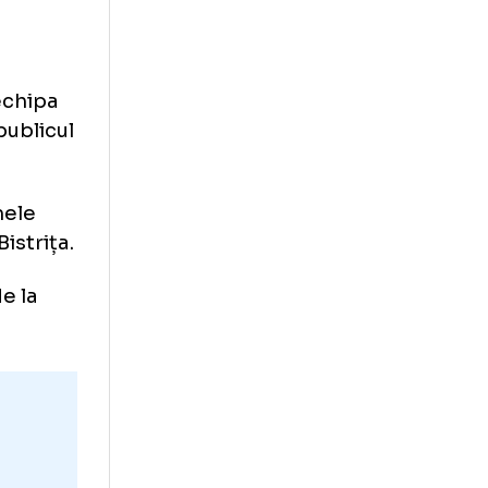
serviciu
din
tigat punctul!
 la SCM
actul cu echipa
r pe care publicul
ni. Ultimele
 Gloria Bistrița.
ău încă de la