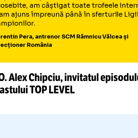
ectivul lui Pera va fi
revenirea în cupele eu
ptat, să construim o echipă competitivă, cap
rezinte din nou Vâlcea în Liga Campionilor”.
Revin cu mare bucurie și recunoştin
Râmnicu Vâlcea, clubul de care sun
atașat sufleteşte. Aici am trăit mo
deosebite, am câștigat toate trofee
și am ajuns împreună până în sferturi
Campionilor.
Florentin Pera, antrenor SCM Râmnicu Vâl
selecționer România