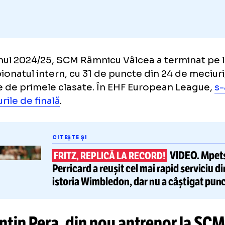
sezonul 2024/25, SCM Râmnicu Vâlcea a term
campionatul intern, cu 31 de puncte din 24 d
arte de primele clasate. În EHF European 
sferturile de finală
.
CITEȘTE ȘI
VI
FRITZ, REPLICĂ LA RECORD!