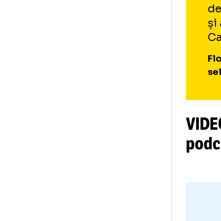
Obi
tre
rep