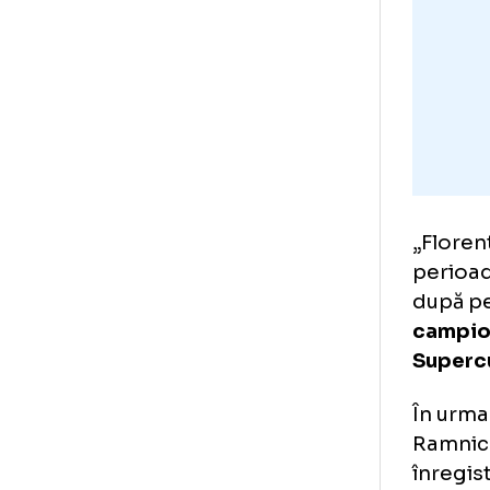
jum
„Fl