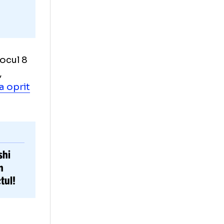
inat pe locul 8
e meciuri,
League,
s-a oprit
DEO.
Mpetshi