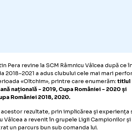
ătatea lunii aprilie
.
orentin Pera revine la SCM Râmnicu Vâlcea d