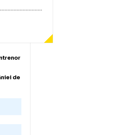
ncția de antrenor
alei României de
te