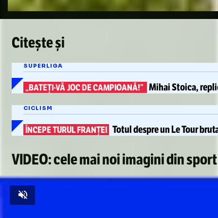
Citește și
SUPERLIGA
Mihai Stoica, repl
„BATEȚI-VĂ
JOC DE CAMPIOANĂ!”
CICLISM
Totul despre un
Le Tour
bruta
ÎNCEPE TURUL FRANȚEI
VIDEO: cele mai noi imagini din sport
Unmute