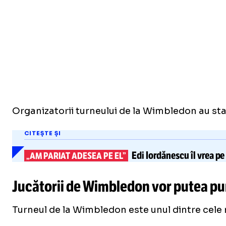
Organizatorii turneului de la Wimbledon au stab
CITEȘTE ȘI
Edi Iordănescu
îl vrea p
„AM PARIAT ADESEA PE EL”
Jucătorii de Wimbledon vor putea pur
Turneul de la Wimbledon este unul dintre cele ma