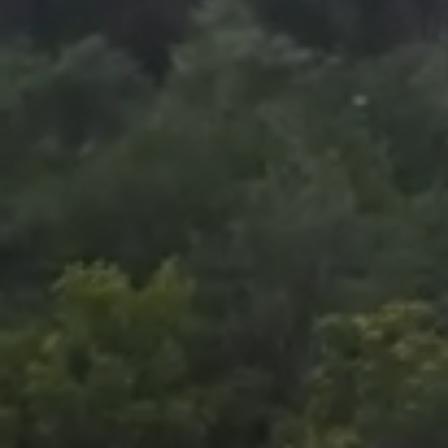
Foto
1
/
13
:
Fanii i-au adus un omagiu lui Diogo Jota la stadionul