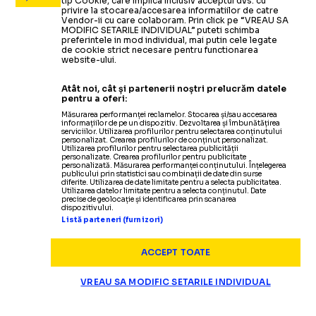
tip Cookie, care implica inclusiv acceptul dvs. cu
privire la stocarea/accesarea informatiilor de catre
Vendor-ii cu care colaboram. Prin click pe “VREAU SA
MODIFIC SETARILE INDIVIDUAL” puteti schimba
preferintele in mod individual, mai putin cele legate
de cookie strict necesare pentru functionarea
website-ului.
Atât noi, cât și partenerii noștri prelucrăm datele
pentru a oferi:
Măsurarea performanței reclamelor. Stocarea și/sau accesarea
informațiilor de pe un dispozitiv. Dezvoltarea și îmbunătățirea
serviciilor. Utilizarea profilurilor pentru selectarea conținutului
personalizat. Crearea profilurilor de conținut personalizat.
Utilizarea profilurilor pentru selectarea publicității
personalizate. Crearea profilurilor pentru publicitate
personalizată. Măsurarea performanței conținutului. Înțelegerea
publicului prin statistici sau combinații de date din surse
diferite. Utilizarea de date limitate pentru a selecta publicitatea.
Utilizarea datelor limitate pentru a selecta conținutul. Date
precise de geolocație și identificarea prin scanarea
dispozitivului.
Listă parteneri (furnizori)
ACCEPT TOATE
VREAU SA MODIFIC SETARILE INDIVIDUAL