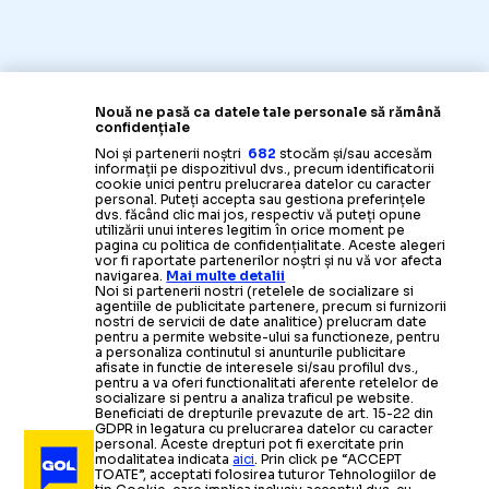
Nouă ne pasă ca datele tale personale să rămână
confidențiale
Noi și partenerii noștri
682
stocăm și/sau accesăm
informații pe dispozitivul dvs., precum identificatorii
cookie unici pentru prelucrarea datelor cu caracter
personal. Puteți accepta sau gestiona preferințele
dvs. făcând clic mai jos, respectiv vă puteți opune
utilizării unui interes legitim în orice moment pe
pagina cu politica de confidențialitate. Aceste alegeri
vor fi raportate partenerilor noștri și nu vă vor afecta
navigarea.
Mai multe detalii
Noi si partenerii nostri (retelele de socializare si
agentiile de publicitate partenere, precum si furnizorii
nostri de servicii de date analitice) prelucram date
pentru a permite website-ului sa functioneze, pentru
a personaliza continutul si anunturile publicitare
afisate in functie de interesele si/sau profilul dvs.,
pentru a va oferi functionalitati aferente retelelor de
socializare si pentru a analiza traficul pe website.
Beneficiati de drepturile prevazute de art. 15-22 din
GDPR in legatura cu prelucrarea datelor cu caracter
personal. Aceste drepturi pot fi exercitate prin
modalitatea indicata
aici
. Prin click pe “ACCEPT
TOATE”, acceptati folosirea tuturor Tehnologiilor de