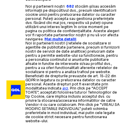
Noi și partenerii noștri
682
stocăm și/sau accesăm
informații pe dispozitivul dvs., precum identificatorii
cookie unici pentru prelucrarea datelor cu caracter
personal. Puteți accepta sau gestiona preferințele
dvs. făcând clic mai jos, respectiv vă puteți opune
utilizării unui interes legitim în orice moment pe
pagina cu politica de confidențialitate. Aceste alegeri
vor fi raportate partenerilor noștri și nu vă vor afecta
navigarea.
Mai multe detalii
Noi si partenerii nostri (retelele de socializare si
agentiile de publicitate partenere, precum si furnizorii
nostri de servicii de date analitice) prelucram date
pentru a permite website-ului sa functioneze, pentru
a personaliza continutul si anunturile publicitare
afisate in functie de interesele si/sau profilul dvs.,
pentru a va oferi functionalitati aferente retelelor de
socializare si pentru a analiza traficul pe website.
Beneficiati de drepturile prevazute de art. 15-22 din
GDPR in legatura cu prelucrarea datelor cu caracter
personal. Aceste drepturi pot fi exercitate prin
modalitatea indicata
aici
. Prin click pe “ACCEPT
TOATE”, acceptati folosirea tuturor Tehnologiilor de
tip Cookie, care implica inclusiv acceptul dvs. cu
privire la stocarea/accesarea informatiilor de catre
Vendor-ii cu care colaboram. Prin click pe “VREAU SA
MODIFIC SETARILE INDIVIDUAL” puteti schimba
preferintele in mod individual, mai putin cele legate
de cookie strict necesare pentru functionarea
website-ului.