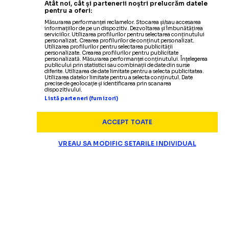
Atât noi, cât și partenerii noștri prelucrăm datele
pentru a oferi:
Măsurarea performanței reclamelor. Stocarea și/sau accesarea
informațiilor de pe un dispozitiv. Dezvoltarea și îmbunătățirea
serviciilor. Utilizarea profilurilor pentru selectarea conținutului
personalizat. Crearea profilurilor de conținut personalizat.
Utilizarea profilurilor pentru selectarea publicității
personalizate. Crearea profilurilor pentru publicitate
personalizată. Măsurarea performanței conținutului. Înțelegerea
publicului prin statistici sau combinații de date din surse
diferite. Utilizarea de date limitate pentru a selecta publicitatea.
Utilizarea datelor limitate pentru a selecta conținutul. Date
precise de geolocație și identificarea prin scanarea
dispozitivului.
Listă parteneri (furnizori)
ACCEPT TOATE
VREAU SA MODIFIC SETARILE INDIVIDUAL