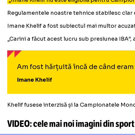
„Imane Khelif nu este eligibilă pentru Campiona
Regulamentele noastre tehnice stabilesc clar ce
Imane Khelif a fost subiectul mai multor acuzaț
„Carini a făcut acest lucru sub presiunea IBA”
Am fost hărțuită încă de când eram 
Imane Khelif
Khelif fusese interzisă și la Campionatele Mon
VIDEO: cele mai noi imagini din sport