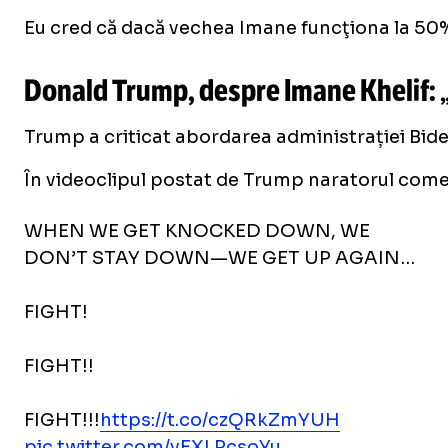
Eu cred că dacă vechea Imane funcţiona la 50% di
Donald Trump, despre Imane Khelif: „
Trump a criticat abordarea administrației Bide
În videoclipul postat de Trump naratorul coment
WHEN WE GET KNOCKED DOWN, WE
DON’T STAY DOWN—WE GET UP AGAIN…
FIGHT!
FIGHT!!
FIGHT!!!
https://t.co/czQRkZmYUH
pic.twitter.com/yEXLPcsoYu