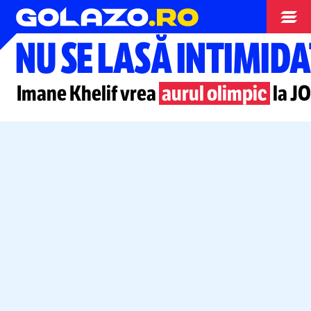
Box
NU SE LASĂ INTIMID
Imane Khelif vrea
aurul olimpic
la JO