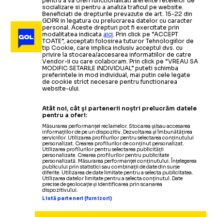
pentru a va oferi functionalitati aferente retelelor de
socializare si pentru a analiza traficul pe website.
Beneficiati de drepturile prevazute de art. 15-22 din
GDPR in legatura cu prelucrarea datelor cu caracter
personal. Aceste drepturi pot fi exercitate prin
modalitatea indicata
aici
. Prin click pe “ACCEPT
TOATE”, acceptati folosirea tuturor Tehnologiilor de
tip Cookie, care implica inclusiv acceptul dvs. cu
privire la stocarea/accesarea informatiilor de catre
Vendor-ii cu care colaboram. Prin click pe “VREAU SA
MODIFIC SETARILE INDIVIDUAL” puteti schimba
preferintele in mod individual, mai putin cele legate
de cookie strict necesare pentru functionarea
website-ului.
Atât noi, cât și partenerii noștri prelucrăm datele
pentru a oferi:
Măsurarea performanței reclamelor. Stocarea și/sau accesarea
informațiilor de pe un dispozitiv. Dezvoltarea și îmbunătățirea
serviciilor. Utilizarea profilurilor pentru selectarea conținutului
personalizat. Crearea profilurilor de conținut personalizat.
Utilizarea profilurilor pentru selectarea publicității
personalizate. Crearea profilurilor pentru publicitate
personalizată. Măsurarea performanței conținutului. Înțelegerea
publicului prin statistici sau combinații de date din surse
diferite. Utilizarea de date limitate pentru a selecta publicitatea.
Utilizarea datelor limitate pentru a selecta conținutul. Date
precise de geolocație și identificarea prin scanarea
dispozitivului.
Listă parteneri (furnizori)