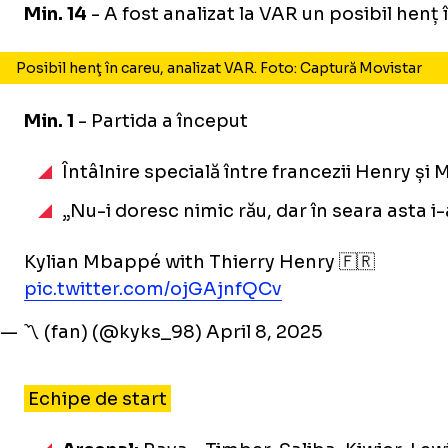
Min. 14
- A fost analizat la VAR un posibil henț
Posibil henţ în careu, analizat VAR. Foto: Captură Movistar
Min. 1
- Partida a început
Întâlnire specială între francezii Henry și
„Nu-i doresc nimic rău, dar în seara asta i-
Kylian Mbappé with Thierry Henry 🇫🇷
pic.twitter.com/ojGAjnfQCv
— 〽️ (fan) (@kyks_98)
April 8, 2025
Echipe de start