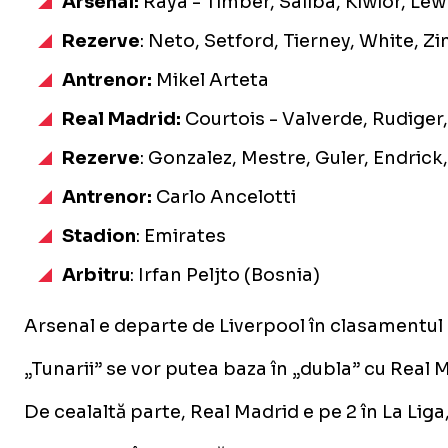
Arsenal:
Raya - Timber, Saliba, Kiwior, Lew
Rezerve
: Neto, Setford, Tierney, White, 
Antrenor:
Mikel Arteta
Real Madrid:
Courtois - Valverde, Rudiger
Rezerve
: Gonzalez, Mestre, Guler, Endric
Antrenor:
Carlo Ancelotti
Stadion
: Emirates
Arbitru
: Irfan Peljto (Bosnia)
Arsenal e departe de Liverpool în clasamentul d
„Tunarii” se vor putea baza în „dubla” cu Real 
De cealaltă parte, Real Madrid e pe 2 în La Liga,