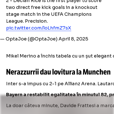
2 - Declan Rice is the first player to score
two direct free kick goals in a knockout
stage match in the UEFA Champions
League. Precision.
pic.twitter.com/loLhfmZ7sX
— OptaJoe (@OptaJoe)
April 8, 2025
Mikel Merino a închis tabela cu un șut elegant d
Nerazzurrii dau lovitura la Munchen
Inter s-a impus cu 2-1 pe Allianz Arena. Lautar
Bayern a restabilit egalitatea în minutul 82, 
La doar câteva minute, Davide Frattesi a marcat 