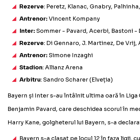
Rezerve
: Peretz, Klanac, Gnabry, Palhinha,
Antrenor:
Vincent Kompany
Inter:
Sommer - Pavard, Acerbi, Bastoni - 
Rezerve
: Di Gennaro, J. Martinez, De Vrij
Antrenor:
Simone Inzaghi
Stadion
: Allianz Arena
Arbitru
: Sandro Scharer (Elveția)
Bayern și Inter s-au întâlnit ultima oară în Lig
Benjamin Pavard, care deschidea scorul în meci
Harry Kane, golgheterul lui Bayern, s-a declarat
Bayern s-a clasat pe locul 12 în faza ligii, 