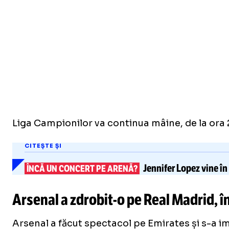
Liga Campionilor va continua mâine, de la ora 2
CITEȘTE ȘI
Jennifer Lopez
vine în
ÎNCĂ UN CONCERT PE ARENĂ?
Arsenal a
zdrobit-o
pe Real Madrid, î
Arsenal a făcut spectacol pe Emirates și s-a imp