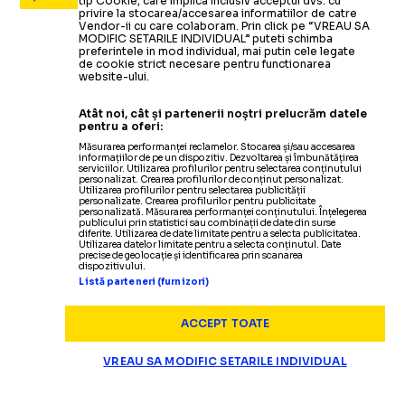
tip Cookie, care implica inclusiv acceptul dvs. cu
privire la stocarea/accesarea informatiilor de catre
Vendor-ii cu care colaboram. Prin click pe “VREAU SA
MODIFIC SETARILE INDIVIDUAL” puteti schimba
preferintele in mod individual, mai putin cele legate
de cookie strict necesare pentru functionarea
website-ului.
Atât noi, cât și partenerii noștri prelucrăm datele
pentru a oferi:
Măsurarea performanței reclamelor. Stocarea și/sau accesarea
informațiilor de pe un dispozitiv. Dezvoltarea și îmbunătățirea
serviciilor. Utilizarea profilurilor pentru selectarea conținutului
personalizat. Crearea profilurilor de conținut personalizat.
Utilizarea profilurilor pentru selectarea publicității
personalizate. Crearea profilurilor pentru publicitate
personalizată. Măsurarea performanței conținutului. Înțelegerea
publicului prin statistici sau combinații de date din surse
diferite. Utilizarea de date limitate pentru a selecta publicitatea.
Utilizarea datelor limitate pentru a selecta conținutul. Date
precise de geolocație și identificarea prin scanarea
dispozitivului.
Listă parteneri (furnizori)
ACCEPT TOATE
VREAU SA MODIFIC SETARILE INDIVIDUAL