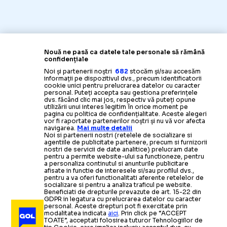
GIMNASTICA
Nouă ne pasă ca datele tale personale să rămână
confidențiale
Fostul antrenor 
„LA NAIBA, NU MĂ MAI ÎNTORC ACOLO!”
Noi și partenerii noștri
682
stocăm și/sau accesăm
informații pe dispozitivul dvs., precum identificatorii
cookie unici pentru prelucrarea datelor cu caracter
personal. Puteți accepta sau gestiona preferințele
dvs. făcând clic mai jos, respectiv vă puteți opune
utilizării unui interes legitim în orice moment pe
pagina cu politica de confidențialitate. Aceste alegeri
vor fi raportate partenerilor noștri și nu vă vor afecta
navigarea.
Mai multe detalii
Noi si partenerii nostri (retelele de socializare si
agentiile de publicitate partenere, precum si furnizorii
nostri de servicii de date analitice) prelucram date
pentru a permite website-ului sa functioneze, pentru
a personaliza continutul si anunturile publicitare
afisate in functie de interesele si/sau profilul dvs.,
pentru a va oferi functionalitati aferente retelelor de
socializare si pentru a analiza traficul pe website.
Beneficiati de drepturile prevazute de art. 15-22 din
GDPR in legatura cu prelucrarea datelor cu caracter
personal. Aceste drepturi pot fi exercitate prin
modalitatea indicata
aici
. Prin click pe “ACCEPT
TOATE”, acceptati folosirea tuturor Tehnologiilor de