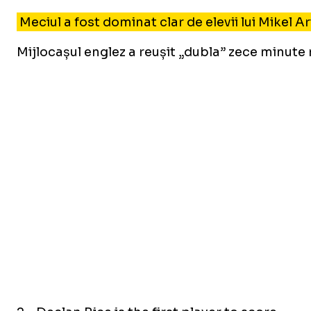
Meciul a fost dominat clar de elevii lui Mikel A
Mijlocașul englez a reușit „dubla” zece minute m