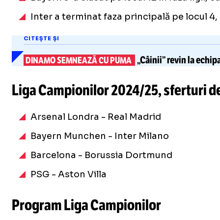
Inter a terminat faza principală pe locul 4,
CITEȘTE ȘI
„Câinii” revin la
echip
DINAMO SEMNEAZĂ CU PUMA
Liga Campionilor 2024/25, sferturi de
Arsenal Londra - Real Madrid
Bayern Munchen - Inter Milano
Barcelona - Borussia Dortmund
PSG - Aston Villa
Program Liga Campionilor