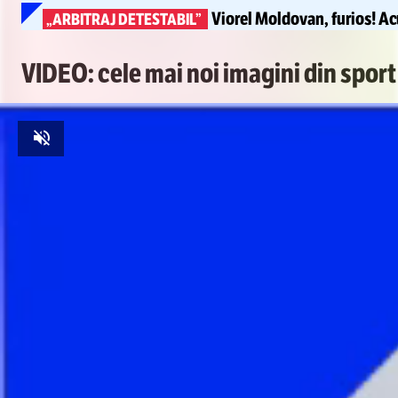
Viorel Moldovan, furios! Ac
„ARBITRAJ DETESTABIL”
VIDEO: cele mai noi imagini din sport
Unmute