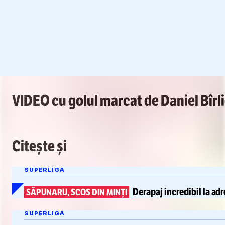
VIDEO cu golul marcat de Daniel Bîrl
/
Unmute
Citește și
Unmute
SUPERLIGA
Derapaj incredibil
la adr
SĂPUNARU, SCOS DIN MINȚI
SUPERLIGA