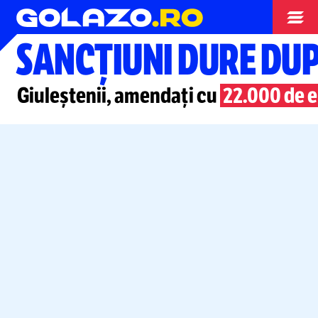
Superliga
SANCȚIUNI DURE DU
Giuleștenii, amendați cu
22.000 de 