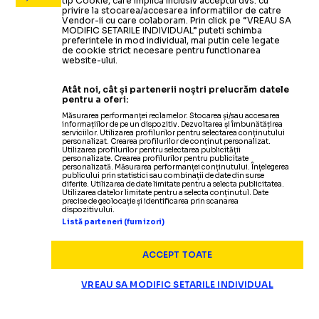
tip Cookie, care implica inclusiv acceptul dvs. cu
privire la stocarea/accesarea informatiilor de catre
Vendor-ii cu care colaboram. Prin click pe “VREAU SA
MODIFIC SETARILE INDIVIDUAL” puteti schimba
preferintele in mod individual, mai putin cele legate
de cookie strict necesare pentru functionarea
website-ului.
Atât noi, cât și partenerii noștri prelucrăm datele
pentru a oferi:
Măsurarea performanței reclamelor. Stocarea și/sau accesarea
informațiilor de pe un dispozitiv. Dezvoltarea și îmbunătățirea
serviciilor. Utilizarea profilurilor pentru selectarea conținutului
personalizat. Crearea profilurilor de conținut personalizat.
Utilizarea profilurilor pentru selectarea publicității
personalizate. Crearea profilurilor pentru publicitate
personalizată. Măsurarea performanței conținutului. Înțelegerea
publicului prin statistici sau combinații de date din surse
diferite. Utilizarea de date limitate pentru a selecta publicitatea.
Utilizarea datelor limitate pentru a selecta conținutul. Date
precise de geolocație și identificarea prin scanarea
dispozitivului.
Listă parteneri (furnizori)
ACCEPT TOATE
VREAU SA MODIFIC SETARILE INDIVIDUAL