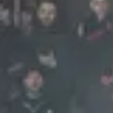
Foto
1
/
34
:
Rapid - FCSB, meci, foto GOLAZO.ro (4).jpeg