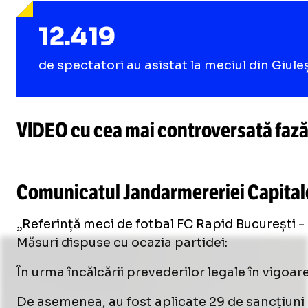
12.419
de spectatori au asistat la meciul din Giuleș
VIDEO cu cea mai controversată fază
Loaded
:
14.06%
/
Unmute
Comunicatul Jandarmereriei Capital
Unmute
„Referință meci de fotbal FC Rapid București 
Măsuri dispuse cu ocazia partidei:
În urma încălcării prevederilor legale în vigoar
De asemenea, au fost aplicate 29 de sancțiuni c