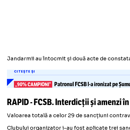
Jandarmii au întocmit și două acte de constatare
CITEȘTE ȘI
Patronul FCSB
l-a
ironizat pe Șum
„90% CAMPIONI”
RAPID - FCSB. Interdicții și amenzi î
Valoarea totală a celor 29 de sancțiuni contrav
Clubului organizator i-au fost aplicate trei san