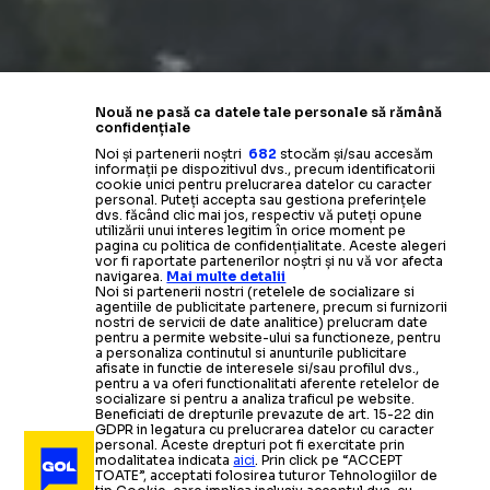
Nouă ne pasă ca datele tale personale să rămână
confidențiale
Noi și partenerii noștri
682
stocăm și/sau accesăm
informații pe dispozitivul dvs., precum identificatorii
cookie unici pentru prelucrarea datelor cu caracter
personal. Puteți accepta sau gestiona preferințele
dvs. făcând clic mai jos, respectiv vă puteți opune
utilizării unui interes legitim în orice moment pe
pagina cu politica de confidențialitate. Aceste alegeri
vor fi raportate partenerilor noștri și nu vă vor afecta
navigarea.
Mai multe detalii
Noi si partenerii nostri (retelele de socializare si
agentiile de publicitate partenere, precum si furnizorii
nostri de servicii de date analitice) prelucram date
pentru a permite website-ului sa functioneze, pentru
a personaliza continutul si anunturile publicitare
afisate in functie de interesele si/sau profilul dvs.,
pentru a va oferi functionalitati aferente retelelor de
socializare si pentru a analiza traficul pe website.
Beneficiati de drepturile prevazute de art. 15-22 din
GDPR in legatura cu prelucrarea datelor cu caracter
personal. Aceste drepturi pot fi exercitate prin
modalitatea indicata
aici
. Prin click pe “ACCEPT
TOATE”, acceptati folosirea tuturor Tehnologiilor de