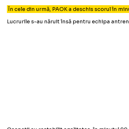
În cele din urmă, PAOK a deschis scorul în min
Lucrurile s-au năruit însă pentru echipa antren