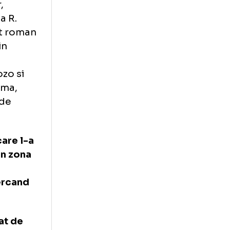
a de handbal MKB
in 8 februarie
xpertilor,
ncluzia ca R.
 handbalist roman
olitiei din
 joi. De
emeth Gyozo si
Marian Cozma,
auzatoare de
st cel care l-a
eszprem in zona