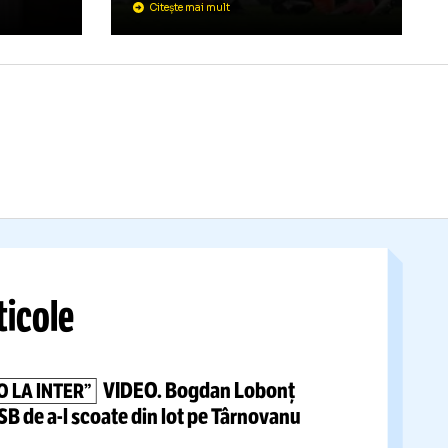
MATICĂ A
PENTRU A J
LA DINAMO,
DAR NU”
ăunător de pe
ulești
l-a
e politologul
Andrei Nicolescu despr
da să facă un
mai vehiculat nume + c
 către conducerea
fotbaliști
nu vor fi vân
Liga 1
Citește mai mult