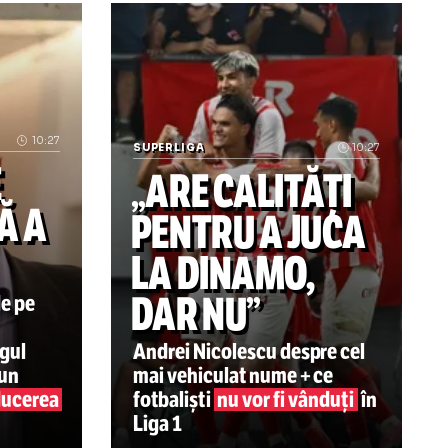
a! Ultimul sezon ca patron la CFR Cluj? „M-am săturat și e
Gavi, apariție-șoc! VIDEO+FOTO: Jucăt
10:27
SUPERLIGA
LCARE
„ARE CALITĂ