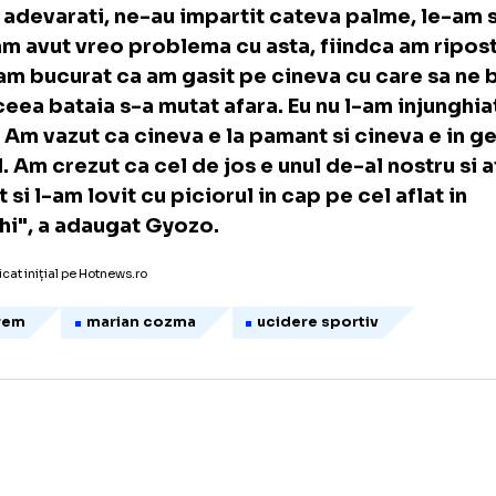
ovoace".
 inceput sa ne imbrancim, iar de acolo a pl
aia. Nu a fost o bataie generala, doar vreo 3
 si vreo 3 de la ei. Acum, daca ma gandesc bi
unosc ca a fost o bataie scurta, dar buna.
Ne
bati adevarati, ne-au impartit cateva palme
 nu am avut vreo problema cu asta, fiindca 
. M-am bucurat ca am gasit pe cineva cu ca
a aceea bataia s-a mutat afara. Eu nu l-am 
ma. Am vazut ca cineva e la pamant si cine
ga el. Am crezut ca cel de jos e unul de-al n
fugit si l-am lovit cu piciorul in cap pe cel a
unchi", a adaugat Gyozo.