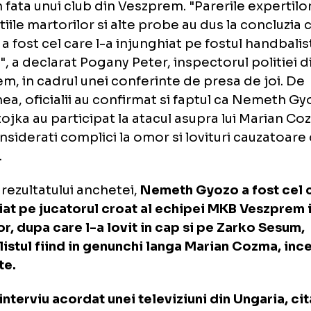
ian Cozma, fost jucator in echipa maghiar
zprem, a fost injunghiat de trei ori in inima 
9, in fata unui club din Veszprem. "Parerile e
laratiile martorilor si alte probe au dus la co
dor a fost cel care l-a injunghiat pe fostul
inima", a declarat Pogany Peter, inspectorul p
zprem, in cadrul unei conferinte de presa de
menea, oficialii au confirmat si faptul ca N
n Sztojka au participat la atacul asupra lui 
nd considerati complici la omor si lovituri c
arte.
rivit rezultatului anchetei,
Nemeth Gyozo a fo
unghiat pe jucatorul croat al echipei MKB V