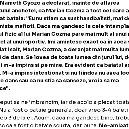
ichilor, dupa care l-a lovit in cap si pe Zark
dbalistul fiind in genunchi langa Marian C
il ajute.
r-un interviu acordat unei televiziuni din Un
p.ro
, Nameth Gyozo a declarat, inainte de a
ultatului anchetei, ca Marian Cozma a fost c
vocat bataia: "Eu nu stiam ca sunt handbali
eau niste mafioti. Daca ma gandesc la cele
ectul fizic al lui Marian Cozma pare mai mult
at cel al unui sportiv. Imi amintesc exact c
l baiat inalt, Marian Cozma, a deranjat mai 
lul lui de dans. Se lovea de toata lumea din ju
a ori m-a impins si pe mine. Era evident ca 
esiv. M-a impins intentionat si nu fiindca n
gul de dans sau ca nu stia sa danseze, vroia 