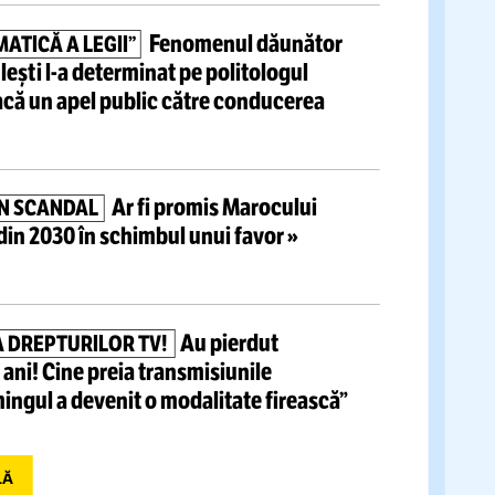
tite articole
VIDEO.
Bogdan Lobonț
U A
FĂCUT-O
LA INTER”
decizia FCSB
de
a-l
scoate din lot pe Târnovanu
Fenomenul dăunător
RE SISTEMATICĂ A LEGII”
dionul Giulești
l-a
determinat pe politologul
Preda să facă un
apel public către conducerea
i