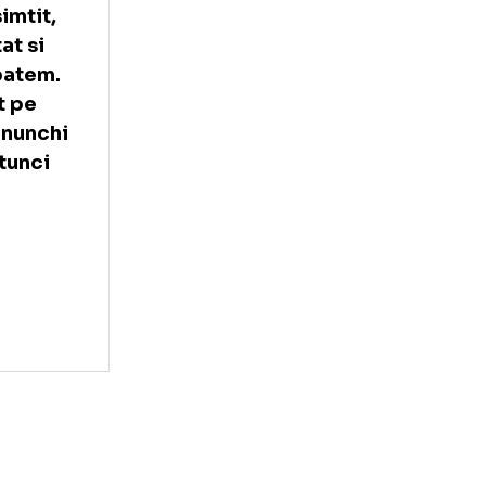
ecat toata
-4 baieti de la
ne, trebuie sa
-am batut cu
, le-am simtit,
am ripostat si
re sa ne batem.
injunghiat pe
va e in genunchi
ostru si atunci
flat in