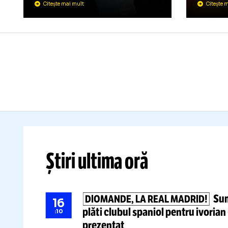
SUPERLIGA
13:35
VARGA
ȘI-A
CA
PIERDUT
G
RĂBDAREA!
Ș
Ultimul sezon ca patron la
V
CFR Cluj?
„M-am
săturat și
sp
eu! Cât să mai pierd bani?”
di
Citește mai mult