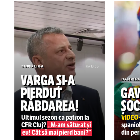
* art
Știrile zilei din sport