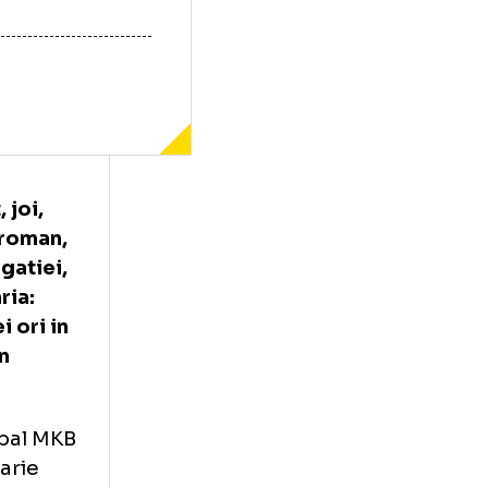
ezvaluit, joi,
andbalist roman,
 investigatiei,
 din Ungaria:
al de trei ori in
i club din