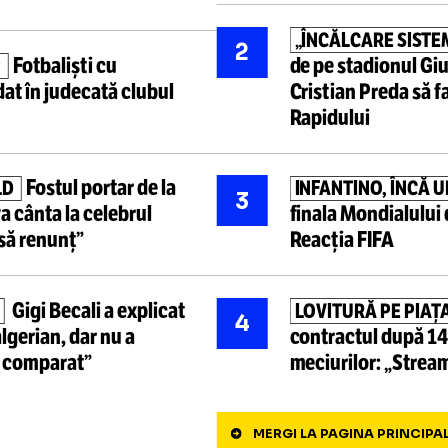
Cele mai ci
Suma-record
pe care o va
„ȘI CHIV
1
rian + Când ar putea fi
aplaudă
„ÎNCĂLCA
2
Fotbaliști cu
de pe sta
E TOP
ă
au dat în judecată clubul
Cristian 
Rapidulu