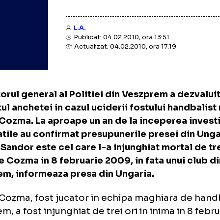
L.A.
Publicat: 04.02.2010, ora 13:51
Actualizat: 04.02.2010, ora 17:19
pectorul general al Politiei din Veszprem a d
ultatul anchetei in cazul uciderii fostului h
ian Cozma. La aproape un an de la inceperea
oritatile au confirmat presupunerile presei
fael Sandor este cel care l-a injunghiat mort
ma pe Cozma in 8 februarie 2009, in fata unu
zprem, informeaza presa din Ungaria.