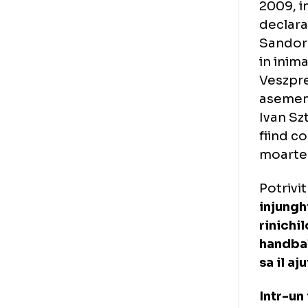
Mar
Ves
200
dec
San
in 
Ves
ase
Iva
fii
mo
Pot
inj