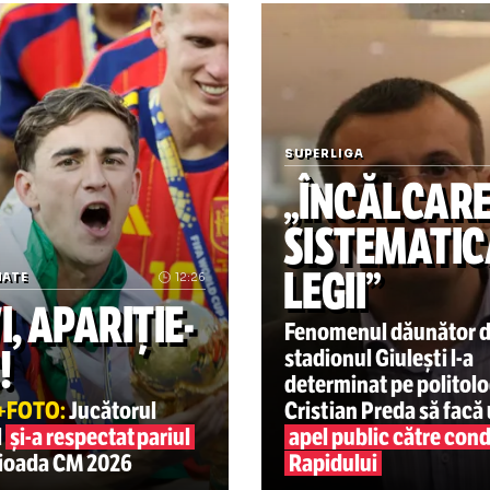
icol publicat inițial pe Hotnews.ro
veszprem
marian cozma
ucidere sportiv
Varga și-a pierdut răbdare
SUPERLIGA
„ÎNCĂ