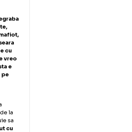
o Sesum,
ozma, incercand
garia, citat de
flarea
el care a
sti, mai degraba
 intamplate,
 al unui mafiot,
a in acea seara
multa lume cu
rul lui, de vreo
baiatul asta e
u avea loc pe
sa ma