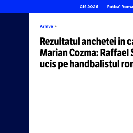
CM 2026
Arhiva
Rezultatul anchet
Marian Cozma: Ra
ucis pe handbali