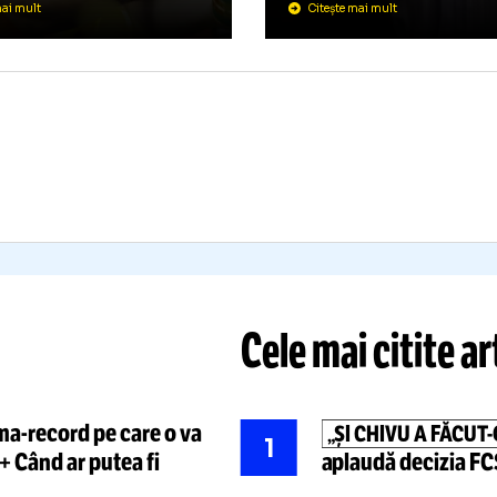
SISTE
LEGII”
MPIONATE
12:26
AVI, APARIȚIE-
Fenomenul d
OC!
stadionul Gi
determinat p
IDEO+FOTO:
Jucătorul
Cristian Pre
aniol
și-a
respectat pariul
apel public
n perioada CM 2026
Rapidului
Citește mai mult
Citește mai mult