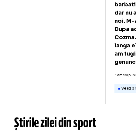
pr
"Am
bat
noi
rec
bar
dar
noi
Dup
Coz
lan
am 
gen