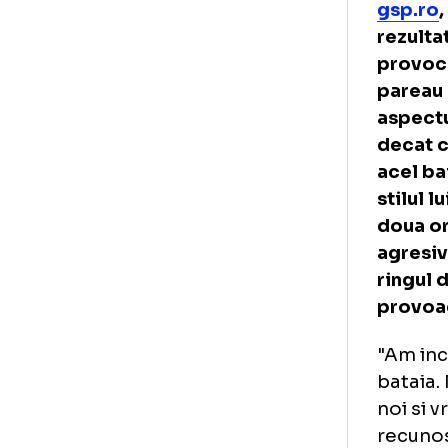
rin
han
sa 
Int
gs
rez
pro
par
asp
dec
ace
sti
dou
agr
rin