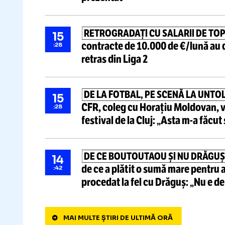
Știri ultima oră
DIOMANDE, LA REAL MADRID!
16
plăti clubul spaniol
pentru ivo
:10
prezentat
RETROGRADAȚI CU SALARII D
15
contracte de 10.000 de €/lun
:28
retras din Liga 2