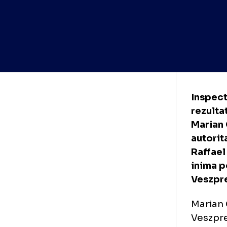
Ins
rez
Mar
aut
Raf
ini
Ves