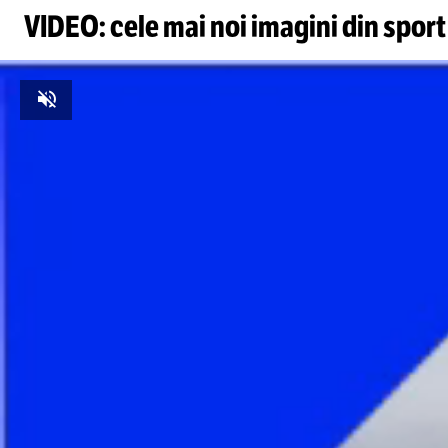
VIDEO: cele mai noi imagini din sport
Unmute