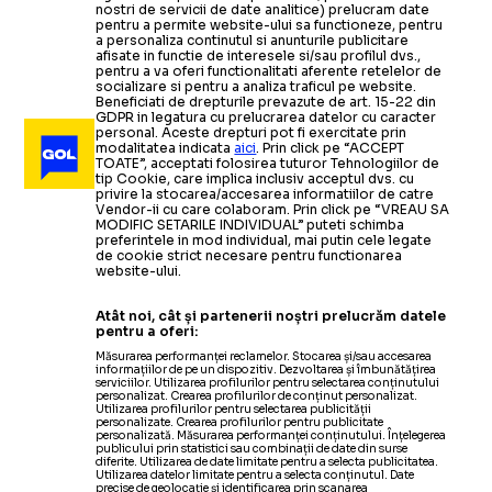
nostri de servicii de date analitice) prelucram date
pentru a permite website-ului sa functioneze, pentru
a personaliza continutul si anunturile publicitare
afisate in functie de interesele si/sau profilul dvs.,
pentru a va oferi functionalitati aferente retelelor de
socializare si pentru a analiza traficul pe website.
Beneficiati de drepturile prevazute de art. 15-22 din
GDPR in legatura cu prelucrarea datelor cu caracter
personal. Aceste drepturi pot fi exercitate prin
modalitatea indicata
aici
. Prin click pe “ACCEPT
TOATE”, acceptati folosirea tuturor Tehnologiilor de
tip Cookie, care implica inclusiv acceptul dvs. cu
privire la stocarea/accesarea informatiilor de catre
Vendor-ii cu care colaboram. Prin click pe “VREAU SA
MODIFIC SETARILE INDIVIDUAL” puteti schimba
preferintele in mod individual, mai putin cele legate
de cookie strict necesare pentru functionarea
website-ului.
Atât noi, cât și partenerii noștri prelucrăm datele
pentru a oferi:
Măsurarea performanței reclamelor. Stocarea și/sau accesarea
informațiilor de pe un dispozitiv. Dezvoltarea și îmbunătățirea
serviciilor. Utilizarea profilurilor pentru selectarea conținutului
personalizat. Crearea profilurilor de conținut personalizat.
Utilizarea profilurilor pentru selectarea publicității
personalizate. Crearea profilurilor pentru publicitate
personalizată. Măsurarea performanței conținutului. Înțelegerea
publicului prin statistici sau combinații de date din surse
diferite. Utilizarea de date limitate pentru a selecta publicitatea.
Utilizarea datelor limitate pentru a selecta conținutul. Date
precise de geolocație și identificarea prin scanarea