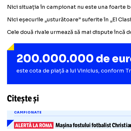
Nici situația în campionat nu este una foarte bu
Nici eșecurile „usturătoare” suferite în „El Cla
Cele două rivale urmează să mai dispute încă două
200.000.000 de eur
este cota de piață a lui Vinicius, conform 
Citește și
CAMPIONATE
Mașina fostului fotbalist
Christia
ALERTĂ LA ROMA