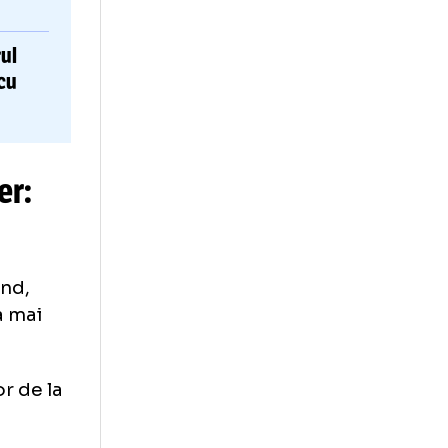
 Manchester
aulo a fost
imbul unei sume
Jucătorul
E
elungirea
cu
aș
rragher: