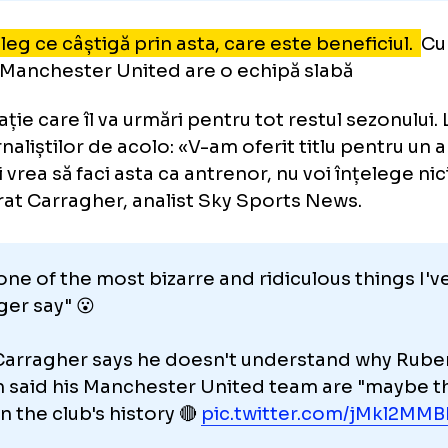
 înțeleg ce câștigă prin asta, care este benef
m că Manchester United are o echipă slabă
firmație care îl va urmări pentru tot restul s