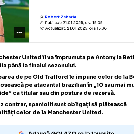
Robert Zaharia
Publicat: 21.01.2025, ora 15:05
Actualizat: 21.01.2025, ora 15:36
Manchester United îl va împrumuta pe Anton
Sevilla până la finalul sezonului.
Gruparea de pe Old Trafford le impune celor
îl folosească pe atacantul brazilian în „10 
partide” ca titular sau din postura de rezer
În caz contrar, spaniolii sunt obligați să pl