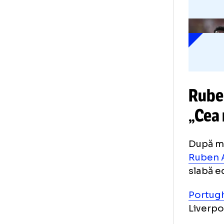
În 
Uni
tra
rec
Ru