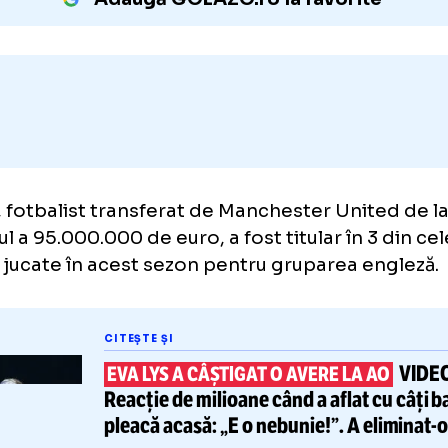
penalități celor de la Manchester United.
Adaugă GOLAZO.ro la favori
ony, fotbalist transferat de Manchester Unit
imbul a 95.000.000 de euro, a fost titular în 
iuri jucate în acest sezon pentru gruparea 