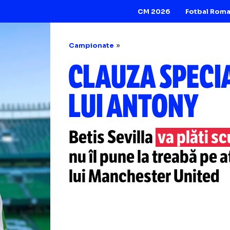
CM 2026
Campionate
CLAUZA SP
LUI ANTON
Betis Sevilla
va p
nu îl pune la trea
lui Manchester U