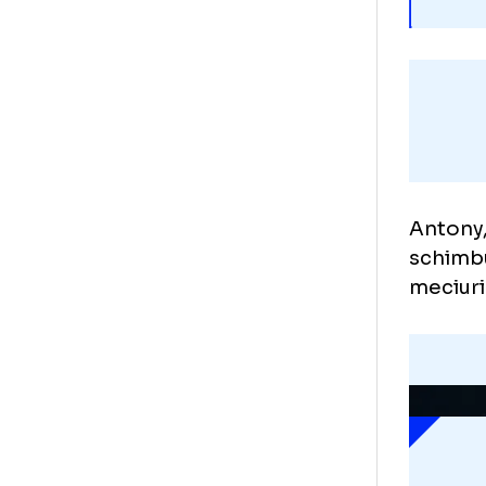
Ant
sch
mec