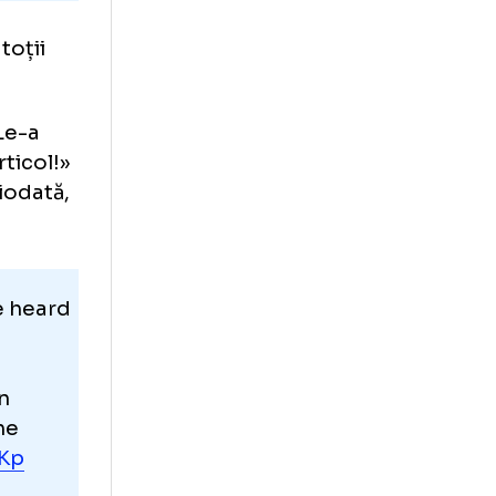
iciul.
Cu toții
ezonului. Le-a