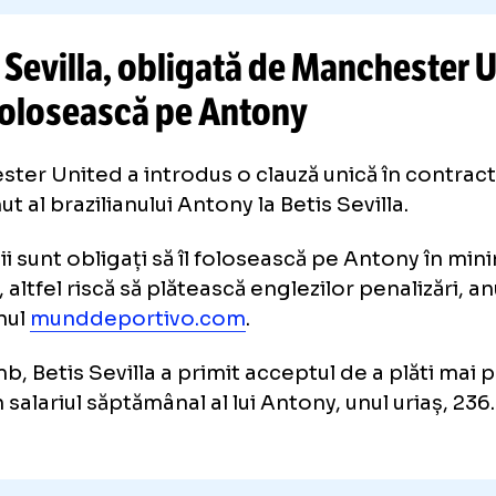
CITEȘTE ȘI
EVA LYS A CÂȘTIGAT O AVERE LA
Reacție de milioane când a aflat
pleacă acasă:
„E o nebunie!”
. A
Jaqueline Cristian
tis Sevilla, obligată de Manch
 îl folosească pe Antony
chester United a introdus o clauză unică în
rumut al brazilianului Antony la Betis Sevilla
niolii sunt obligați să îl folosească pe Ant
tide, altfel riscă să plătească englezilor pena