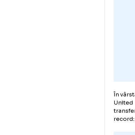
cot
În 
50%
eur