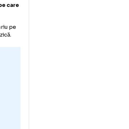
 în weekend,
„poate cea mai
an al celor de la
eclarații pe care
 comentariu pe
ă-l contrazică.