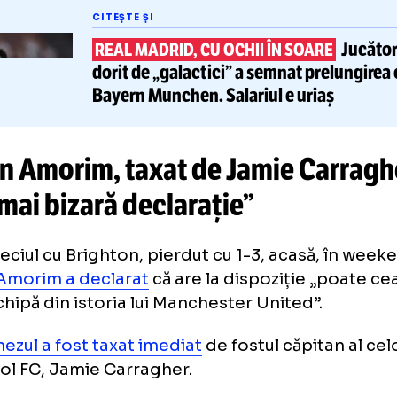
vârstă de 24 de ani, Antony are contract cu
ted până în 2027. Brazilianul format la Sao P
nsferat de englezi de la Ajax în 2022, în sch
ord: 95.000.000 de euro.
CITEȘTE ȘI
REAL MADRID, CU OCHII ÎN SOAR
dorit de „galactici”
a semnat pr
Bayern Munchen. Salariul e uri
ben Amorim, taxat de Jamie Ca