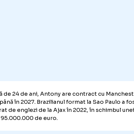
idianul
munddeportivo.com
.
schimb, Betis Sevilla a primit acceptul de a p
 din salariul săptămânal al lui Antony, unul 
o!