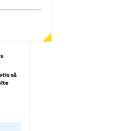
y la Betis
 de la Betis să
sau mai multe
vă.
ătească