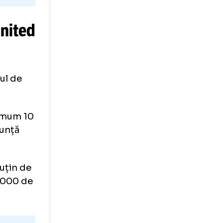
VIDEO:
 AO
 cu câți bani
eliminat-o
pe
ester United
 contractul de
.
ony în minimum 10
lizări, anunță