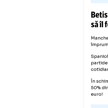
Be
să
Man
împ
Spa
par