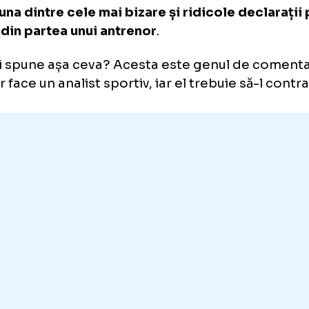
ea mai bizară declarație”
ă meciul cu Brighton, pierdut cu 1-3, acasă,
ben Amorim a declarat
că are la dispoziție 
bă echipă din istoria lui Manchester United”.
tughezul a fost taxat imediat
de fostul căpit
erpool FC, Jamie Carragher.
fost una dintre cele mai bizare și ridicole d
auzit din partea unui antrenor
.
ce ai spune așa ceva? Acesta este genul de
e l-ar face un analist sportiv, iar el trebuie s