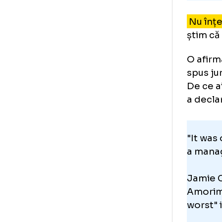
Nu
ști
O a