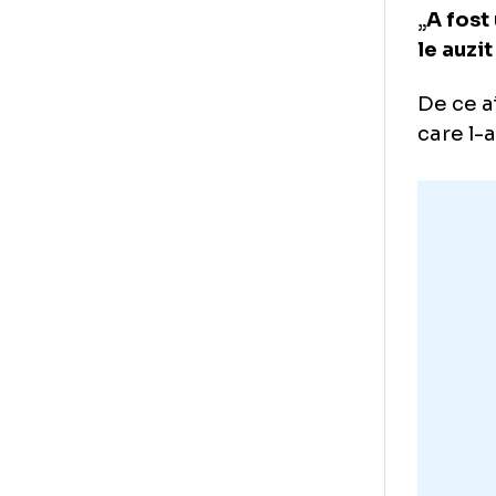
„C
Dup
Ru
sla
Por
Liv
„
A 
le 
De 
car