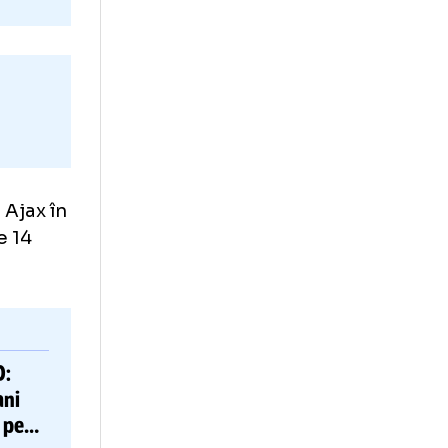
te
ed de la Ajax în
3 din cele 14
engleză.