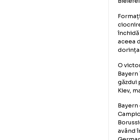
38 
de 
spe
Mun
Bie
For
cio
înc
ace
dor
O v
Bay
găz