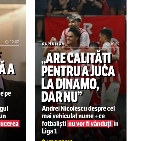
n
a! Ultimul sezon ca patron la CFR Cluj? „M-am săturat și e
Gavi, apariție-șoc! VIDEO+FOTO: Jucăt