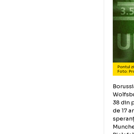
Po
Fo
Bor
Wol