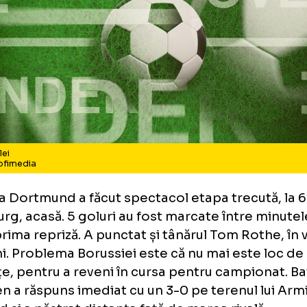
ntul zilei
to: Profimedia
ussia Dortmund a făcut spectacol etapa trec
fsburg, acasă. 5 goluri au fost marcate între