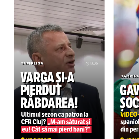
* c
* art
p
Știrile zilei din sport