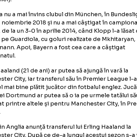
v, marți, 26 aprilie).
ern este încă suferindă după eliminarea din
pionilor cu Villarreal. Se consolează cu sup
ussiei. Bayern are 7 victorii consecutive în m
nd în vedere toate competițiile (liga și Su
maniei).
ussia nu a mai învins clubul din München, în
3-2 în noiembrie 2018 și nu a mai câștigat în 
aria, de la un 3-0 în aprilie 2014, când Klopp 
cată pe Guardiola, cu goluri realizate de Mkh
Hofmann. Apoi, Bayern a fost cea care a câș
pionatul.
ing Haaland (21 de ani) ar putea să ajungă în v