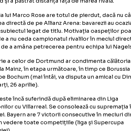
din prima repriză. A punctat și tânărul Tom R
17 ani. Problema Borussiei este că nu mai es
ranțe, pentru a reveni în cursa pentru camp
chen a răspuns imediat cu un 3-0 pe terenul
lefeld și a păstrat distanța față de marea riva
mația lui Marco Rose are totul de pierdut, d
cnirea directă de pe Allianz Arena: bavarezii
hidă subiectul legat de titlu. Motivația oaspe
ea de a nu ceda campionatul rivalilor în meci
ința de a amâna petrecerea pentru echipa 
ictorie a celor de Dortmund ar condimenta c
ern la Mainz, în etapa următoare, în timp ce
dui pe Bochum (mai întâi, va disputa un ami