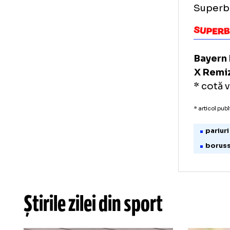
Lea
pes
pe 
Man
să
Ult
au 
Sup
Ba
X R