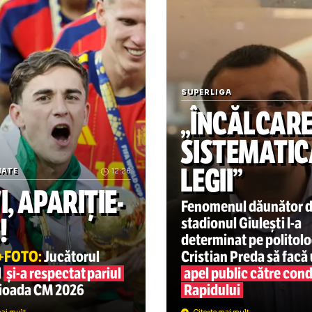
otă valabilă la ora publicării acestui articol
icol publicat inițial pe Hotnews.ro
ariuri sportive
bundesliga
bayern munche
borussia dortmund
cote pariuri
superbet
Varga și-a pierdut răbdare