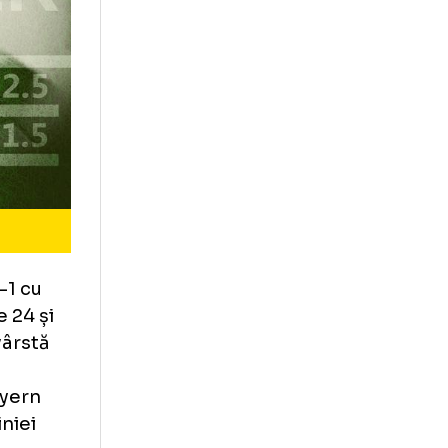
ută, la 6-1 cu
 minutele 24 și