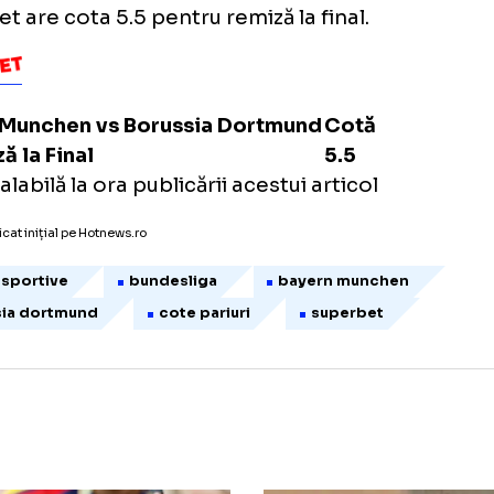
gue, cu un venit săptămânal de peste 600.0
te cel al coechipierului Kevin De Bruyne, 4
săptămână, și al lui Cristiano Ronaldo, care c
chester United aproximativ 550.000 de eu
ptămână.
imele 5 meciuri au revenit de fiecare dată ba
marcat mereu minimum 3 goluri: 3-2 de 3 ori, 
erbet are cota 5.5 pentru remiză la final.
yern Munchen vs Borussia Dortmund
Cotă
emiză la Final
5.5