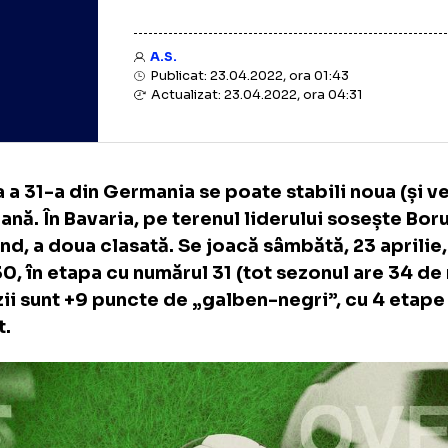
A.S.
Publicat: 23.04.2022, ora 01:43
Actualizat: 23.04.2022, ora 04:31
etapa a 31-a din Germania se poate stabili n
pioană. În Bavaria, pe terenul liderului sos
tmund, a doua clasată. Se joacă sâmbătă, 23 
 19:30, în etapa cu numărul 31 (tot sezonul a
arezii sunt +9 puncte de „galben-negri”, c
jucat.