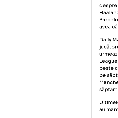
Man
să 
Bor
a e
Le
Pre
Man
des
Haa
Bar
ave
Dai
juc
urm