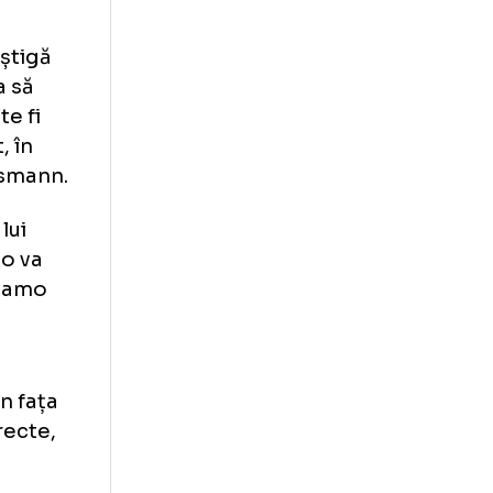
othe, în vârstă
te loc de
ionat. Bayern
 lui Arminiei
lă.
acă nu câștigă
 au ocazia să
ților poate fi
ul direct, în
lui Nagelsmann.
ălătoria lui
 Borussia o va
cal cu Dinamo