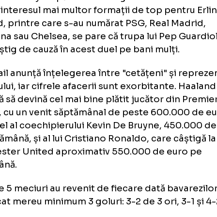
chester City, iar transferul său în Premier L
fie cel mai bine plătit jucător din fotbalul en
ussiei Dortmund ar putea să o ia pe urmele t
voluat printre altele și pentru Manchester Ci
ague.
sa din Anglia anunță transferul lui Erling Haa
chester City. După ce de-a lungul acestui s
pre interesul mai multor formații de top pe
land, printre care s-au numărat PSG, Real 
celona sau Chelsea, se pare că trupa lui Pep
a câștig de cauză în acest duel pe bani mulți
ly Mail anunță înțelegerea între "cetățeni" ș
ătorului, iar cifrele afacerii sunt exorbitante
ează să devină cel mai bine plătit jucător d