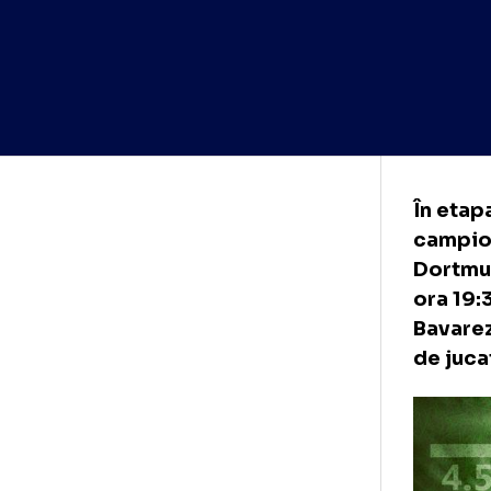
În 
cam
Dor
ora
Bav
de 