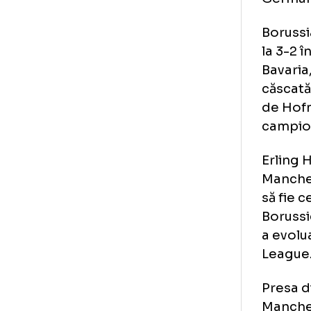
Kie
Bay
Cam
Bor
avâ
Ger
Bor
la 
Bav
căs
de 
cam
Erl