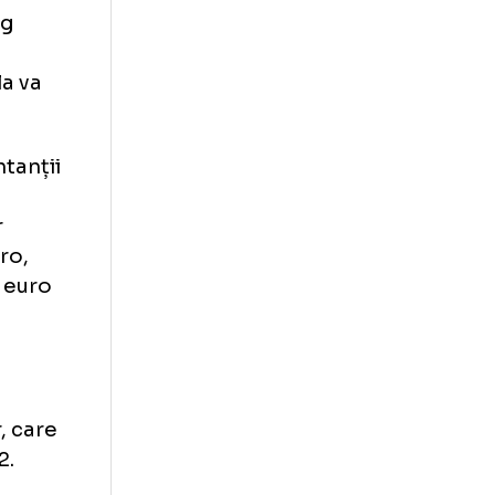
eague l-ar face
glez. Jucătorul
atălui său, care
ty, în Premier
land la
ezon s-a vorbit
ntru Erling
Madrid,
 Guardiola va
.
i reprezentanții
. Haaland
in Premier