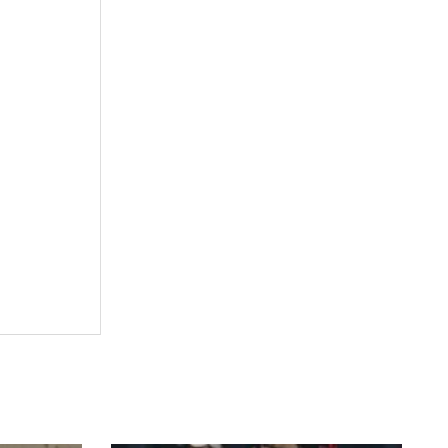
00 de euro,
50.000 de euro
âștigă la
ro pe
varezilor, care
3-1 și 4-2.