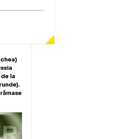
oua (și vechea)
ește Borussia
aprilie, de la
re 34 de runde).
u 4 etape rămase