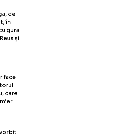
 Liga
remația în fața
eciuri directe,
percupa
 Bundesliga, de
campionat, în
l-a lăsat cu gura
itaryan, Reus și
tigat
ară la