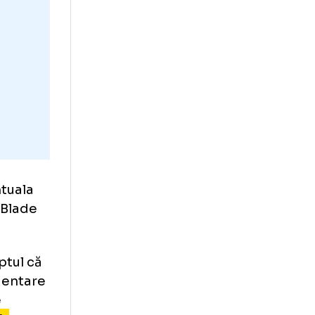
e bine și nu a
urologică după