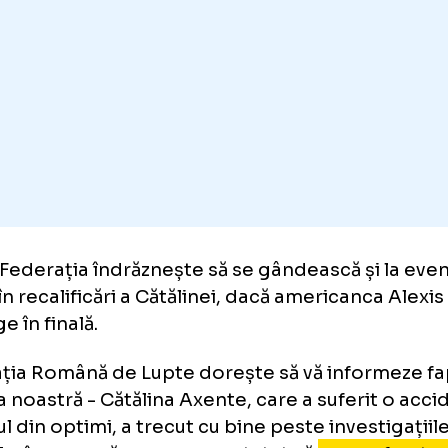
erația de Lupte a anunțat că sportiva se simt
erit nicio fractură, leziune sau afecțiune ne
l procedeu.