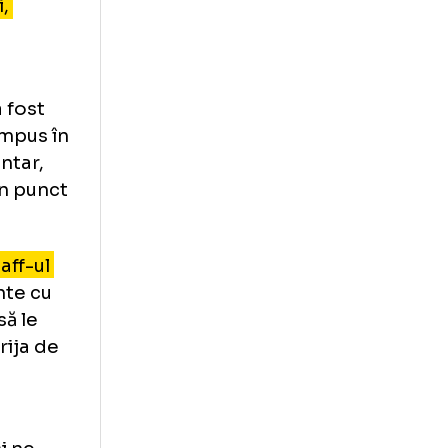
și la eventuala
nca Alexis Blade
rmeze faptul că
it o accidentare
stigațiile
e fracturi,
ulterior
e saltea a fost
național impus în
sc suplimentar,
egătită din punct