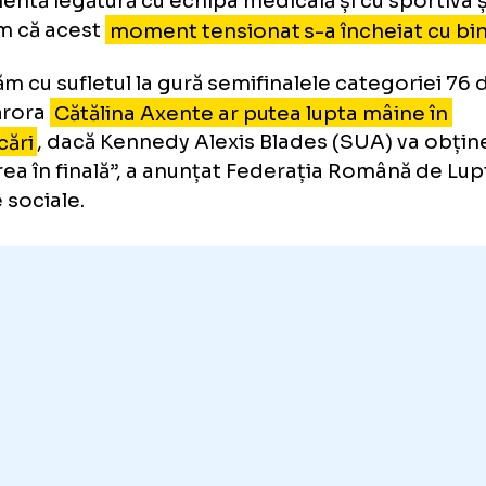
vedere fizic.
ptătoarea noastră a fost asistată în permane
dical
al Comitetului Olimpic și Sportiv Româ
 Coordonator Dan Tănase, iar pe această cal
țumim pentru profesionalismul, promptitudi
e au dat dovadă.
ff-ul Federației Române de Lupte s-a aflat și 
manentă legătură cu echipa medicală și cu s
curam că acest
moment tensionat s-a închei
eptăm cu sufletul la gură semifinalele catego
ma cărora
Cătălina Axente ar putea lupta mâi
alificări
, dacă Kennedy Alexis Blades (SUA)
ificarea în finală”, a anunțat Federația Româ