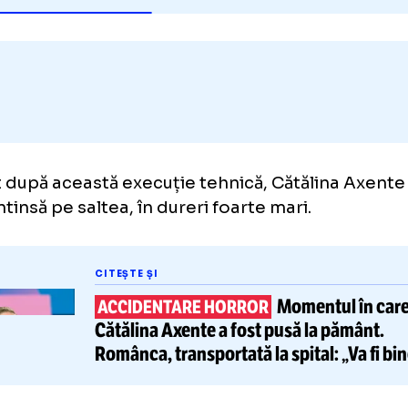
Adaugă GOLAZO.ro la favori
diat după această execuție tehnică, Cătălin
as întinsă pe saltea, în dureri foarte mari.
CITEȘTE ȘI