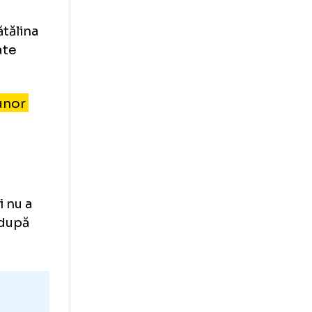
l în care
pământ.
: „Va fi bine”
 urgență
 lumea, Cătălina
ost afectate
i supusă unor