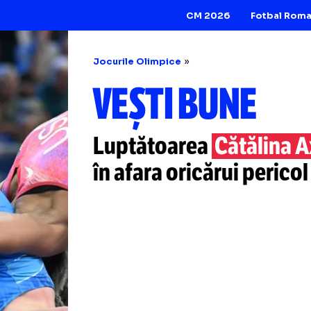
CM 2026
Jocurile Olimpice
VEȘTI BUN
Luptătoarea
Cătă
în afara oricărui 