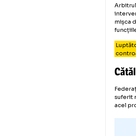
Arb
int
miș
fun
Lu
co
Că