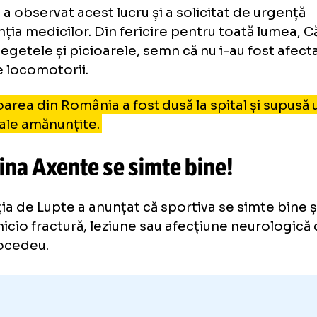
Momentu
ACCIDENTARE HORROR
Cătălina Axente a fost pusă la 
Românca, transportată
la spital
itrul a observat acest lucru și a solicitat de
ervenția medicilor. Din fericire pentru toată
ca degetele și picioarele, semn că nu i-au f
cțiile locomotorii.
ptătoarea din România a fost dusă la spital ș
ntroale amănunțite.
tălina Axente se simte bine!