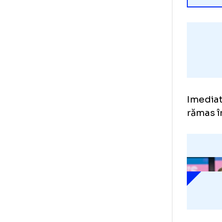
Ime
răm