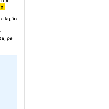
nță de staff-ul
n, în frunte cu
e dorim să le
nea și grija de
el în
portiva și ne
at cu bine.
riei 76 de kg, în
ne în
 va obține
nă de Lupte, pe