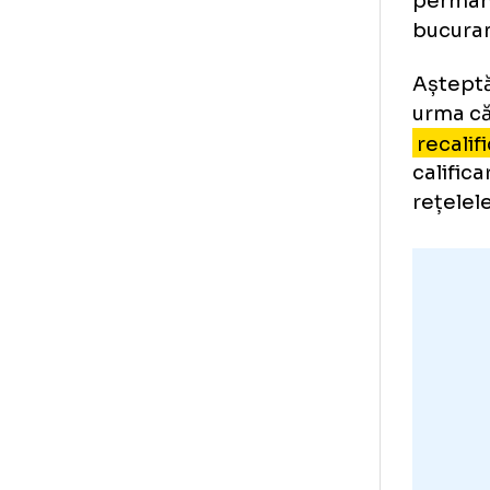
de 
Lu
me
Dr.
mul
car
Sta
per
bu
Așt
ur
rec
cal