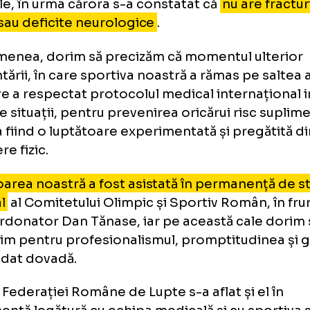
plus, Federația îndrăznește să se gândească 
rare în recalificări a Cătălinei, dacă america
ajunge în finală.
derația Română de Lupte dorește să vă info
rtiva noastră - Cătălina Axente, care a sufer
meciul din optimi, a trecut cu bine peste inve
icale, în urma cărora s-a constatat că
nu ar
ziuni sau deficite neurologice
.
asemenea, dorim să precizăm că momentul 
identării, în care sportiva noastră a rămas p
l care a respectat protocolul medical inter
fel de situații, pentru prevenirea oricărui ri
ălina fiind o luptătoare experimentată și pr