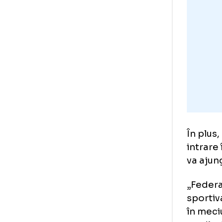
Fed
suf
ace