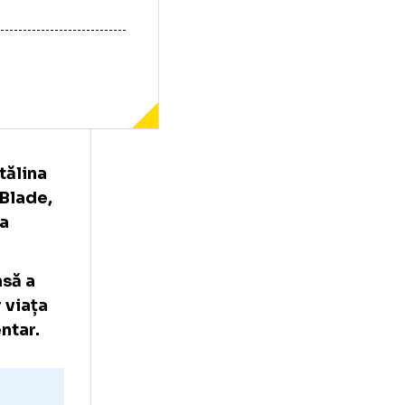
rtiva Cătălina
 Alexis Blade,
lă în afara
spate, însă a
u-i chiar viața
 regulamentar.