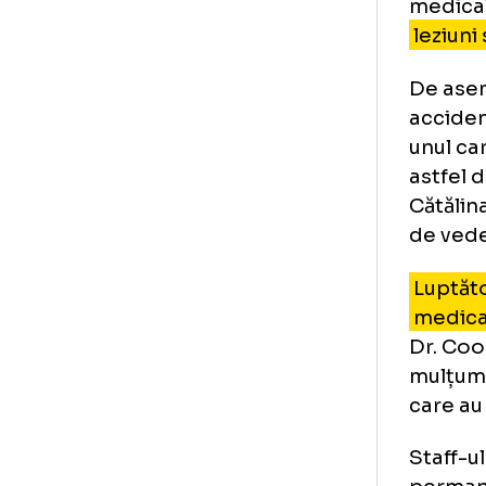
În 
int
va 
„Fe
spo
în 
med
le
De 
acc
unu
ast
Căt