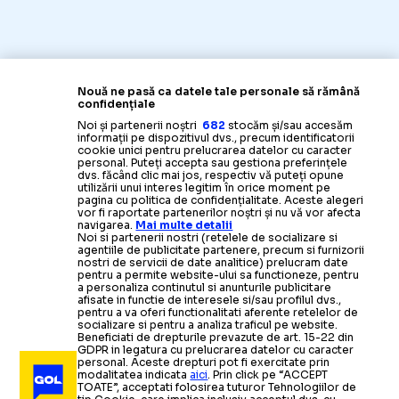
Nouă ne pasă ca datele tale personale să rămână
confidențiale
Noi și partenerii noștri
682
stocăm și/sau accesăm
informații pe dispozitivul dvs., precum identificatorii
cookie unici pentru prelucrarea datelor cu caracter
personal. Puteți accepta sau gestiona preferințele
dvs. făcând clic mai jos, respectiv vă puteți opune
utilizării unui interes legitim în orice moment pe
pagina cu politica de confidențialitate. Aceste alegeri
vor fi raportate partenerilor noștri și nu vă vor afecta
navigarea.
Mai multe detalii
Noi si partenerii nostri (retelele de socializare si
agentiile de publicitate partenere, precum si furnizorii
nostri de servicii de date analitice) prelucram date
pentru a permite website-ului sa functioneze, pentru
a personaliza continutul si anunturile publicitare
afisate in functie de interesele si/sau profilul dvs.,
pentru a va oferi functionalitati aferente retelelor de
socializare si pentru a analiza traficul pe website.
Beneficiati de drepturile prevazute de art. 15-22 din
GDPR in legatura cu prelucrarea datelor cu caracter
personal. Aceste drepturi pot fi exercitate prin
modalitatea indicata
aici
. Prin click pe “ACCEPT
TOATE”, acceptati folosirea tuturor Tehnologiilor de