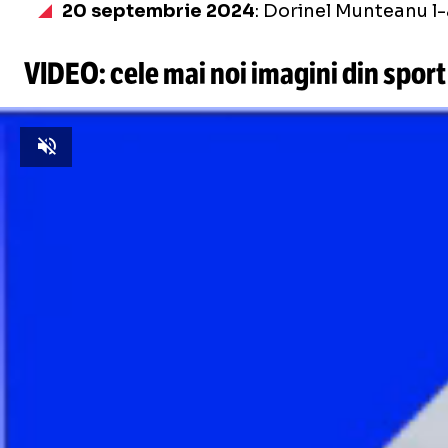
20 septembrie 2024
: Dorinel Munteanu l-
VIDEO: cele mai noi imagini din sport
Unmute