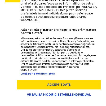
tip Cookie, care implica inclusiv acceptul dvs. cu
privire la stocarea/accesarea informatiilor de catre
Vendor-ii cu care colaboram. Prin click pe “VREAU SA
MODIFIC SETARILE INDIVIDUAL” puteti schimba
preferintele in mod individual, mai putin cele legate
de cookie strict necesare pentru functionarea
website-ului.
Atât noi, cât și partenerii noștri prelucrăm datele
pentru a oferi:
Măsurarea performanței reclamelor. Stocarea și/sau accesarea
informațiilor de pe un dispozitiv. Dezvoltarea și îmbunătățirea
serviciilor. Utilizarea profilurilor pentru selectarea conținutului
personalizat. Crearea profilurilor de conținut personalizat.
Utilizarea profilurilor pentru selectarea publicității
personalizate. Crearea profilurilor pentru publicitate
personalizată. Măsurarea performanței conținutului. Înțelegerea
publicului prin statistici sau combinații de date din surse
diferite. Utilizarea de date limitate pentru a selecta publicitatea.
Utilizarea datelor limitate pentru a selecta conținutul. Date
precise de geolocație și identificarea prin scanarea
dispozitivului.
Listă parteneri (furnizori)
ACCEPT TOATE
VREAU SA MODIFIC SETARILE INDIVIDUAL