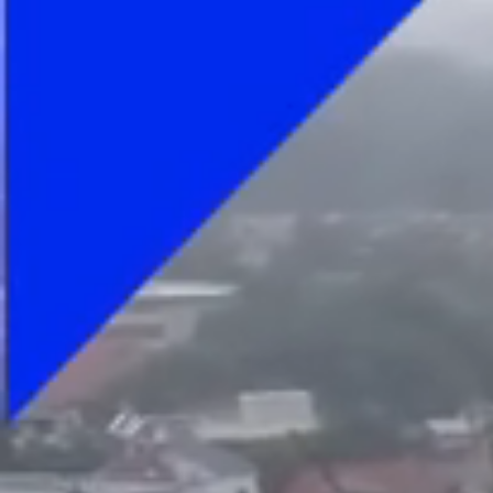
Foto
1
/
8
:
Dorinel Munteanu l-a certat pe Maftei (foto: Raed