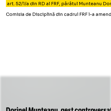
art. 52/1/a din RD al FRF, pârâtul Munteanu Do
Comisia de Disciplină din cadrul FRF l-a amenda
Dorinel Munteanu, gest controversa