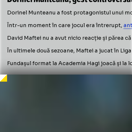
Dorinel Munteanu a fost protagonistul unui mo
Într-un moment în care jocul era întrerupt,
ant
David Maftei nu a avut nicio reacție și părea c
În ultimele două sezoane, Maftei a jucat în Lig
Fundașul format la Academia Hagi joacă și la lo