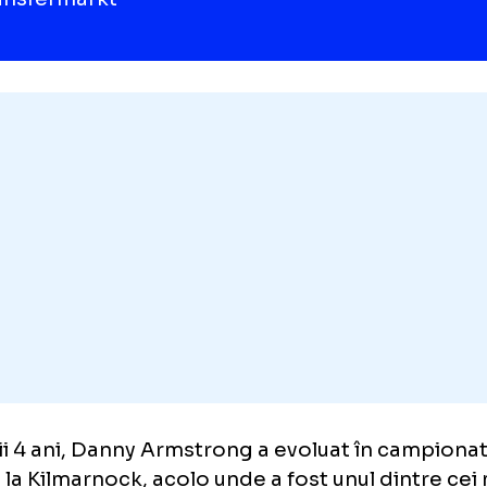
a aștept cu cea mai mare nerăbdare, și, de 
t tricoul lui Dinamo pentru prima dată. Abia 
ny Armstrong într-un interviu acordat club
750 de mii de euro
este cota lui Danny Armstrong, conform
Transfermarkt