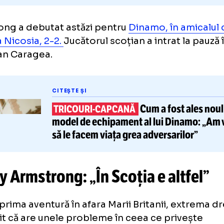
strong a debutat astăzi pentru
Dinamo, în 
nia Nicosia, 2-2.
Jucătorul scoțian a intrat 
 Adrian Caragea.
CITEȘTE ȘI
Cum a fost
TRICOURI-CAPCANĂ
model de echipament al lui
Din
să le facem viața grea adversari