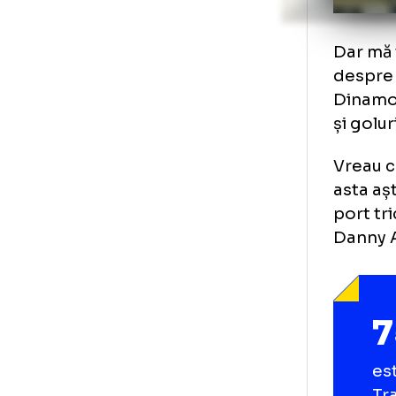
În 
aic
Foto
1
/
4
:
Dinamo - Omonia Nicosia FOTO FB Dinamo (1
Dar
des
Din
și 
Vre