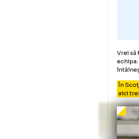
Vre
ech
înt