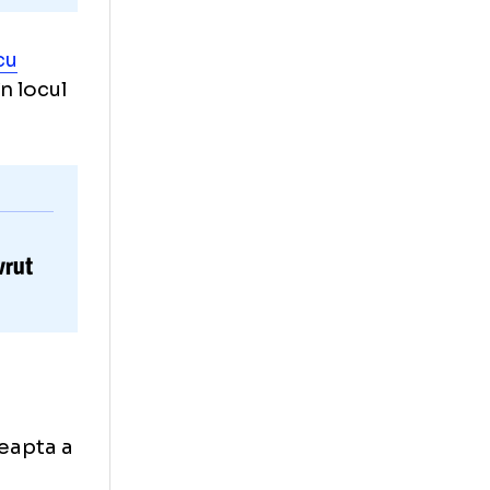
amicalul cu
la pauză în locul
 ales noul
amo
: „Am vrut
lor”