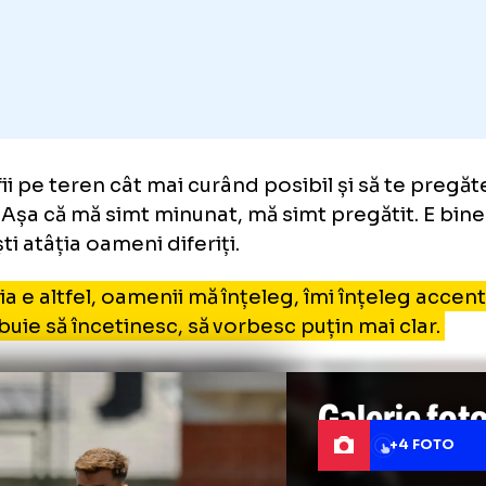
i să fii pe teren cât mai curând posibil și să 
ipa. Așa că mă simt minunat, mă simt pregăti
âlnești atâția oameni diferiți.