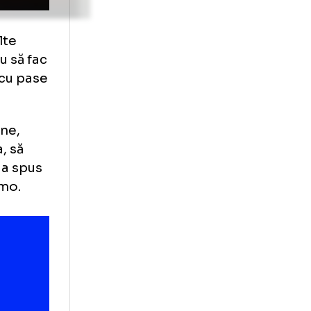
eg accentul, dar
clar.
ie foto
+4 FOTO
lu mai multe
urs. Vreau să fac
ontribui cu pase
de pe scaune,