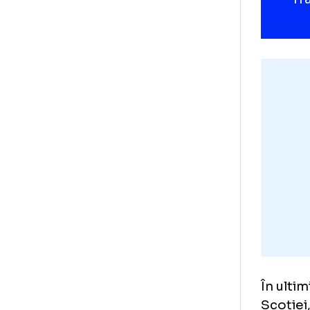
ast
por
Dan