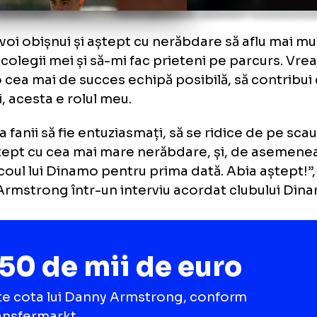
Scoția e altfel, oamenii mă înțeleg, îmi înțel
i trebuie să încetinesc, să vorbesc puțin mai 
Galer
).jpg
 mă voi obișnui și aștept cu nerăbdare să af
pre colegii mei și să-mi fac prieteni pe parc
amo cea mai de succes echipă posibilă, să c
goluri, acesta e rolul meu.
au ca fanii să fie entuziasmați, să se ridice 