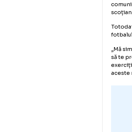
Da
Afl
dez
com
sco
Tot
fot
„Mă
să 
exe
ac