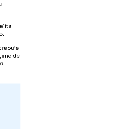
tfel
”
extrema dreapta a
vește
ntului său
butul în elita
lui Dinamo.
un sezon trebuie
ăcut o mulțime de
 gata pentru