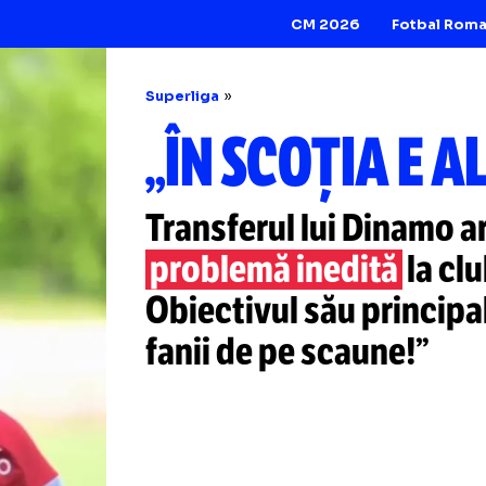
CM 2026
Superliga
„ÎN SCOȚIA
Transferul lui Di
problemă inedită
Obiectivul său pri
fanii de pe scaun