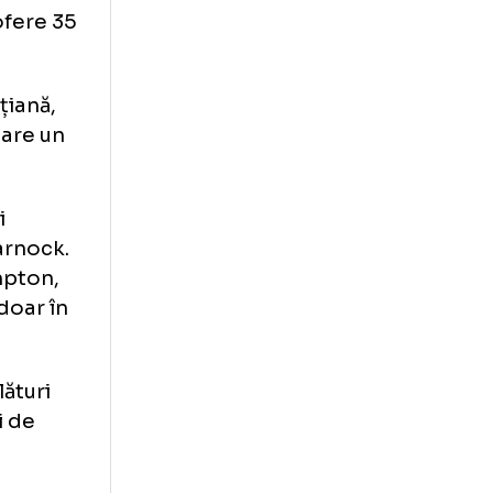
campionatul
intre cei mai
uri și să ofere 35
țenie scoțiană,
Armstrong are un