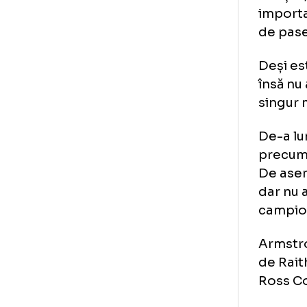
În 
Sco
imp
de 
Deș
îns