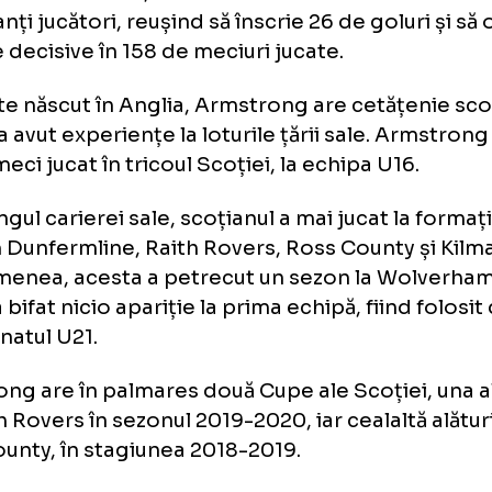
ultimii 4 ani, Danny Armstrong a evoluat în 
ției, la Kilmarnock, acolo unde a fost unul d
ortanți jucători, reușind să înscrie 26 de gol
pase decisive în 158 de meciuri jucate.
i este născut în Anglia, Armstrong are cetă
ă nu a avut experiențe la loturile țării sale. 