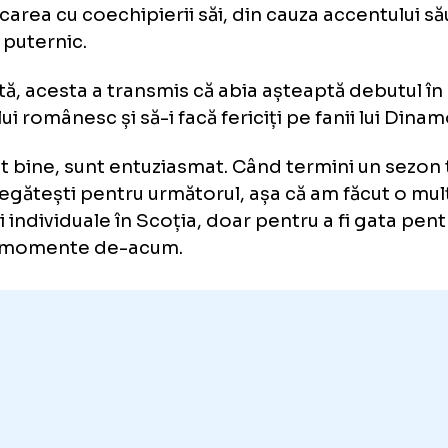
nny Armstrong: „
În Scoția e al
at la prima aventură în afara Marii Britanii, 
văluit că are unele probleme în ceea ce pri
unicarea cu coechipierii săi, din cauza acce
țian puternic.
odată, acesta a transmis că abia așteaptă de
balului românesc și să-i facă fericiți pe fanii 
 simt bine, sunt entuziasmat. Când termini 
te pregătești pentru următorul, așa că am f
rciții individuale în Scoția, doar pentru a fi
este momente de-acum.