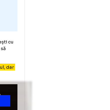
te pregătești cu
t. E bine să