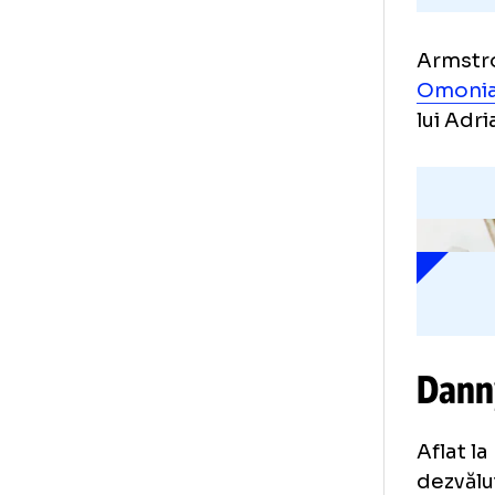
Arm
Omo
lui