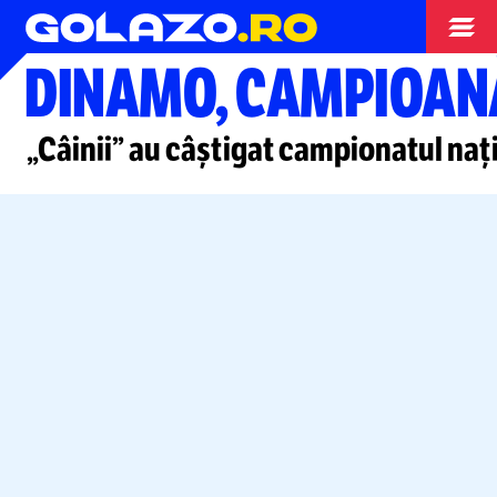
Volei
DINAMO, CAMPIOANĂ
„Câinii” au câștigat campionatul na