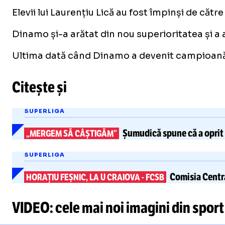
Elevii lui Laurențiu Lică au fost împinși de către
Dinamo și-a arătat din nou superioritatea și a a
Ultima dată când Dinamo a devenit campioană nați
Citește și
SUPERLIGA
Șumudică spune că a oprit 
„MERGEM SĂ CÂȘTIGĂM”
SUPERLIGA
Comisia Centra
HORAȚIU FEȘNIC, LA U CRAIOVA
-
FCSB
VIDEO: cele mai noi imagini din sport