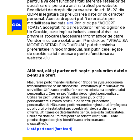
pentru a va oferi functionalitati aferente retelelor de
socializare si pentru a analiza traficul pe website.
Beneficiati de drepturile prevazute de art. 15-22 din
GDPR in legatura cu prelucrarea datelor cu caracter
personal. Aceste drepturi pot fi exercitate prin
modalitatea indicata
aici
. Prin click pe “ACCEPT
TOATE”, acceptati folosirea tuturor Tehnologiilor de
tip Cookie, care implica inclusiv acceptul dvs. cu
privire la stocarea/accesarea informatiilor de catre
Vendor-ii cu care colaboram. Prin click pe “VREAU SA
MODIFIC SETARILE INDIVIDUAL” puteti schimba
preferintele in mod individual, mai putin cele legate
de cookie strict necesare pentru functionarea
website-ului.
Atât noi, cât și partenerii noștri prelucrăm datele
pentru a oferi:
Măsurarea performanței reclamelor. Stocarea și/sau accesarea
informațiilor de pe un dispozitiv. Dezvoltarea și îmbunătățirea
serviciilor. Utilizarea profilurilor pentru selectarea conținutului
personalizat. Crearea profilurilor de conținut personalizat.
Utilizarea profilurilor pentru selectarea publicității
personalizate. Crearea profilurilor pentru publicitate
personalizată. Măsurarea performanței conținutului. Înțelegerea
publicului prin statistici sau combinații de date din surse
diferite. Utilizarea de date limitate pentru a selecta publicitatea.
Utilizarea datelor limitate pentru a selecta conținutul. Date
precise de geolocație și identificarea prin scanarea
dispozitivului.
Listă parteneri (furnizori)