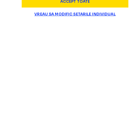
ACCEPT TOATE
Dinamo, acord pentru un
„E PESTE NIVELUL SUPERLIGII”
VREAU SA MODIFIC SETARILE INDIVIDUAL