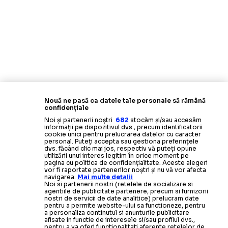
Nouă ne pasă ca datele tale personale să rămână
confidențiale
Noi și partenerii noștri
682
stocăm și/sau accesăm
informații pe dispozitivul dvs., precum identificatorii
cookie unici pentru prelucrarea datelor cu caracter
personal. Puteți accepta sau gestiona preferințele
dvs. făcând clic mai jos, respectiv vă puteți opune
utilizării unui interes legitim în orice moment pe
pagina cu politica de confidențialitate. Aceste alegeri
vor fi raportate partenerilor noștri și nu vă vor afecta
navigarea.
Mai multe detalii
Noi si partenerii nostri (retelele de socializare si
agentiile de publicitate partenere, precum si furnizorii
nostri de servicii de date analitice) prelucram date
pentru a permite website-ului sa functioneze, pentru
a personaliza continutul si anunturile publicitare
afisate in functie de interesele si/sau profilul dvs.,
pentru a va oferi functionalitati aferente retelelor de