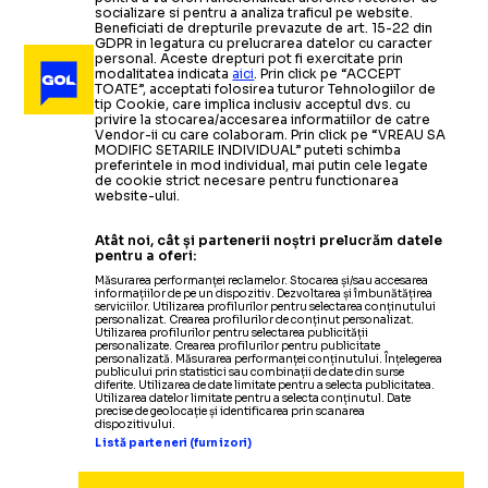
socializare si pentru a analiza traficul pe website.
Beneficiati de drepturile prevazute de art. 15-22 din
GDPR in legatura cu prelucrarea datelor cu caracter
personal. Aceste drepturi pot fi exercitate prin
modalitatea indicata
aici
. Prin click pe “ACCEPT
TOATE”, acceptati folosirea tuturor Tehnologiilor de
tip Cookie, care implica inclusiv acceptul dvs. cu
privire la stocarea/accesarea informatiilor de catre
Vendor-ii cu care colaboram. Prin click pe “VREAU SA
MODIFIC SETARILE INDIVIDUAL” puteti schimba
preferintele in mod individual, mai putin cele legate
de cookie strict necesare pentru functionarea
website-ului.
Atât noi, cât și partenerii noștri prelucrăm datele
pentru a oferi:
Măsurarea performanței reclamelor. Stocarea și/sau accesarea
informațiilor de pe un dispozitiv. Dezvoltarea și îmbunătățirea
serviciilor. Utilizarea profilurilor pentru selectarea conținutului
personalizat. Crearea profilurilor de conținut personalizat.
Utilizarea profilurilor pentru selectarea publicității
personalizate. Crearea profilurilor pentru publicitate
personalizată. Măsurarea performanței conținutului. Înțelegerea
publicului prin statistici sau combinații de date din surse
diferite. Utilizarea de date limitate pentru a selecta publicitatea.
Utilizarea datelor limitate pentru a selecta conținutul. Date
precise de geolocație și identificarea prin scanarea
dispozitivului.
Listă parteneri (furnizori)
SUPERLIGA