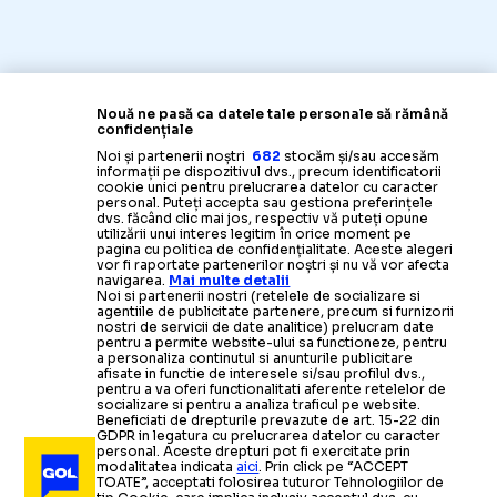
Nouă ne pasă ca datele tale personale să rămână
confidențiale
Noi și partenerii noștri
682
stocăm și/sau accesăm
informații pe dispozitivul dvs., precum identificatorii
cookie unici pentru prelucrarea datelor cu caracter
personal. Puteți accepta sau gestiona preferințele
dvs. făcând clic mai jos, respectiv vă puteți opune
utilizării unui interes legitim în orice moment pe
pagina cu politica de confidențialitate. Aceste alegeri
vor fi raportate partenerilor noștri și nu vă vor afecta
navigarea.
Mai multe detalii
Noi si partenerii nostri (retelele de socializare si
agentiile de publicitate partenere, precum si furnizorii
nostri de servicii de date analitice) prelucram date
pentru a permite website-ului sa functioneze, pentru
a personaliza continutul si anunturile publicitare
afisate in functie de interesele si/sau profilul dvs.,
pentru a va oferi functionalitati aferente retelelor de
socializare si pentru a analiza traficul pe website.
Beneficiati de drepturile prevazute de art. 15-22 din
GDPR in legatura cu prelucrarea datelor cu caracter
personal. Aceste drepturi pot fi exercitate prin
modalitatea indicata
aici
. Prin click pe “ACCEPT
TOATE”, acceptati folosirea tuturor Tehnologiilor de