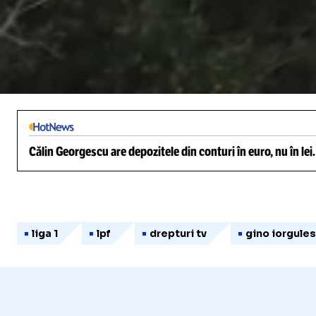
/
Unmute
Călin Georgescu are depozitele din conturi în euro, nu în lei
liga 1
lpf
drepturi tv
gino iorgule