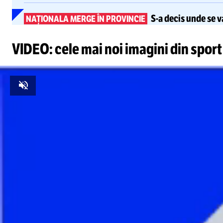
S-a
decis
unde se v
NAȚIONALA MERGE ÎN PROVINCIE
VIDEO: cele mai noi imagini din sport
Unmute