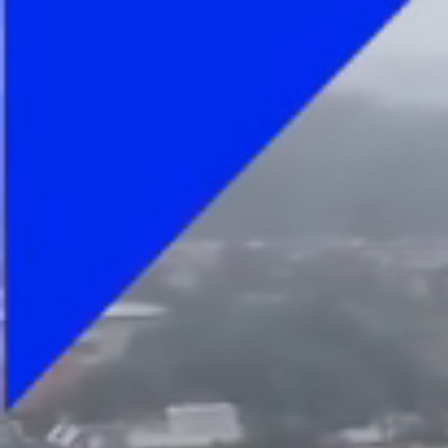
Foto
1
/
45
:
Tragere la sorți program Liga 1, sezonul 2025-202