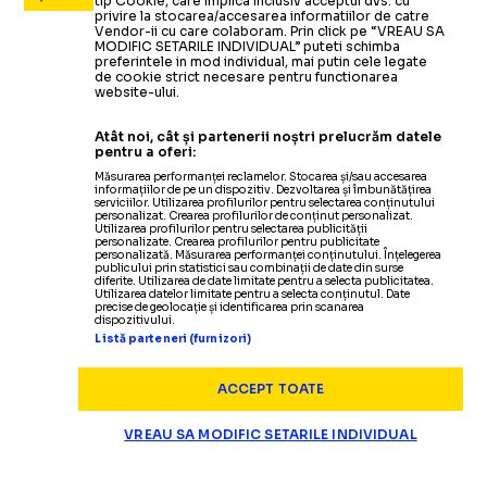
tip Cookie, care implica inclusiv acceptul dvs. cu
privire la stocarea/accesarea informatiilor de catre
Vendor-ii cu care colaboram. Prin click pe “VREAU SA
MODIFIC SETARILE INDIVIDUAL” puteti schimba
preferintele in mod individual, mai putin cele legate
de cookie strict necesare pentru functionarea
website-ului.
Atât noi, cât și partenerii noștri prelucrăm datele
pentru a oferi:
Măsurarea performanței reclamelor. Stocarea și/sau accesarea
informațiilor de pe un dispozitiv. Dezvoltarea și îmbunătățirea
serviciilor. Utilizarea profilurilor pentru selectarea conținutului
personalizat. Crearea profilurilor de conținut personalizat.
Utilizarea profilurilor pentru selectarea publicității
personalizate. Crearea profilurilor pentru publicitate
personalizată. Măsurarea performanței conținutului. Înțelegerea
publicului prin statistici sau combinații de date din surse
diferite. Utilizarea de date limitate pentru a selecta publicitatea.
Utilizarea datelor limitate pentru a selecta conținutul. Date
precise de geolocație și identificarea prin scanarea
dispozitivului.
Listă parteneri (furnizori)
ACCEPT TOATE
VREAU SA MODIFIC SETARILE INDIVIDUAL