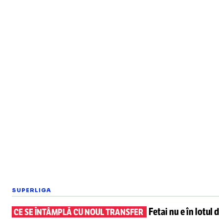
SUPERLIGA
Fetai nu e în lotul
d
CE SE ÎNTÂMPLĂ CU NOUL TRANSFER