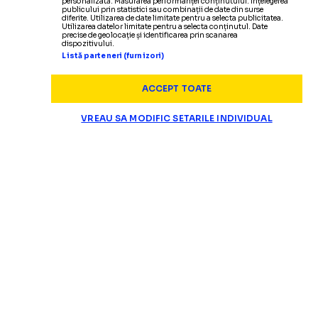
personalizată. Măsurarea performanței conținutului. Înțelegerea
publicului prin statistici sau combinații de date din surse
diferite. Utilizarea de date limitate pentru a selecta publicitatea.
Utilizarea datelor limitate pentru a selecta conținutul. Date
precise de geolocație și identificarea prin scanarea
dispozitivului.
Listă parteneri (furnizori)
ACCEPT TOATE
VREAU SA MODIFIC SETARILE INDIVIDUAL