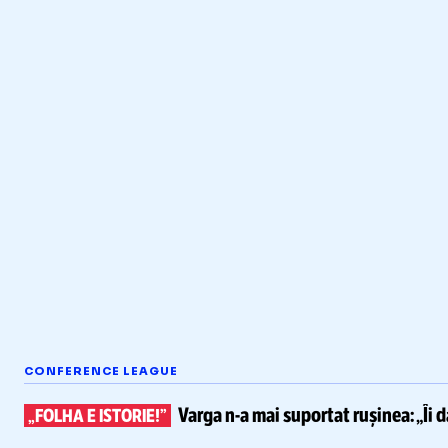
CONFERENCE LEAGUE
Varga
n-a
mai suportat rușinea:
„Îi 
„FOLHA E ISTORIE!”