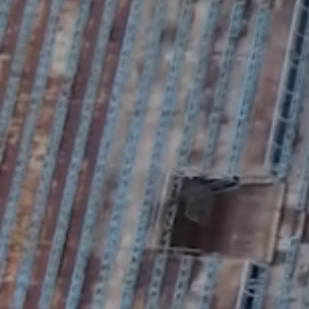
Foto
1
/
6
:
Peluza Sud Steaua Helmut Duckadam (1) (foto: GOL