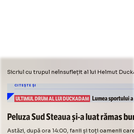
Sicriul cu trupul neînsuflețit al lui Helmut Duc
CITEȘTE ȘI
Lumea sportului a
ULTIMUL DRUM AL LUI DUCKADAM
Peluza Sud Steaua
și-a
luat rămas bu
Astăzi, după ora 14:00, fanii și toți oamenii ca