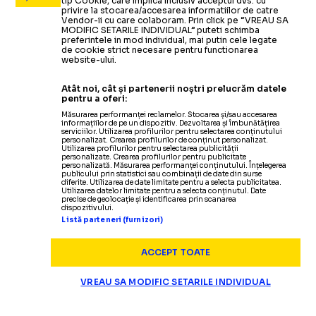
tip Cookie, care implica inclusiv acceptul dvs. cu
privire la stocarea/accesarea informatiilor de catre
Vendor-ii cu care colaboram. Prin click pe “VREAU SA
MODIFIC SETARILE INDIVIDUAL” puteti schimba
preferintele in mod individual, mai putin cele legate
de cookie strict necesare pentru functionarea
website-ului.
Atât noi, cât și partenerii noștri prelucrăm datele
pentru a oferi:
Măsurarea performanței reclamelor. Stocarea și/sau accesarea
informațiilor de pe un dispozitiv. Dezvoltarea și îmbunătățirea
serviciilor. Utilizarea profilurilor pentru selectarea conținutului
personalizat. Crearea profilurilor de conținut personalizat.
Utilizarea profilurilor pentru selectarea publicității
personalizate. Crearea profilurilor pentru publicitate
personalizată. Măsurarea performanței conținutului. Înțelegerea
publicului prin statistici sau combinații de date din surse
diferite. Utilizarea de date limitate pentru a selecta publicitatea.
Utilizarea datelor limitate pentru a selecta conținutul. Date
precise de geolocație și identificarea prin scanarea
dispozitivului.
Listă parteneri (furnizori)
ACCEPT TOATE
VREAU SA MODIFIC SETARILE INDIVIDUAL