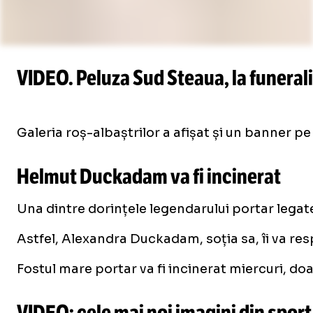
VIDEO. Peluza Sud Steaua, la funeral
/
Unmute
Galeria roș-albaștrilor a afișat și un banner pe
Unmute
Helmut Duckadam va fi incinerat
Una dintre dorințele legendarului portar legate 
Astfel, Alexandra Duckadam, soția sa, îi va re
Fostul mare portar va fi incinerat miercuri, do
VIDEO: cele mai noi imagini din sport