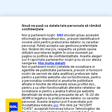
Nouă ne pasă ca datele tale personale să rămână
confidențiale
Noi și partenerii noștri
682
stocăm și/sau accesăm
informații pe dispozitivul dvs., precum identificatorii
cookie unici pentru prelucrarea datelor cu caracter
personal. Puteți accepta sau gestiona preferințele
dvs. făcând clic mai jos, respectiv vă puteți opune
utilizării unui interes legitim în orice moment pe
pagina cu politica de confidențialitate. Aceste alegeri
vor fi raportate partenerilor noștri și nu vă vor afecta
navigarea.
Mai multe detalii
Noi si partenerii nostri (retelele de socializare si
agentiile de publicitate partenere, precum si furnizorii
nostri de servicii de date analitice) prelucram date
pentru a permite website-ului sa functioneze, pentru
a personaliza continutul si anunturile publicitare
afisate in functie de interesele si/sau profilul dvs.,
pentru a va oferi functionalitati aferente retelelor de
socializare si pentru a analiza traficul pe website.
Beneficiati de drepturile prevazute de art. 15-22 din
GDPR in legatura cu prelucrarea datelor cu caracter
personal. Aceste drepturi pot fi exercitate prin
modalitatea indicata
aici
. Prin click pe “ACCEPT
TOATE”, acceptati folosirea tuturor Tehnologiilor de