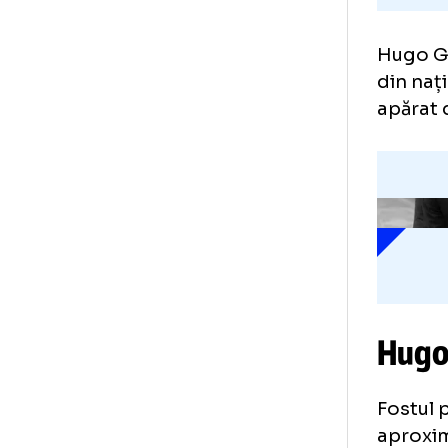
Hug
din
apă