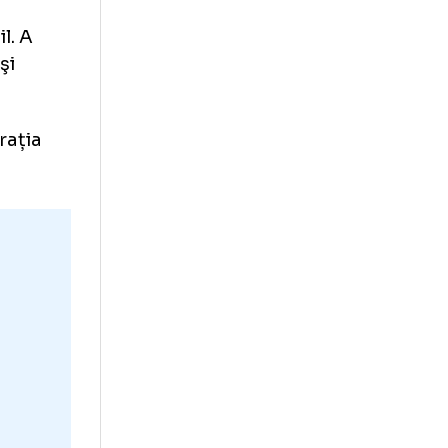
i
pital
cturi de bazin.
onsiderabil. A
cardiacă şi
e confederația