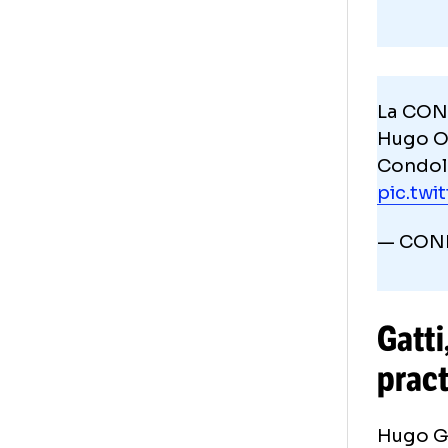
La
Hug
Con
pic
— 