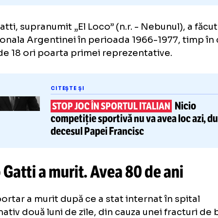
o Gatti, supranumit „El Loco” (n.r. - Nebunul
 naționala Argentinei în perioada 1966-1977,
rat de 18 ori poarta primei reprezentative.
CITEȘTE ȘI
STOP JOC ÎN SPORTUL ITALIAN
competiție sportivă
nu va avea 
decesul Papei Francisc