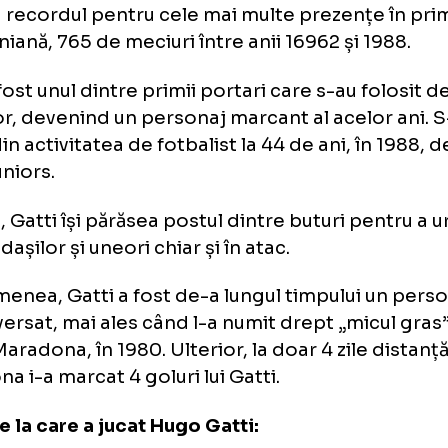
tti, unul dintre primii portari c
acticau jocul de picior
o Gatti s-a născut în anul 1944 la Carlos Te
inea recordul pentru cele mai multe prezenț
entiniană, 765 de meciuri între anii 16962 și 
ti a fost unul dintre primii portari care s-au 
picior, devenind un personaj marcant al acel
ras din activitatea de fotbalist la 44 de ani, î
a Juniors.