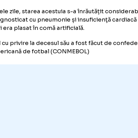
go Gatti a murit. Avea 80 de an
tul portar a murit după ce a stat internat în s
oximativ două luni de zile, din cauza unei fra
ultimele zile, starea acestuia s-a înrăutățit c
t diagnosticat cu pneumonie și insuficienţă 
ală și era plasat în comă artificială.
nțul cu privire la decesul său a fost făcut d
d-americană de fotbal (CONMEBOL)