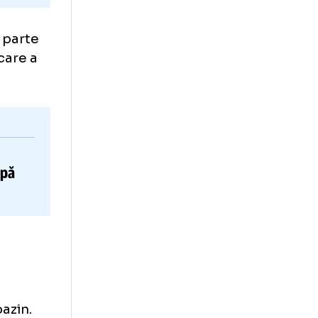
), a făcut parte
 timp în care a
Nicio
loc azi, după