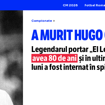
CM 2026
Campionate
A MURIT H
Legendarul portar
avea 80 de ani
și
luni a fost interna