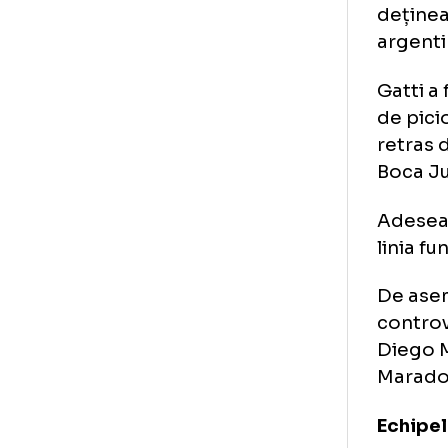
Ga
pr
Hug
deț
arg
Gat
de 
ret
Boc