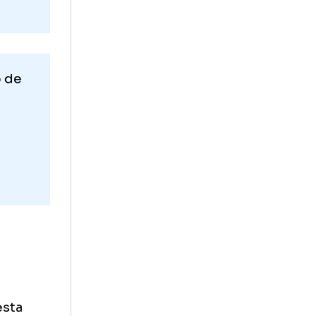
cimiento de
ericano.
025