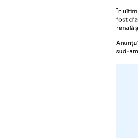
Hu
Fos
apr
În 
fos
ren
Anu
su