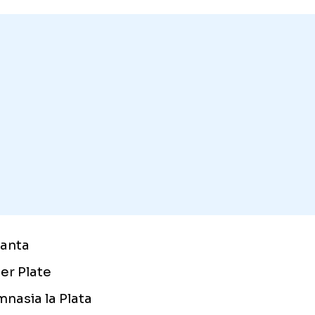
sea, Gatti își părăsea postul dintre buturi p
ia fundașilor și uneori chiar și în atac.
asemenea, Gatti a fost de-a lungul timpului
troversat, mai ales când l-a numit drept „mi
go Maradona, în 1980. Ulterior, la doar 4 zile
adona i-a marcat 4 goluri lui Gatti.
ipele la care a jucat Hugo Gatti: