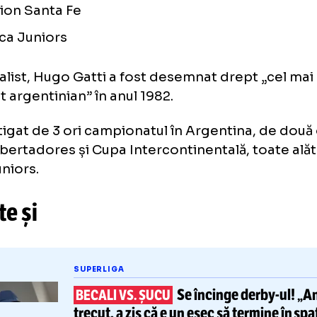
Atlanta
River Plate
Gimnasia la Plata
Union Santa Fe
Boca Juniors
fotbalist, Hugo Gatti a fost desemnat drept