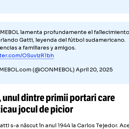
 CONMEBOL lamenta profundamente el falle
o Orlando Gatti, leyenda del fútbol sudam
dolencias a familiares y amigos.
.twitter.com/OSuvizR1bh
CONMEBOL.com (@CONMEBOL)
April 20, 2