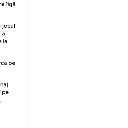
are
jedor. Acesta
e în prima ligă
1988.
folosit de jocul
or ani. S-a
n 1988, de la