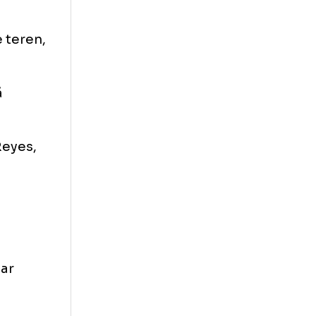
duras și
ei: România
e.
intrat pe teren,