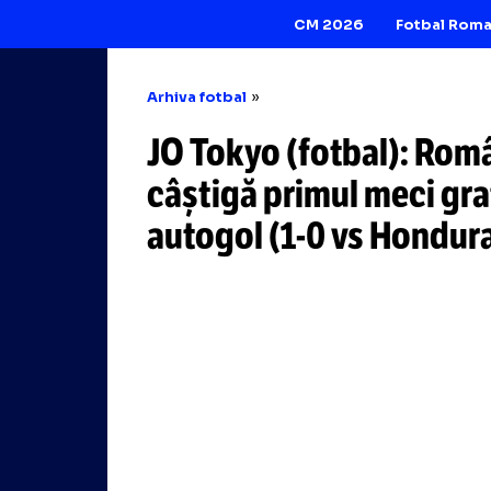
CM 2026
Arhiva fotbal
JO Tokyo (fotbal
câștigă primul me
autogol
(1-0
vs H