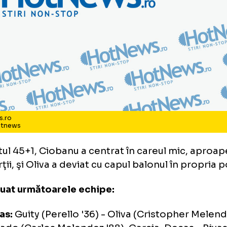
tNews.ro
to: Hotnews
minutul 45+1, Ciobanu a centrat în careul mi
ia porţii, şi Oliva a deviat cu capul balonul în