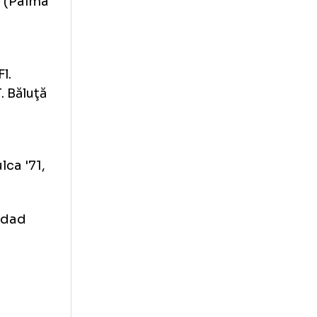
er Melendez '88),
s - Rivas (Palma
rtinez,
, Ghiţă, Fl.
iobanu (T. Băluţă
n '68).
e '44, Dulca '71,