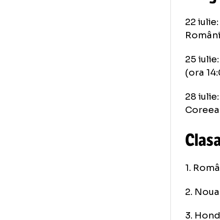
Pr
22 
Ro
25 
(or
28 