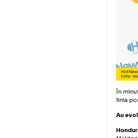
Ho
Fo
În 
lin