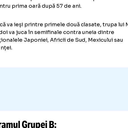
itri:
Leodan Gonzalez - Nicolas Taran şi Ric
ţi din Uruguay) - Ismail Elfath (SUA).
știut:
România este prezentă la turneul olimpic 
pentru prima oară după 57 de ani.
Dacă va ieși printre primele două clasate, t
Rădoi va juca în semifinale contra uneia di
naționalele Japoniei, Africii de Sud, Mexic
Franței.