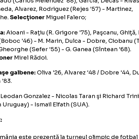
evoluat următoarele echipe:
nduras:
Guity (Perello '36) - Oliva (Cristoph
donado (Carlos Melendez '88), Garcia, Deca
), Pineda, Alvarez, Rodriguez (Rejes '57) - Ma
nguche.
Selecţioner
Miguel Falero;
mânia:
Aioani - Raţiu (R. Grigore '75), Paşcanu
fan (Boboc '46) - M. Marin, Dulca - Dobre, C
), V. Gheorghe (Sefer '55) - G. Ganea (Sîntea
lecţioner
Mirel Rădoi.
rtonaşe galbene:
Oliva '26, Alvarez '48 / Dobr
tean '83.