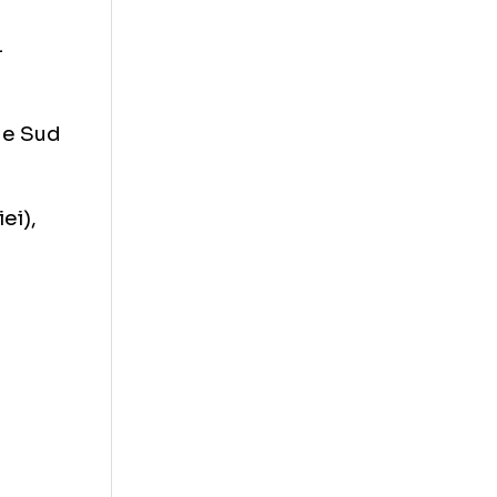
onduras -
 Coreea de Sud
ra României),