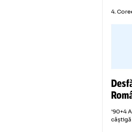
Cor
Cl
1. 
2. 
3. 
4. 