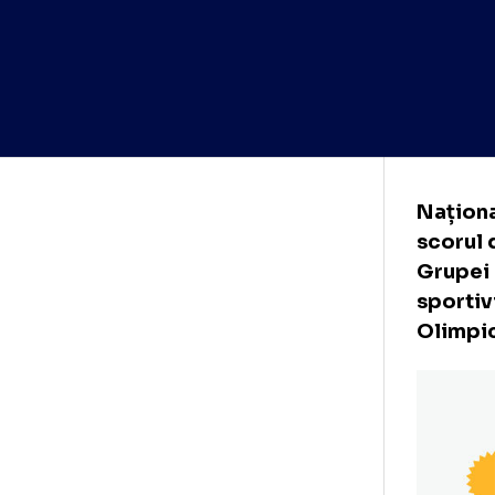
Naț
sco
Gru
spo
Oli