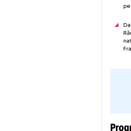
Arb
(to
De 