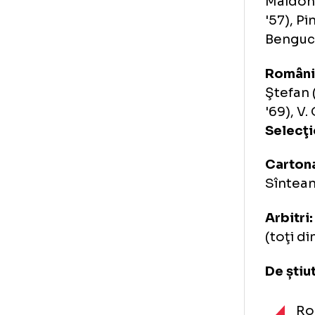
Au 
Ho
Mal
'57
Be
Ro
Şte
'69
Se
Ca
Sîn