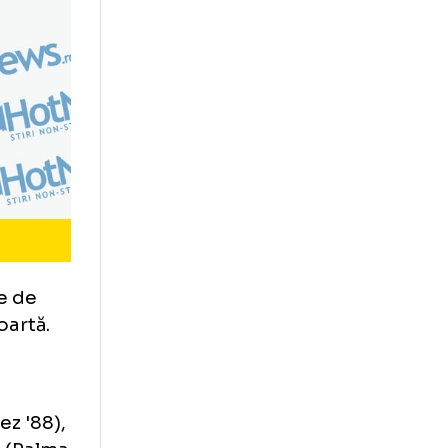
c, aproape de
 propria poartă.