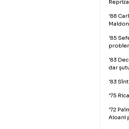
De
R
'90
câș
Rep
'88
Mal