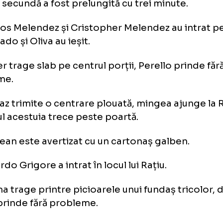
sfășurarea partidei dintre Hon
omânia:
+4 Aioani este faultat la ultima fază a partid
tigă primul meci de la Jocurile Olimpice.
riza secundă a fost prelungită cu trei minut
 Carlos Melendez și Cristopher Melendez au 
donado și Oliva au ieșit.