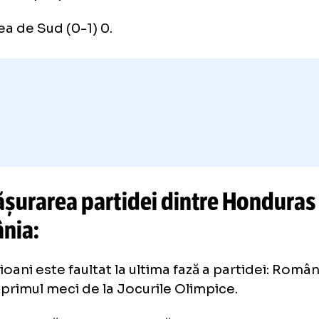
eea de Sud - Honduras.
asamentul Grupei B:
România (1-0 golaveraj) 3 puncte
Noua Zeelandă (1-0) 3
Honduras (0-1) 0
Coreea de Sud (0-1) 0.