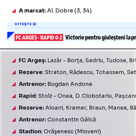
A marcat:
Al. Dobre (3, 34)
CITEȘTE ȘI
Victorie pentru giuleșteni la
p
FC ARGEȘ
-
RAPID 0-2
FC Argeș:
Lazăr - Borța, Sadriu, Tudose, Br
Rezerve
: Straton, Rădescu, Tchassem, Set
Antrenor:
Bogdan Andone
Rapid
: Stolz - Onea, D. Ciobotariu, Pașcan
Rezerve:
Aioani, Kramer, Braun, Manea, Bă
Antrenor:
Constantin Gâlcă
Stadion
: Orăşenesc (Mioveni)