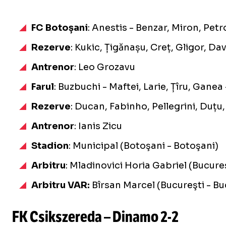
FC Botoșani
: Anestis - Benzar, Miron, Petr
Rezerve
: Kukic, Țigănașu, Creț, Gligor, D
Antrenor
: Leo Grozavu
Farul
: Buzbuchi - Maftei, Larie, Țîru, Gane
Rezerve
: Ducan, Fabinho, Pellegrini, Duț
Antrenor
: Ianis Zicu
Stadion
: Municipal (Botoşani - Botoşani)
Arbitru
: Mladinovici Horia Gabriel (Bucureş
Arbitru VAR:
Bîrsan Marcel (Bucureşti - Bu
FK Csikszereda – Dinamo
2-2