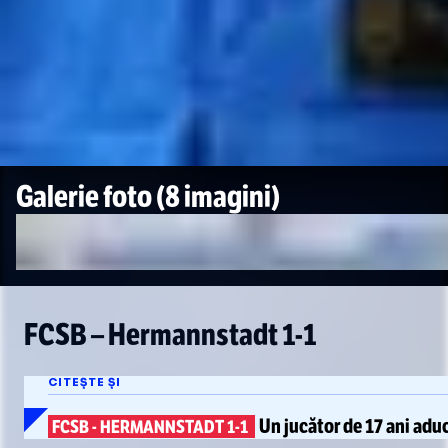
Galerie foto
(8 imagini)
FCSB – Hermannstadt
1-1
CITEȘTE ȘI
Un jucător de 17 ani
aduc
FCSB
-
HERMANNSTADT
1-1