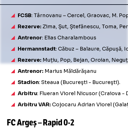
FCSB
: Târnovanu – Cercel, Graovac, M. Pope
Rezerve:
Zima, Șut, Ștefănescu, Toma, Per
Antrenor
: Elias Charalambous
Hermannstadt
: Căbuz – Balaure, Căpușă, I
Rezerve:
Muțiu, Pop, Bejan, Oroian, Neguț,
Antrenor:
Marius Măldărășanu
Stadion
: Steaua (Bucureşti - Bucureşti).
Arbitru
: Flueran Viorel Nicusor (Craiova - 
Arbitru VAR:
Cojocaru Adrian Viorel (Galaţi
FC Argeș – Rapid
0-2