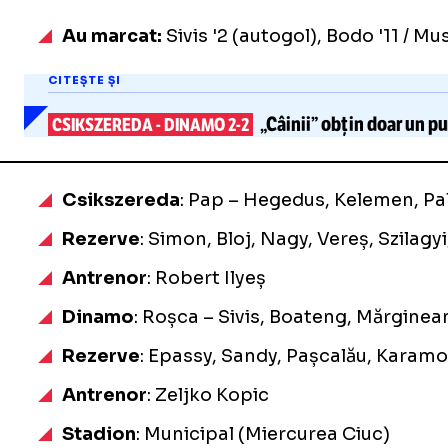
Au marcat:
Sivis '2 (autogol), Bodo '11 / Mu
CITEȘTE ȘI
„Câinii” obțin doar un p
CSIKSZEREDA
-
DINAMO 2-2
Csikszereda
: Pap – Hegedus, Kelemen, Pa
Rezerve
: Simon, Bloj, Nagy, Vereș, Szilagy
Antrenor
: Robert Ilyeș
Dinamo
: Roșca – Sivis, Boateng, Mărginea
Rezerve
: Epassy, Sandy, Pașcalău, Karamo
Antrenor
: Zeljko Kopic
Stadion
: Municipal (Miercurea Ciuc)