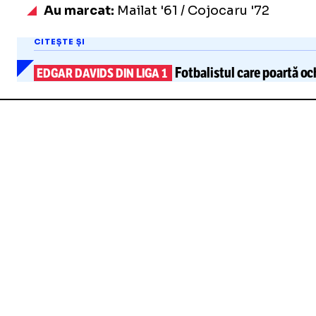
Au marcat:
Mailat '61 / Cojocaru '72
CITEȘTE ȘI
Fotbalistul care poartă
oc
EDGAR DAVIDS DIN LIGA 1