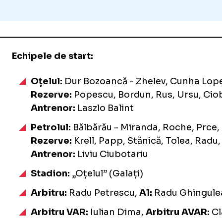
Echipele de start:
Oțelul:
Dur Bozoancă - Zhelev, Cunha Lopes,
Rezerve:
Popescu, Bordun, Rus, Ursu, Ciob
Antrenor:
Laszlo Balint
Petrolul:
Bălbărău - Miranda, Roche, Prce,
Rezerve:
Krell, Papp, Stănică, Tolea, Rad
Antrenor:
Liviu Ciubotariu
Stadion:
„Oțelul” (Galați)
Arbitru:
Radu Petrescu,
A1:
Radu Ghingule
Arbitru VAR:
Iulian Dima,
Arbitru AVAR:
Cl