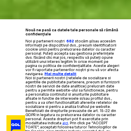
Nouă ne pasă ca datele tale personale să rămână
confidențiale
Noi și partenerii noștri
682
stocăm și/sau accesăm
informații pe dispozitivul dvs., precum identificatorii
cookie unici pentru prelucrarea datelor cu caracter
personal. Puteți accepta sau gestiona preferințele
dvs. făcând clic mai jos, respectiv vă puteți opune
utilizării unui interes legitim în orice moment pe
pagina cu politica de confidențialitate. Aceste alegeri
vor fi raportate partenerilor noștri și nu vă vor afecta
Galerie foto
(7 imagini)
navigarea.
Mai multe detalii
Noi si partenerii nostri (retelele de socializare si
agentiile de publicitate partenere, precum si furnizorii
nostri de servicii de date analitice) prelucram date
pentru a permite website-ului sa functioneze, pentru
a personaliza continutul si anunturile publicitare
afisate in functie de interesele si/sau profilul dvs.,
pentru a va oferi functionalitati aferente retelelor de
socializare si pentru a analiza traficul pe website.
Beneficiati de drepturile prevazute de art. 15-22 din
Metaloglobus - Universitatea Cluj
1-
GDPR in legatura cu prelucrarea datelor cu caracter
personal. Aceste drepturi pot fi exercitate prin
modalitatea indicata
aici
. Prin click pe “ACCEPT
TOATE”, acceptati folosirea tuturor Tehnologiilor de