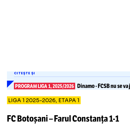
CITEȘTE ȘI
Dinamo
-
FCSB
nu se va 
PROGRAM LIGA 1, 2025/2026
LIGA 1 2025-2026, ETAPA 1
FC Botoșani – Farul Constanța
1-1