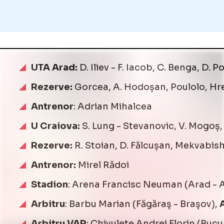
UTA Arad:
D. Iliev - F. Iacob, C. Benga, D.
Rezerve:
Gorcea, A. Hodoșan, Poulolo, Hre
Antrenor
: Adrian Mihalcea
U Craiova:
S. Lung - Stevanovic, V. Mogoș, 
Rezerve:
R. Stoian, D. Fălcușan, Mekvabishv
Antrenor:
Mirel Rădoi
Stadion
: Arena Francisc Neuman (Arad - 
Arbitru
: Barbu Marian (Făgăraş - Braşov),
Arbitru VAR
: Chivulete Andrei Florin (Bucu