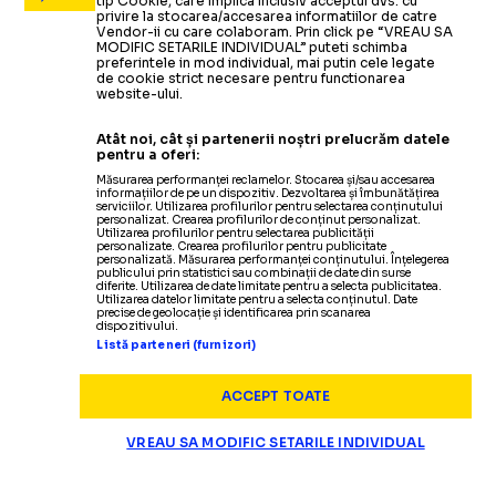
tip Cookie, care implica inclusiv acceptul dvs. cu
Au marcat:
Codrea (53-aug.) / Macalou 29,
privire la stocarea/accesarea informatiilor de catre
Vendor-ii cu care colaboram. Prin click pe “VREAU SA
MODIFIC SETARILE INDIVIDUAL” puteti schimba
preferintele in mod individual, mai putin cele legate
de cookie strict necesare pentru functionarea
Metaloglobus:
Gavrilaș - Kouadio, G. Dumit
website-ului.
Antrenor:
Mihai Teja
Atât noi, cât și partenerii noștri prelucrăm datele
pentru a oferi:
Rezerve:
Nedelcovici, Sabater Tous, Visic,
Măsurarea performanței reclamelor. Stocarea și/sau accesarea
informațiilor de pe un dispozitiv. Dezvoltarea și îmbunătățirea
serviciilor. Utilizarea profilurilor pentru selectarea conținutului
U Cluj:
Lefter - G. Simion, Artean, I. Crist
personalizat. Crearea profilurilor de conținut personalizat.
Utilizarea profilurilor pentru selectarea publicității
personalizate. Crearea profilurilor pentru publicitate
Antrenor:
Ioan Ovidiu Sabău
personalizată. Măsurarea performanței conținutului. Înțelegerea
publicului prin statistici sau combinații de date din surse
diferite. Utilizarea de date limitate pentru a selecta publicitatea.
Utilizarea datelor limitate pentru a selecta conținutul. Date
Rezerve:
Gertmonas, D. Moldovan, Chinteș
precise de geolocație și identificarea prin scanarea
dispozitivului.
Listă parteneri (furnizori)
Stadion
: Clinceni - Arena 1
ACCEPT TOATE
Arbitru
: Baban Vlad (Iaşi),
A1
: Vişan Floria
VREAU SA MODIFIC SETARILE INDIVIDUAL
Arbitru VAR
: Colţescu Sebastian (Bucureşt