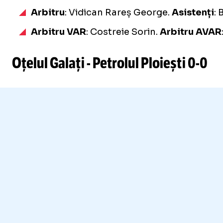
Arbitru
: Vidican Rareș George.
Asistenți
: 
Arbitru VAR
: Costreie Sorin.
Arbitru AVAR
Oțelul Galați - Petrolul Ploiești
0-0