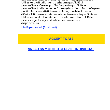
Utilizarea profilurilor pentru selectarea publicității
personalizate. Crearea profilurilor pentru publicitate
personalizată. Măsurarea performanței conținutului. Înțelegerea
publicului prin statistici sau combinații de date din surse
diferite. Utilizarea de date limitate pentru a selecta publicitatea.
Utilizarea datelor limitate pentru a selecta conținutul. Date
precise de geolocație și identificarea prin scanarea
dispozitivului.
Listă parteneri (furnizori)
ACCEPT TOATE
VREAU SA MODIFIC SETARILE INDIVIDUAL