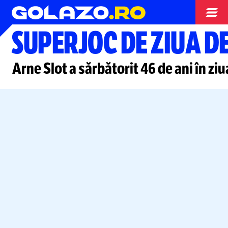
Liga Campionilor
SUPERJOC DE ZIUA D
Arne Slot a sărbătorit 46 de ani în zi