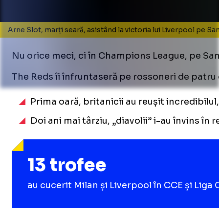
Arne Slot, marți seară, asistând la victoria lui Liverpool pe S
Nu orice meci, ci în Champions League, pe San S
The Reds îi înfruntaseră pe rossoneri de patru ori
Prima oară, britanicii au reușit incredibilul
Doi ani mai târziu, „diavolii” i-au învins în 
13 trofee
au cucerit Milan și Liverpool în CCE și Liga