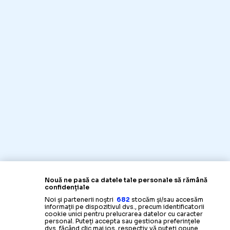
Nouă ne pasă ca datele tale personale să rămână
confidențiale
Noi și partenerii noștri
682
stocăm și/sau accesăm
informații pe dispozitivul dvs., precum identificatorii
cookie unici pentru prelucrarea datelor cu caracter
personal. Puteți accepta sau gestiona preferințele
dvs. făcând clic mai jos, respectiv vă puteți opune