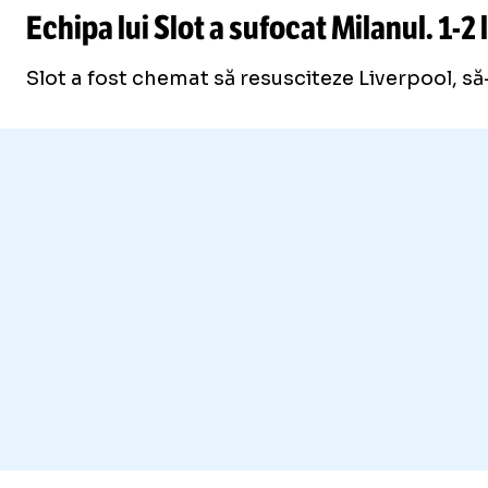
Echipa lui Slot a sufocat Milanul.
1-2
l
Slot a fost chemat să resusciteze Liverpool, să