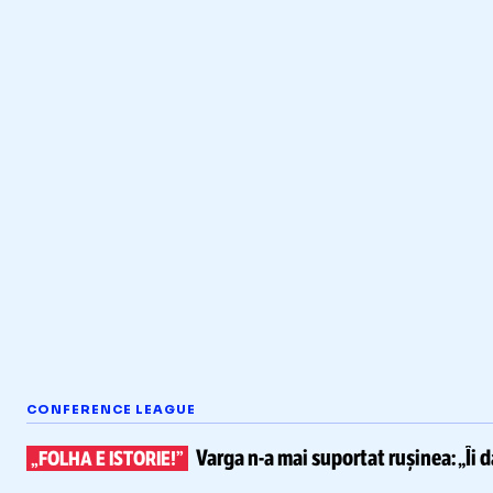
CONFERENCE LEAGUE
Varga
n-a
mai suportat rușinea:
„Îi 
„FOLHA E ISTORIE!”