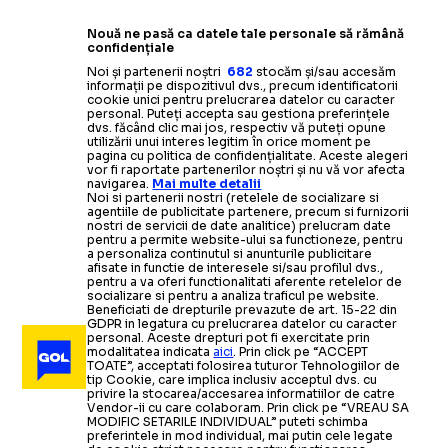
Nouă ne pasă ca datele tale personale să rămână
confidențiale
Noi și partenerii noștri
682
stocăm și/sau accesăm
informații pe dispozitivul dvs., precum identificatorii
cookie unici pentru prelucrarea datelor cu caracter
personal. Puteți accepta sau gestiona preferințele
dvs. făcând clic mai jos, respectiv vă puteți opune
utilizării unui interes legitim în orice moment pe
pagina cu politica de confidențialitate. Aceste alegeri
vor fi raportate partenerilor noștri și nu vă vor afecta
navigarea.
Mai multe detalii
Noi si partenerii nostri (retelele de socializare si
agentiile de publicitate partenere, precum si furnizorii
nostri de servicii de date analitice) prelucram date
pentru a permite website-ului sa functioneze, pentru
a personaliza continutul si anunturile publicitare
afisate in functie de interesele si/sau profilul dvs.,
pentru a va oferi functionalitati aferente retelelor de
socializare si pentru a analiza traficul pe website.
Beneficiati de drepturile prevazute de art. 15-22 din
GDPR in legatura cu prelucrarea datelor cu caracter
personal. Aceste drepturi pot fi exercitate prin
modalitatea indicata
aici
. Prin click pe “ACCEPT
TOATE”, acceptati folosirea tuturor Tehnologiilor de
tip Cookie, care implica inclusiv acceptul dvs. cu
privire la stocarea/accesarea informatiilor de catre
Vendor-ii cu care colaboram. Prin click pe “VREAU SA
MODIFIC SETARILE INDIVIDUAL” puteti schimba
preferintele in mod individual, mai putin cele legate