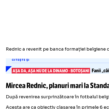
Rednic a revenit pe banca formației belgiene du
CITEȘTE ȘI
Fanii „câi
AȘA DA, AȘA NU DE LA DINAMO
-
BOTOȘANI
Mircea Rednic, planuri mari la Stand
După revenirea surprinzătoare în fotbalul belg
Acesta are ca obiectiv clasarea în primele 6 e