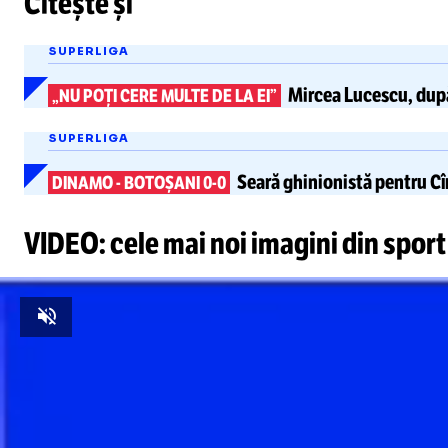
Citește și
SUPERLIGA
Mircea Lucescu, după 
„NU POȚI CERE MULTE DE LA EI”
SUPERLIGA
Seară ghinionistă pentru
Cî
DINAMO
-
BOTOȘANI 0-0
VIDEO: cele mai noi imagini din sport
Unmute