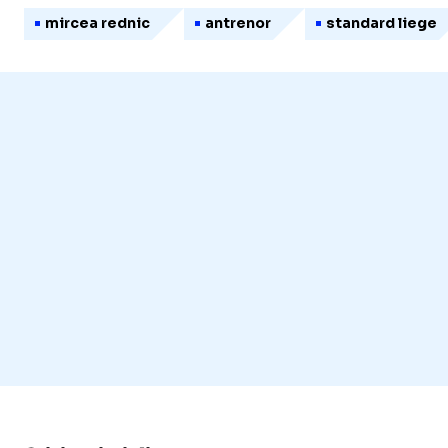
mircea rednic
antrenor
standard liege