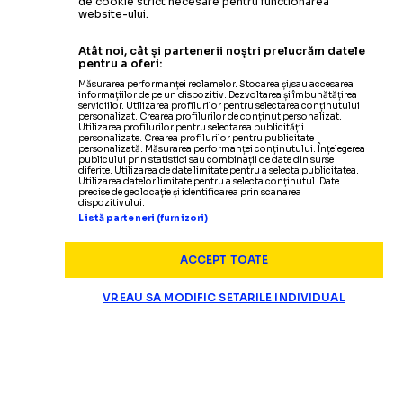
de cookie strict necesare pentru functionarea
website-ului.
Atât noi, cât și partenerii noștri prelucrăm datele
pentru a oferi:
Măsurarea performanței reclamelor. Stocarea și/sau accesarea
informațiilor de pe un dispozitiv. Dezvoltarea și îmbunătățirea
serviciilor. Utilizarea profilurilor pentru selectarea conținutului
personalizat. Crearea profilurilor de conținut personalizat.
Utilizarea profilurilor pentru selectarea publicității
personalizate. Crearea profilurilor pentru publicitate
personalizată. Măsurarea performanței conținutului. Înțelegerea
publicului prin statistici sau combinații de date din surse
diferite. Utilizarea de date limitate pentru a selecta publicitatea.
Utilizarea datelor limitate pentru a selecta conținutul. Date
precise de geolocație și identificarea prin scanarea
dispozitivului.
Listă parteneri (furnizori)
ACCEPT TOATE
VREAU SA MODIFIC SETARILE INDIVIDUAL