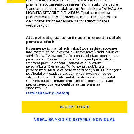
tip Cookie, care implica inclusiv acceptul dvs. cu
privire la stocarea/accesarea informatiilor de catre
Vendor-ii cu care colaboram. Prin click pe “VREAU SA
MODIFIC SETARILE INDIVIDUAL” puteti schimba
preferintele in mod individual, mai putin cele legate
de cookie strict necesare pentru functionarea
website-ului.
Atât noi, cât și partenerii noștri prelucrăm datele
pentru a oferi:
Măsurarea performanței reclamelor. Stocarea și/sau accesarea
informațiilor de pe un dispozitiv. Dezvoltarea și îmbunătățirea
serviciilor. Utilizarea profilurilor pentru selectarea conținutului
personalizat. Crearea profilurilor de conținut personalizat.
Utilizarea profilurilor pentru selectarea publicității
personalizate. Crearea profilurilor pentru publicitate
personalizată. Măsurarea performanței conținutului. Înțelegerea
publicului prin statistici sau combinații de date din surse
diferite. Utilizarea de date limitate pentru a selecta publicitatea.
Utilizarea datelor limitate pentru a selecta conținutul. Date
precise de geolocație și identificarea prin scanarea
dispozitivului.
Listă parteneri (furnizori)
ACCEPT TOATE
VREAU SA MODIFIC SETARILE INDIVIDUAL