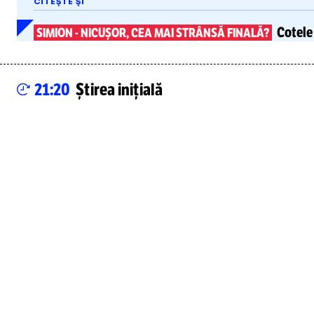
CITEȘTE ȘI
Cotele 
SIMION
-
NICUȘOR, CEA MAI STRÂNSĂ FINALĂ?
21:20
Știrea inițială