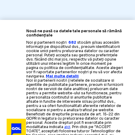
Nouă ne pasă ca datele tale personale să rămână
confidențiale
Noi și partenerii noștri
682
stocăm și/sau accesăm
informații pe dispozitivul dvs., precum identificatorii
cookie unici pentru prelucrarea datelor cu caracter
personal. Puteți accepta sau gestiona preferințele
dvs. făcând clic mai jos, respectiv vă puteți opune
utilizării unui interes legitim în orice moment pe
SUPERLIGA
pagina cu politica de confidențialitate. Aceste alegeri
vor fi raportate partenerilor noștri și nu vă vor afecta
Ultimul sezon ca patr
navigarea.
Mai multe detalii
VARGA
ȘI-A
PIERDUT RĂBDAREA!
Noi si partenerii nostri (retelele de socializare si
agentiile de publicitate partenere, precum si furnizorii
nostri de servicii de date analitice) prelucram date
pentru a permite website-ului sa functioneze, pentru
a personaliza continutul si anunturile publicitare
afisate in functie de interesele si/sau profilul dvs.,
pentru a va oferi functionalitati aferente retelelor de
socializare si pentru a analiza traficul pe website.
Beneficiati de drepturile prevazute de art. 15-22 din
GDPR in legatura cu prelucrarea datelor cu caracter
personal. Aceste drepturi pot fi exercitate prin
modalitatea indicata
aici
. Prin click pe “ACCEPT
TOATE”, acceptati folosirea tuturor Tehnologiilor de