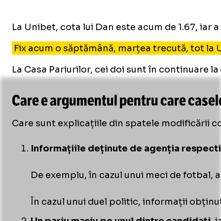
La Unibet, cota lui Dan este acum de 1.67, iar a 
Fix acum o săptămână, marțea trecută, tot la U
La Casa Pariurilor, cei doi sunt în continuare la 
Care e argumentul pentru care casele
Care sunt explicațiile din spatele modificării 
Informațiile deținute de agenția respect
De exemplu, în cazul unui meci de fotbal, a
În cazul unui duel politic, informații obți