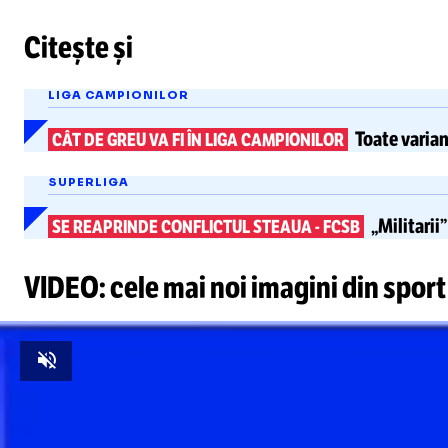
Citește și
LIGA CAMPIONILOR
Toate varian
CÂT DE GREU VA FI ÎN LIGA CAMPIONILOR
Foto
1
/
5
:
Nicușor Dan și George Simion FOTO Imago
SUPERLIGA
„Militarii
SE REAPRINDE CONFLICTUL STEAUA
-
FCSB
VIDEO: cele mai noi imagini din sport
Unmute