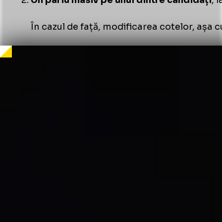
Un pariu masiv pe unul dintre candidați
, 
În cazul de față, modificarea cotelor, așa c