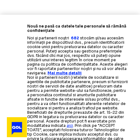
Nouă ne pasă ca datele tale personale să rămână
confidențiale
Noi și partenerii noștri
682
stocăm și/sau accesăm
informații pe dispozitivul dvs., precum identificatorii
cookie unici pentru prelucrarea datelor cu caracter
personal. Puteți accepta sau gestiona preferințele
dvs. făcând clic mai jos, respectiv vă puteți opune
utilizării unui interes legitim în orice moment pe
pagina cu politica de confidențialitate. Aceste alegeri
vor fi raportate partenerilor noștri și nu vă vor afecta
navigarea.
Mai multe detalii
Noi si partenerii nostri (retelele de socializare si
agentiile de publicitate partenere, precum si furnizorii
nostri de servicii de date analitice) prelucram date
pentru a permite website-ului sa functioneze, pentru
a personaliza continutul si anunturile publicitare
afisate in functie de interesele si/sau profilul dvs.,
pentru a va oferi functionalitati aferente retelelor de
socializare si pentru a analiza traficul pe website.
Beneficiati de drepturile prevazute de art. 15-22 din
GDPR in legatura cu prelucrarea datelor cu caracter
personal. Aceste drepturi pot fi exercitate prin
modalitatea indicata
aici
. Prin click pe “ACCEPT
TOATE”, acceptati folosirea tuturor Tehnologiilor de
tip Cookie, care implica inclusiv acceptul dvs. cu
privire la stocarea/accesarea informatiilor de catre