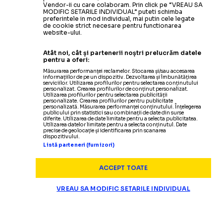
Vendor-ii cu care colaboram. Prin click pe “VREAU SA
MODIFIC SETARILE INDIVIDUAL” puteti schimba
preferintele in mod individual, mai putin cele legate
de cookie strict necesare pentru functionarea
website-ului.
Atât noi, cât și partenerii noștri prelucrăm datele
pentru a oferi:
Măsurarea performanței reclamelor. Stocarea și/sau accesarea
informațiilor de pe un dispozitiv. Dezvoltarea și îmbunătățirea
serviciilor. Utilizarea profilurilor pentru selectarea conținutului
personalizat. Crearea profilurilor de conținut personalizat.
Utilizarea profilurilor pentru selectarea publicității
personalizate. Crearea profilurilor pentru publicitate
personalizată. Măsurarea performanței conținutului. Înțelegerea
publicului prin statistici sau combinații de date din surse
diferite. Utilizarea de date limitate pentru a selecta publicitatea.
Utilizarea datelor limitate pentru a selecta conținutul. Date
SUPERLIGA
precise de geolocație și identificarea prin scanarea
dispozitivului.
Listă parteneri (furnizori)
Fetai nu e în lotul
d
CE SE ÎNTÂMPLĂ CU NOUL TRANSFER
ACCEPT TOATE
VREAU SA MODIFIC SETARILE INDIVIDUAL