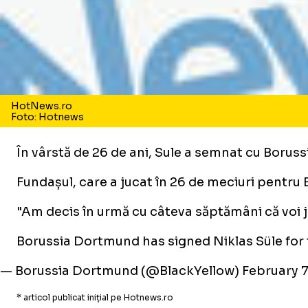
HotNews.ro
Foto: Hotnews
În vârstă de 26 de ani, Sule a semnat cu Boru
Fundașul, care a jucat în 26 de meciuri pentru 
"Am decis în urmă cu câteva săptămâni că voi j
Borussia Dortmund has signed Niklas Süle for
— Borussia Dortmund (@BlackYellow)
February 7
* articol publicat inițial pe Hotnews.ro