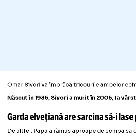
Omar Sivori va îmbrăca tricourile ambelor echip
Născut în 1935, Sivori a murit în 2005, la vâr
Garda elvețiană are sarcina
să-i
lase 
De altfel, Papa a rămas aproape de echipa sa de