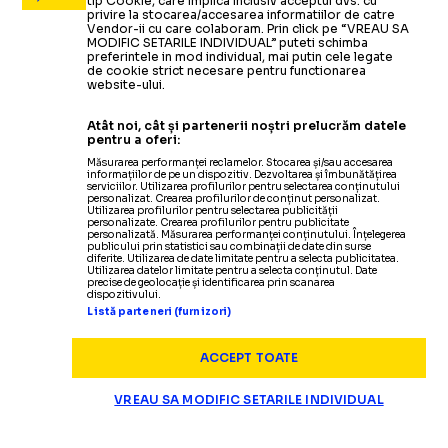
tip Cookie, care implica inclusiv acceptul dvs. cu
privire la stocarea/accesarea informatiilor de catre
Vendor-ii cu care colaboram. Prin click pe “VREAU SA
MODIFIC SETARILE INDIVIDUAL” puteti schimba
preferintele in mod individual, mai putin cele legate
de cookie strict necesare pentru functionarea
website-ului.
Atât noi, cât și partenerii noștri prelucrăm datele
pentru a oferi:
Măsurarea performanței reclamelor. Stocarea și/sau accesarea
informațiilor de pe un dispozitiv. Dezvoltarea și îmbunătățirea
serviciilor. Utilizarea profilurilor pentru selectarea conținutului
personalizat. Crearea profilurilor de conținut personalizat.
Utilizarea profilurilor pentru selectarea publicității
personalizate. Crearea profilurilor pentru publicitate
personalizată. Măsurarea performanței conținutului. Înțelegerea
publicului prin statistici sau combinații de date din surse
diferite. Utilizarea de date limitate pentru a selecta publicitatea.
Utilizarea datelor limitate pentru a selecta conținutul. Date
precise de geolocație și identificarea prin scanarea
dispozitivului.
Listă parteneri (furnizori)
ACCEPT TOATE
VREAU SA MODIFIC SETARILE INDIVIDUAL