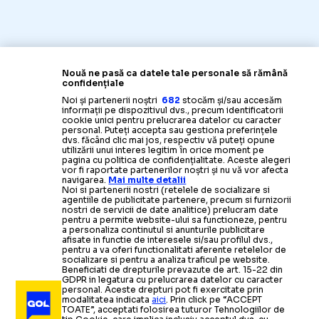
Nouă ne pasă ca datele tale personale să rămână
confidențiale
Noi și partenerii noștri
682
stocăm și/sau accesăm
informații pe dispozitivul dvs., precum identificatorii
cookie unici pentru prelucrarea datelor cu caracter
personal. Puteți accepta sau gestiona preferințele
dvs. făcând clic mai jos, respectiv vă puteți opune
utilizării unui interes legitim în orice moment pe
pagina cu politica de confidențialitate. Aceste alegeri
vor fi raportate partenerilor noștri și nu vă vor afecta
navigarea.
Mai multe detalii
Noi si partenerii nostri (retelele de socializare si
agentiile de publicitate partenere, precum si furnizorii
nostri de servicii de date analitice) prelucram date
pentru a permite website-ului sa functioneze, pentru
a personaliza continutul si anunturile publicitare
afisate in functie de interesele si/sau profilul dvs.,
pentru a va oferi functionalitati aferente retelelor de
socializare si pentru a analiza traficul pe website.
Beneficiati de drepturile prevazute de art. 15-22 din
GDPR in legatura cu prelucrarea datelor cu caracter
personal. Aceste drepturi pot fi exercitate prin
modalitatea indicata
aici
. Prin click pe “ACCEPT
TOATE”, acceptati folosirea tuturor Tehnologiilor de