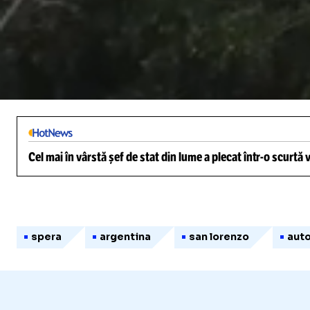
/
Unmute
Cel mai în vârstă șef de stat din lume a plecat într-o scurtă
spera
argentina
san lorenzo
auto