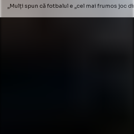
„Mulți spun că fotbalul e „cel mai frumos joc di