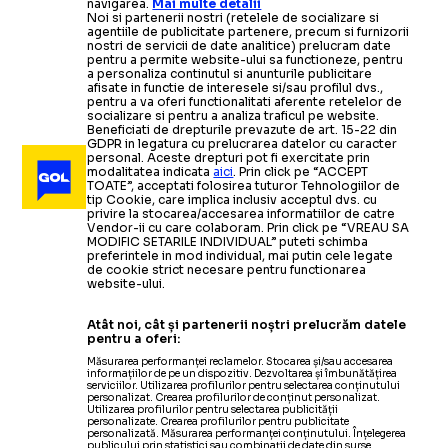
navigarea.
Mai multe detalii
Noi si partenerii nostri (retelele de socializare si
agentiile de publicitate partenere, precum si furnizorii
nostri de servicii de date analitice) prelucram date
pentru a permite website-ului sa functioneze, pentru
a personaliza continutul si anunturile publicitare
afisate in functie de interesele si/sau profilul dvs.,
pentru a va oferi functionalitati aferente retelelor de
socializare si pentru a analiza traficul pe website.
Beneficiati de drepturile prevazute de art. 15-22 din
GDPR in legatura cu prelucrarea datelor cu caracter
personal. Aceste drepturi pot fi exercitate prin
modalitatea indicata
aici
. Prin click pe “ACCEPT
TOATE”, acceptati folosirea tuturor Tehnologiilor de
tip Cookie, care implica inclusiv acceptul dvs. cu
privire la stocarea/accesarea informatiilor de catre
Vendor-ii cu care colaboram. Prin click pe “VREAU SA
MODIFIC SETARILE INDIVIDUAL” puteti schimba
preferintele in mod individual, mai putin cele legate
de cookie strict necesare pentru functionarea
website-ului.
Atât noi, cât și partenerii noștri prelucrăm datele
pentru a oferi:
Măsurarea performanței reclamelor. Stocarea și/sau accesarea
informațiilor de pe un dispozitiv. Dezvoltarea și îmbunătățirea
serviciilor. Utilizarea profilurilor pentru selectarea conținutului
personalizat. Crearea profilurilor de conținut personalizat.
Utilizarea profilurilor pentru selectarea publicității
personalizate. Crearea profilurilor pentru publicitate
personalizată. Măsurarea performanței conținutului. Înțelegerea
publicului prin statistici sau combinații de date din surse