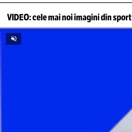
VIDEO: cele mai noi imagini din sport
Unmute