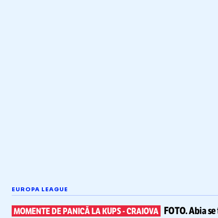
EUROPA LEAGUE
FOTO.
Abia se 
MOMENTE DE PANICĂ LA KUPS
-
CRAIOVA