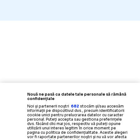
Nouă ne pasă ca datele tale personale să rămână
confidențiale
Noi și partenerii noștri
682
stocăm și/sau accesăm
informații pe dispozitivul dvs., precum identificatorii
cookie unici pentru prelucrarea datelor cu caracter
personal. Puteți accepta sau gestiona preferințele
dvs. făcând clic mai jos, respectiv vă puteți opune
utilizării unui interes legitim în orice moment pe
pagina cu politica de confidențialitate. Aceste alegeri
vor fi raportate partenerilor noștri și nu vă vor afecta