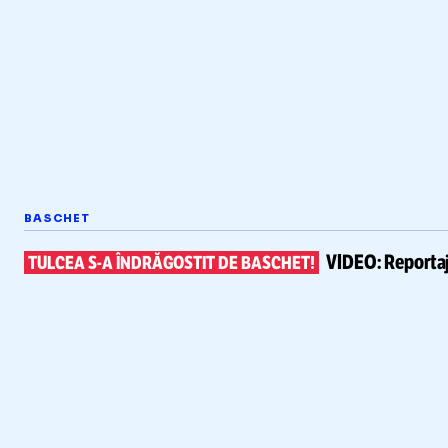
BASCHET
VIDEO:
Reportaj
TULCEA
S-A
ÎNDRĂGOSTIT DE BASCHET!