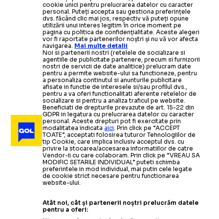
cookie unici pentru prelucrarea datelor cu caracter
personal. Puteți accepta sau gestiona preferințele
dvs. făcând clic mai jos, respectiv vă puteți opune
utilizării unui interes legitim în orice moment pe
pagina cu politica de confidențialitate. Aceste alegeri
vor fi raportate partenerilor noștri și nu vă vor afecta
navigarea.
Mai multe detalii
Noi si partenerii nostri (retelele de socializare si
agentiile de publicitate partenere, precum si furnizorii
nostri de servicii de date analitice) prelucram date
pentru a permite website-ului sa functioneze, pentru
a personaliza continutul si anunturile publicitare
afisate in functie de interesele si/sau profilul dvs.,
pentru a va oferi functionalitati aferente retelelor de
socializare si pentru a analiza traficul pe website.
Beneficiati de drepturile prevazute de art. 15-22 din
GDPR in legatura cu prelucrarea datelor cu caracter
personal. Aceste drepturi pot fi exercitate prin
modalitatea indicata
aici
. Prin click pe “ACCEPT
TOATE”, acceptati folosirea tuturor Tehnologiilor de
tip Cookie, care implica inclusiv acceptul dvs. cu
privire la stocarea/accesarea informatiilor de catre
Vendor-ii cu care colaboram. Prin click pe “VREAU SA
MODIFIC SETARILE INDIVIDUAL” puteti schimba
preferintele in mod individual, mai putin cele legate
de cookie strict necesare pentru functionarea
website-ului.
Atât noi, cât și partenerii noștri prelucrăm datele
pentru a oferi: