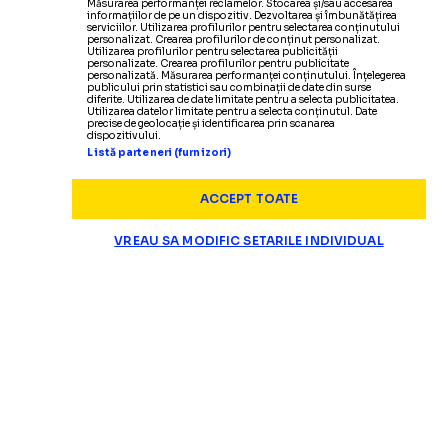
Măsurarea performanței reclamelor. Stocarea și/sau accesarea
informațiilor de pe un dispozitiv. Dezvoltarea și îmbunătățirea
serviciilor. Utilizarea profilurilor pentru selectarea conținutului
personalizat. Crearea profilurilor de conținut personalizat.
Utilizarea profilurilor pentru selectarea publicității
personalizate. Crearea profilurilor pentru publicitate
personalizată. Măsurarea performanței conținutului. Înțelegerea
publicului prin statistici sau combinații de date din surse
diferite. Utilizarea de date limitate pentru a selecta publicitatea.
Utilizarea datelor limitate pentru a selecta conținutul. Date
precise de geolocație și identificarea prin scanarea
dispozitivului.
CAMPIONATE
Listă parteneri (furnizori)
FOTO:
Stad
ARENĂ DIN UCRAINA, BOMBARDATĂ DE RUȘI!
ACCEPT TOATE
VREAU SA MODIFIC SETARILE INDIVIDUAL