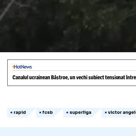
/
Unmute
Canalul ucrainean Bâstroe, un vechi subiect tensionat între
rapid
fcsb
superliga
victor ange