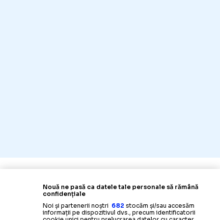
Nouă ne pasă ca datele tale personale să rămână
confidențiale
Noi și partenerii noștri
682
stocăm și/sau accesăm
informații pe dispozitivul dvs., precum identificatorii
cookie unici pentru prelucrarea datelor cu caracter