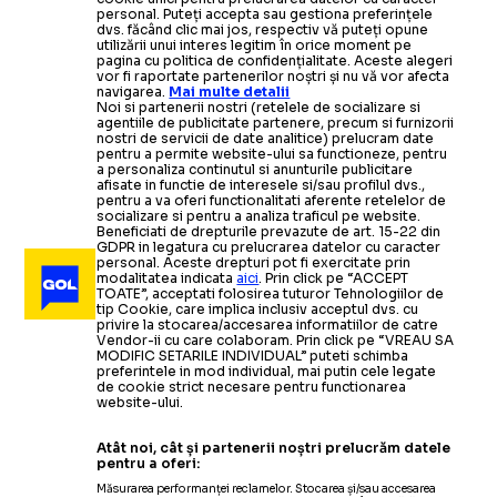
personal. Puteți accepta sau gestiona preferințele
dvs. făcând clic mai jos, respectiv vă puteți opune
utilizării unui interes legitim în orice moment pe
pagina cu politica de confidențialitate. Aceste alegeri
vor fi raportate partenerilor noștri și nu vă vor afecta
navigarea.
Mai multe detalii
Noi si partenerii nostri (retelele de socializare si
agentiile de publicitate partenere, precum si furnizorii
nostri de servicii de date analitice) prelucram date
pentru a permite website-ului sa functioneze, pentru
a personaliza continutul si anunturile publicitare
afisate in functie de interesele si/sau profilul dvs.,
pentru a va oferi functionalitati aferente retelelor de
socializare si pentru a analiza traficul pe website.
Beneficiati de drepturile prevazute de art. 15-22 din
GDPR in legatura cu prelucrarea datelor cu caracter
personal. Aceste drepturi pot fi exercitate prin
modalitatea indicata
aici
. Prin click pe “ACCEPT
TOATE”, acceptati folosirea tuturor Tehnologiilor de
tip Cookie, care implica inclusiv acceptul dvs. cu
privire la stocarea/accesarea informatiilor de catre
Vendor-ii cu care colaboram. Prin click pe “VREAU SA
MODIFIC SETARILE INDIVIDUAL” puteti schimba
preferintele in mod individual, mai putin cele legate
de cookie strict necesare pentru functionarea
website-ului.
Atât noi, cât și partenerii noștri prelucrăm datele
pentru a oferi:
Măsurarea performanței reclamelor. Stocarea și/sau accesarea