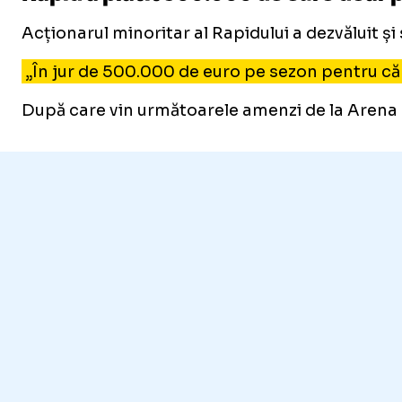
Acționarul minoritar al Rapidului a dezvăluit ș
„În jur de 500.000 de euro pe sezon pentru că 
După care vin următoarele amenzi de la Arena Naț