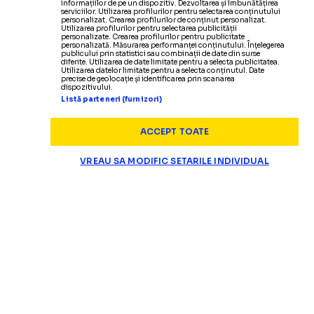
informațiilor de pe un dispozitiv. Dezvoltarea și îmbunătățirea
serviciilor. Utilizarea profilurilor pentru selectarea conținutului
personalizat. Crearea profilurilor de conținut personalizat.
Utilizarea profilurilor pentru selectarea publicității
personalizate. Crearea profilurilor pentru publicitate
personalizată. Măsurarea performanței conținutului. Înțelegerea
publicului prin statistici sau combinații de date din surse
diferite. Utilizarea de date limitate pentru a selecta publicitatea.
Utilizarea datelor limitate pentru a selecta conținutul. Date
precise de geolocație și identificarea prin scanarea
dispozitivului.
Listă parteneri (furnizori)
ACCEPT TOATE
VREAU SA MODIFIC SETARILE INDIVIDUAL