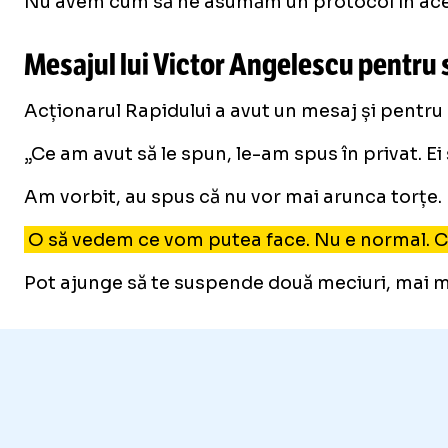
Nu avem cum să ne asumăm un protocol în aceste 
Mesajul lui Victor Angelescu pentru 
Acționarul Rapidului a avut un mesaj și pentru
„Ce am avut să le spun, le-am spus în privat. Ei
Am vorbit, au spus că nu vor mai arunca torțe. 
O să vedem ce vom putea face. Nu e normal. Cel 
Pot ajunge să te suspende două meciuri, mai mul