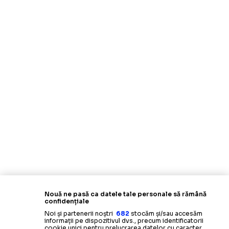
Nouă ne pasă ca datele tale personale să rămână
confidențiale
Noi și partenerii noștri
682
stocăm și/sau accesăm
informații pe dispozitivul dvs., precum identificatorii
cookie unici pentru prelucrarea datelor cu caracter