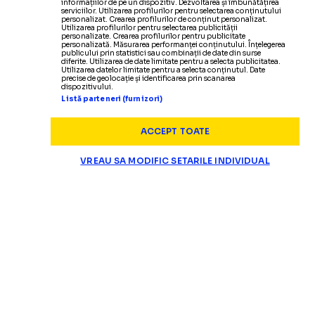
informațiilor de pe un dispozitiv. Dezvoltarea și îmbunătățirea
serviciilor. Utilizarea profilurilor pentru selectarea conținutului
personalizat. Crearea profilurilor de conținut personalizat.
Utilizarea profilurilor pentru selectarea publicității
personalizate. Crearea profilurilor pentru publicitate
personalizată. Măsurarea performanței conținutului. Înțelegerea
publicului prin statistici sau combinații de date din surse
diferite. Utilizarea de date limitate pentru a selecta publicitatea.
Utilizarea datelor limitate pentru a selecta conținutul. Date
precise de geolocație și identificarea prin scanarea
dispozitivului.
Listă parteneri (furnizori)
ACCEPT TOATE
VREAU SA MODIFIC SETARILE INDIVIDUAL