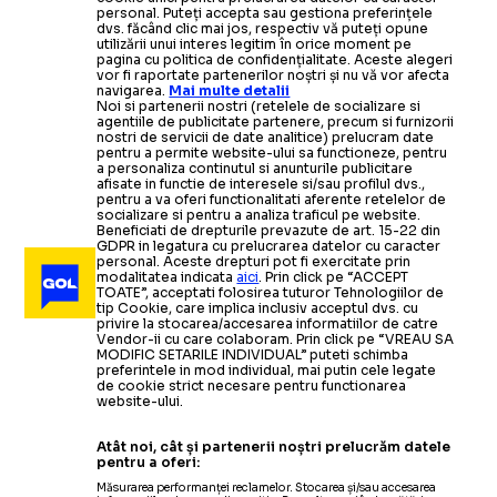
personal. Puteți accepta sau gestiona preferințele
dvs. făcând clic mai jos, respectiv vă puteți opune
utilizării unui interes legitim în orice moment pe
pagina cu politica de confidențialitate. Aceste alegeri
vor fi raportate partenerilor noștri și nu vă vor afecta
navigarea.
Mai multe detalii
Noi si partenerii nostri (retelele de socializare si
agentiile de publicitate partenere, precum si furnizorii
nostri de servicii de date analitice) prelucram date
pentru a permite website-ului sa functioneze, pentru
a personaliza continutul si anunturile publicitare
afisate in functie de interesele si/sau profilul dvs.,
pentru a va oferi functionalitati aferente retelelor de
socializare si pentru a analiza traficul pe website.
Beneficiati de drepturile prevazute de art. 15-22 din
GDPR in legatura cu prelucrarea datelor cu caracter
personal. Aceste drepturi pot fi exercitate prin
modalitatea indicata
aici
. Prin click pe “ACCEPT
TOATE”, acceptati folosirea tuturor Tehnologiilor de
tip Cookie, care implica inclusiv acceptul dvs. cu
privire la stocarea/accesarea informatiilor de catre
Vendor-ii cu care colaboram. Prin click pe “VREAU SA
MODIFIC SETARILE INDIVIDUAL” puteti schimba
preferintele in mod individual, mai putin cele legate
de cookie strict necesare pentru functionarea
website-ului.
Atât noi, cât și partenerii noștri prelucrăm datele
pentru a oferi:
Măsurarea performanței reclamelor. Stocarea și/sau accesarea