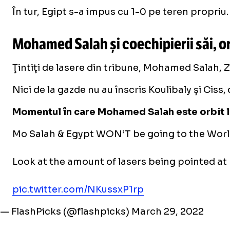
În tur, Egipt s-a impus cu 1-0 pe teren propriu.
Mohamed Salah și coechipierii săi, or
Ţintiţi de lasere din tribune, Mohamed Salah, Zi
Nici de la gazde nu au înscris Koulibaly şi Ciss
Momentul în care Mohamed Salah este orbit la 
Mo Salah & Egypt WON’T be going to the Worl
Look at the amount of lasers being pointed at
pic.twitter.com/NKussxP1rp
— FlashPicks (@flashpicks)
March 29, 2022