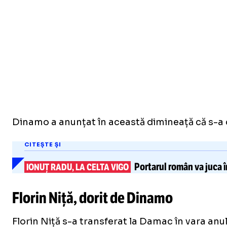
Dinamo a anunțat în această dimineață că s-a d
CITEȘTE ȘI
Portarul român
va juca î
IONUȚ RADU, LA CELTA VIGO
Florin Niță, dorit de Dinamo
Florin Niță s-a transferat la Damac în vara anulu