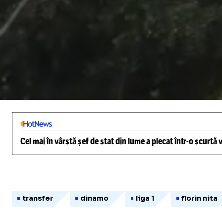
/
Unmute
Cel mai în vârstă șef de stat din lume a plecat într-o scurtă
transfer
dinamo
liga 1
florin nita