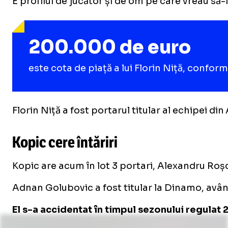
E profilul de jucător și de om pe care vreau să-l
200.000 de euro
este cota de piață a lui Florin Niță, confor
Florin Niță a fost portarul titular al echipei d
Kopic cere întăriri
Kopic are acum în lot 3 portari, Alexandru Roș
Adnan Golubovic a fost titular la Dinamo, având
El s-a accidentat în timpul sezonului regulat 