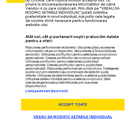
tip Cookie, care implica inclusiv acceptul dvs. cu
privire la stocarea/accesarea informatiilor de catre
Vendor-ii cu care colaboram. Prin click pe “VREAU SA
MODIFIC SETARILE INDIVIDUAL” puteti schimba
preferintele in mod individual, mai putin cele legate
de cookie strict necesare pentru functionarea
website-ului.
Atât noi, cât și partenerii noștri prelucrăm datele
pentru a oferi:
Măsurarea performanței reclamelor. Stocarea și/sau accesarea
informațiilor de pe un dispozitiv. Dezvoltarea și îmbunătățirea
serviciilor. Utilizarea profilurilor pentru selectarea conținutului
personalizat. Crearea profilurilor de conținut personalizat.
Utilizarea profilurilor pentru selectarea publicității
personalizate. Crearea profilurilor pentru publicitate
personalizată. Măsurarea performanței conținutului. Înțelegerea
publicului prin statistici sau combinații de date din surse
diferite. Utilizarea de date limitate pentru a selecta publicitatea.
Utilizarea datelor limitate pentru a selecta conținutul. Date
precise de geolocație și identificarea prin scanarea
dispozitivului.
Listă parteneri (furnizori)
ACCEPT TOATE
VREAU SA MODIFIC SETARILE INDIVIDUAL