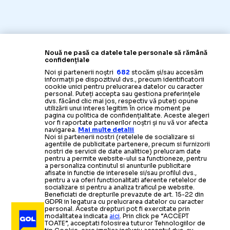
CAMPIONATE
Nouă ne pasă ca datele tale personale să rămână
confidențiale
Acuză că există
o conspirație împot
FIFA, MESAJ FURIOS
Noi și partenerii noștri
682
stocăm și/sau accesăm
informații pe dispozitivul dvs., precum identificatorii
cookie unici pentru prelucrarea datelor cu caracter
personal. Puteți accepta sau gestiona preferințele
dvs. făcând clic mai jos, respectiv vă puteți opune
utilizării unui interes legitim în orice moment pe
pagina cu politica de confidențialitate. Aceste alegeri
vor fi raportate partenerilor noștri și nu vă vor afecta
navigarea.
Mai multe detalii
Noi si partenerii nostri (retelele de socializare si
agentiile de publicitate partenere, precum si furnizorii
nostri de servicii de date analitice) prelucram date
pentru a permite website-ului sa functioneze, pentru
a personaliza continutul si anunturile publicitare
afisate in functie de interesele si/sau profilul dvs.,
pentru a va oferi functionalitati aferente retelelor de
socializare si pentru a analiza traficul pe website.
Beneficiati de drepturile prevazute de art. 15-22 din
GDPR in legatura cu prelucrarea datelor cu caracter
personal. Aceste drepturi pot fi exercitate prin
modalitatea indicata
aici
. Prin click pe “ACCEPT
TOATE”, acceptati folosirea tuturor Tehnologiilor de