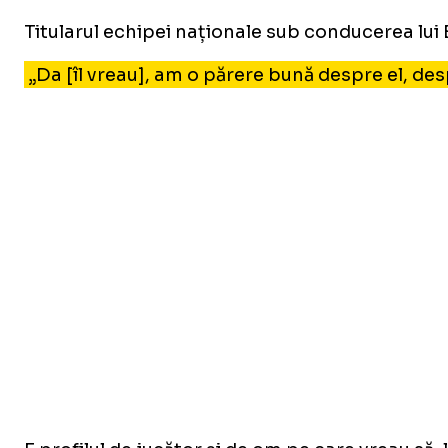
Titularul echipei naționale sub conducerea lui
„Da [îl vreau], am o părere bună despre el, desp