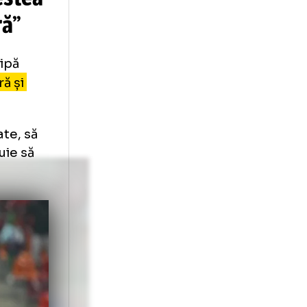
âsului
, după
ua
t: „Acestea
 carieră”
ost o echipă
în carieră și
ună.
 străinătate, să
ipă trebuie să