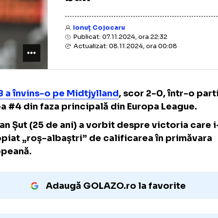
bun”
Ionuț Cojocaru
Publicat: 07.11.2024, ora 22:32
Actualizat: 08.11.2024, ora 00:08
FCSB a învins-o pe Midtjylland
, scor 2-0, în
etapa #4 din faza principală din Europa Lea
Adrian Șut (25 de ani) a vorbit despre victor
apropiat „roș-albaștri” de calificarea în p
europeană.