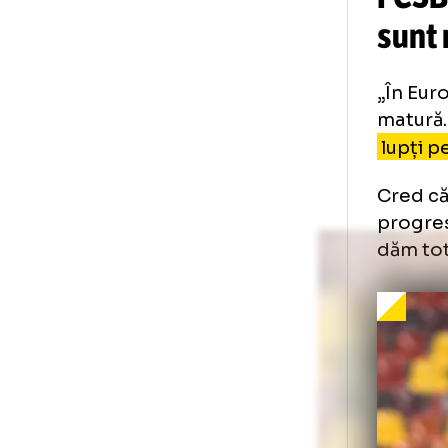
FC
su
„În
ma
lup
Cre
pro
dăm