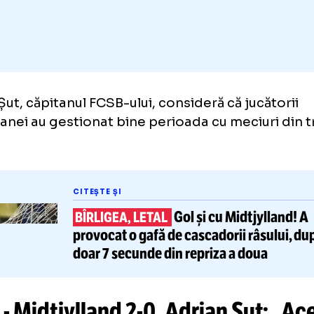
Adaugă GOLAZO.ro la favori
ian Șut, căpitanul FCSB-ului, consideră că ju
pioanei au gestionat bine perioada cu meciu
 zile.
CITEȘTE ȘI
Gol și cu Midt
BÎRLIGEA, LETAL