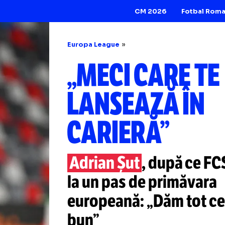
CM 2026
Europa League
„MECI CARE
LANSEAZĂ 
CARIERĂ”
Adrian Șut
, după
la un pas de prim
europeană: „Dăm 