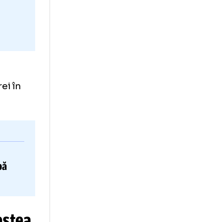
te
cătorii
ri din trei în
jylland! A