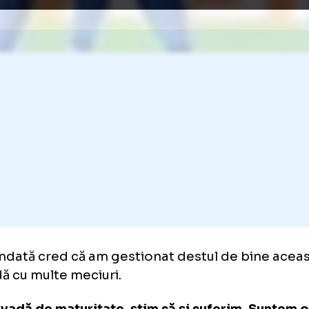
Galerie foto
+35 FOTO
to: GOLAZO