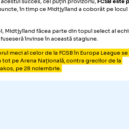
de meciurile cu danezii), am avut m
bune și s-a întâmplat să pierdem. Ș
dacă vom fi într-o zi bună, vom pute
Adrian Șut
SB, 99% în primăvara europea
urma acestui succes, cel puțin provizoriu,
FCS
cu 9 puncte, în timp ce Midtjylland a coborât 
cte.
altfel, Midtjylland făcea parte din topul sele