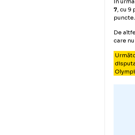
FC
În 
7
, 
pun
De 