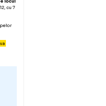
eciuri
tiam că,
a câștiga.
nă!
B este pe locul
pe locul 12, cu 7
ct al echipelor