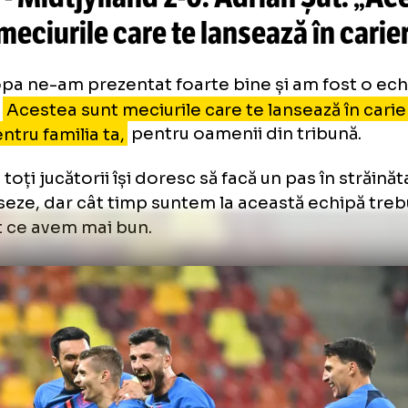
provocat o
gafă de cascadorii r
doar 7 secunde din repriza a do
SB - Midtjylland
2-0
. Adrian Şu
nt meciurile care te lansează în
 Europa ne-am prezentat foarte bine și am f
tură.
Acestea sunt meciurile care te lansează 
ți pentru familia ta,
pentru oamenii din trib
d că toți jucătorii își doresc să facă un pas în
greseze, dar cât timp suntem la această ech
 tot ce avem mai bun.