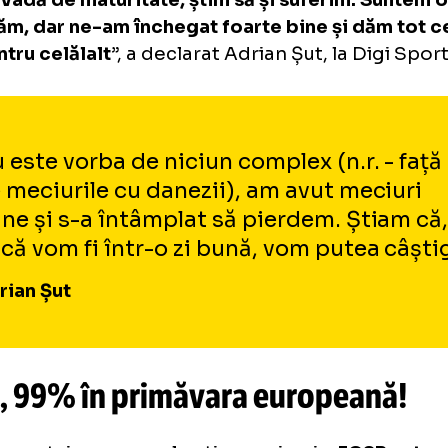
camdată cred că am gestionat destul de b
ioadă cu multe meciuri.
 dovadă de maturitate, știm să și suferim. 
atacăm, dar ne-am închegat foarte bine și 
l pentru celălalt
”, a declarat Adrian Șut, la D
Nu este vorba de niciun complex (n.r