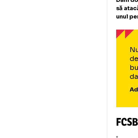
Deo
per
Dăm
să 
unu