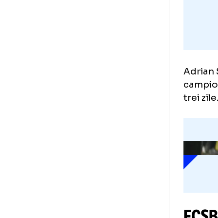
Adr
cam
trei