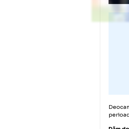
Foto
1
/
35
:
FCSB - Midtjylland, în Europa League / Fo