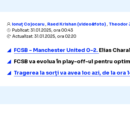
Ionuț Cojocaru
,
Raed Krishan (video&foto)
,
Theodor 
Publicat: 31.01.2025, ora 00:43
Actualizat: 31.01.2025, ora 02:20
FCSB - Manchester United 0-2.
Elias Chara
FCSB va evolua în play-off-ul pentru optimi
Tragerea la sorți va avea loc azi, de la or