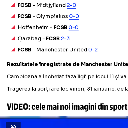
FCSB
- Midtjylland
2-0
FCSB
- Olympiakos
0-0
Hoffenheim -
FCSB
0-0
Qarabag -
FCSB
2-3
FCSB
- Manchester United
0-2
Rezultatele înregistrate de Manchester Unite
Campioana a încheiat faza ligii pe locul 11 și 
Tragerea la sorți are loc vineri, 31 ianuarie, de l
VIDEO: cele mai noi imagini din sport