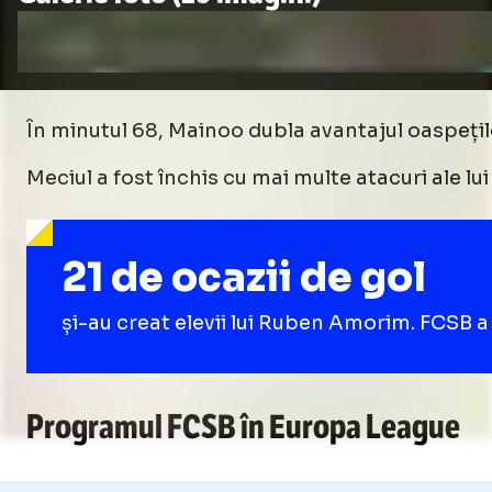
În minutul 68, Mainoo dubla avantajul oaspețilo
Meciul a fost închis cu mai multe atacuri ale lu
21 de ocazii de gol
și-au creat elevii lui Ruben Amorim. FCSB 
Programul FCSB în Europa League