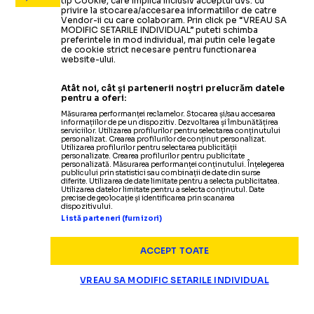
tip Cookie, care implica inclusiv acceptul dvs. cu
privire la stocarea/accesarea informatiilor de catre
Vendor-ii cu care colaboram. Prin click pe “VREAU SA
MODIFIC SETARILE INDIVIDUAL” puteti schimba
preferintele in mod individual, mai putin cele legate
de cookie strict necesare pentru functionarea
website-ului.
Atât noi, cât și partenerii noștri prelucrăm datele
pentru a oferi:
Măsurarea performanței reclamelor. Stocarea și/sau accesarea
informațiilor de pe un dispozitiv. Dezvoltarea și îmbunătățirea
serviciilor. Utilizarea profilurilor pentru selectarea conținutului
personalizat. Crearea profilurilor de conținut personalizat.
Utilizarea profilurilor pentru selectarea publicității
personalizate. Crearea profilurilor pentru publicitate
personalizată. Măsurarea performanței conținutului. Înțelegerea
publicului prin statistici sau combinații de date din surse
diferite. Utilizarea de date limitate pentru a selecta publicitatea.
Utilizarea datelor limitate pentru a selecta conținutul. Date
precise de geolocație și identificarea prin scanarea
dispozitivului.
Listă parteneri (furnizori)
ACCEPT TOATE
VREAU SA MODIFIC SETARILE INDIVIDUAL