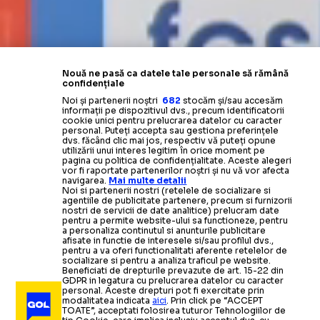
Nouă ne pasă ca datele tale personale să rămână
confidențiale
Noi și partenerii noștri
682
stocăm și/sau accesăm
informații pe dispozitivul dvs., precum identificatorii
cookie unici pentru prelucrarea datelor cu caracter
personal. Puteți accepta sau gestiona preferințele
dvs. făcând clic mai jos, respectiv vă puteți opune
utilizării unui interes legitim în orice moment pe
pagina cu politica de confidențialitate. Aceste alegeri
vor fi raportate partenerilor noștri și nu vă vor afecta
navigarea.
Mai multe detalii
Noi si partenerii nostri (retelele de socializare si
agentiile de publicitate partenere, precum si furnizorii
nostri de servicii de date analitice) prelucram date
pentru a permite website-ului sa functioneze, pentru
a personaliza continutul si anunturile publicitare
afisate in functie de interesele si/sau profilul dvs.,
pentru a va oferi functionalitati aferente retelelor de
socializare si pentru a analiza traficul pe website.
Beneficiati de drepturile prevazute de art. 15-22 din
GDPR in legatura cu prelucrarea datelor cu caracter
personal. Aceste drepturi pot fi exercitate prin
modalitatea indicata
aici
. Prin click pe “ACCEPT
TOATE”, acceptati folosirea tuturor Tehnologiilor de