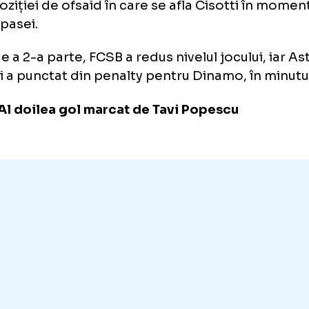
Galerie foto
+44 FOTO
locașul italian deschisese scorul printr-o ex
lângă Alexandru Roșca, însă golul său a fost 
za poziției de ofsaid în care se afla Cisotti
mirii pasei.
cea de a 2-a parte, FCSB a redus nivelul joculu
mani a punctat din penalty pentru Dinamo, î
EO. Al doilea gol marcat de Tavi Popescu