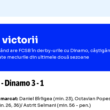
Loaded
:
63.07%
/
Unmute
Unmute