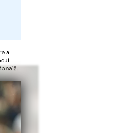
sotti, care a
t la mijlocul
Arena Națională.