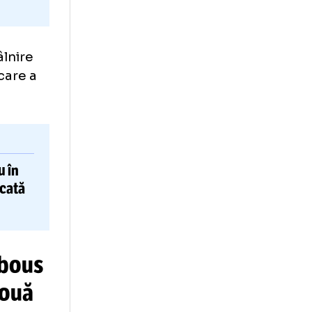
ncea întâlnire
iind cea care a
ul scenariu
în
ul + calificată