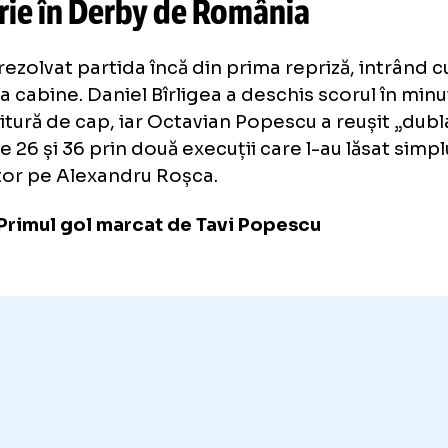
CSB - Dinamo
3-1
. Echipa lui C
 apropie și mai mult de titlu, d
ctorie în Derby de România
B a rezolvat partida încă din prima repriză, 
3-0 la cabine. Daniel Bîrligea a deschis scoru
o lovitură de cap, iar Octavian Popescu a reuș
utele 26 și 36 prin două execuții care l-au lă
ctator pe Alexandru Roșca.
EO. Primul gol marcat de Tavi Popescu
Loaded
:
55.02%
/
Unmute