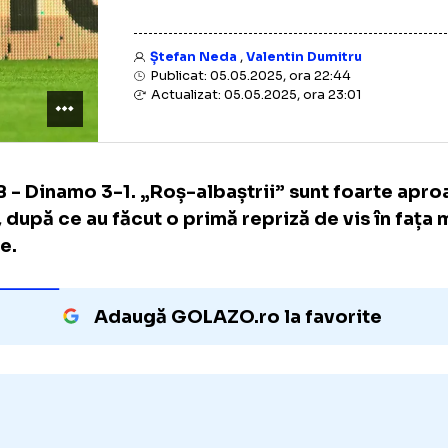
Ștefan Neda
,
Valentin Dumitru
Publicat: 05.05.2025, ora 22:44
Actualizat: 05.05.2025, ora 23:01
FCSB - Dinamo 3-1. „Roș-albaștrii” sunt fo
titlu, după ce au făcut o primă repriză de vis
rivale.
Adaugă GOLAZO.ro la favori