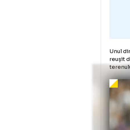
Unu
reu
ter