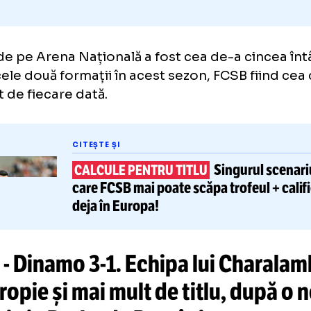
iul de pe Arena Națională a fost cea de-a ci
tre cele două formații în acest sezon, FCSB f
tigat de fiecare dată.
CITEȘTE ȘI
Singur
CALCULE PENTRU TITLU
care FCSB mai poate scăpa trofe
deja în Europa!