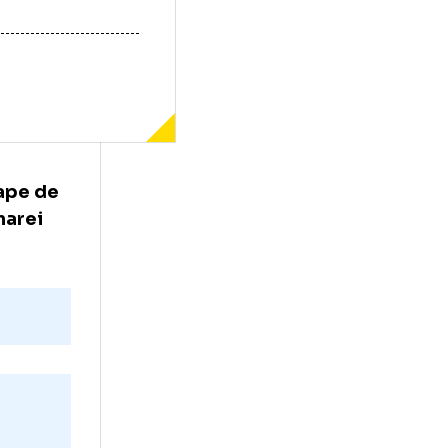
arte aproape de
 în fața marei
te