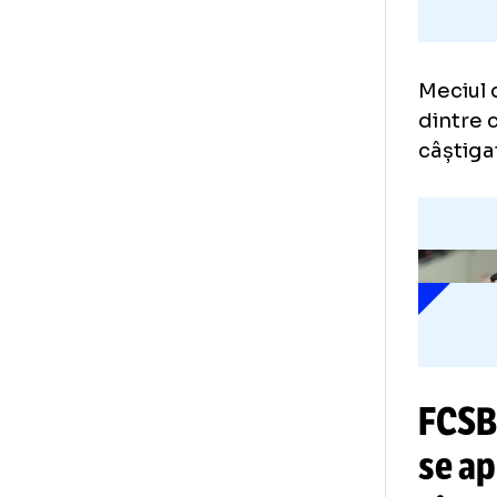
Mec
din
câș