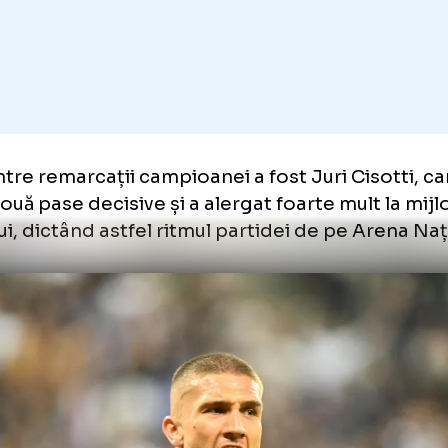
Unmute
l dintre remarcații campioanei a fost Juri Ci
șit două pase decisive și a alergat foarte mul
enului, dictând astfel ritmul partidei de pe 