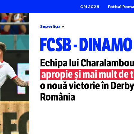
CM 2026
Superliga
FCSB
-
DINA
Echipa lui Char
apropie și mai mul
o nouă victorie î
România