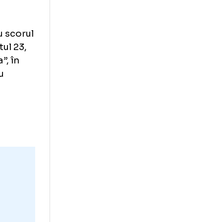
haralambous
upă o nouă
intrând cu scorul
l în minutul 23,
it „dubla”, în
sat simplu