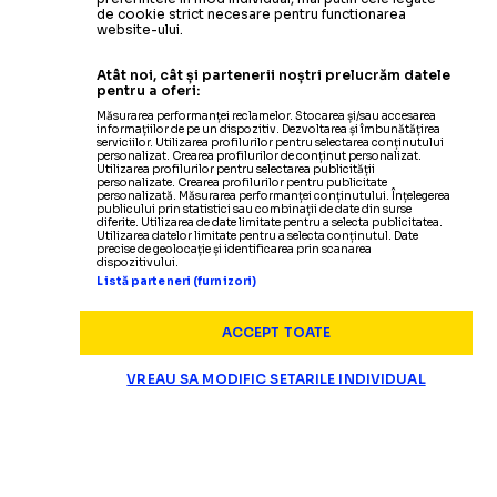
de cookie strict necesare pentru functionarea
website-ului.
Atât noi, cât și partenerii noștri prelucrăm datele
pentru a oferi:
Măsurarea performanței reclamelor. Stocarea și/sau accesarea
informațiilor de pe un dispozitiv. Dezvoltarea și îmbunătățirea
serviciilor. Utilizarea profilurilor pentru selectarea conținutului
personalizat. Crearea profilurilor de conținut personalizat.
Utilizarea profilurilor pentru selectarea publicității
personalizate. Crearea profilurilor pentru publicitate
personalizată. Măsurarea performanței conținutului. Înțelegerea
publicului prin statistici sau combinații de date din surse
diferite. Utilizarea de date limitate pentru a selecta publicitatea.
Utilizarea datelor limitate pentru a selecta conținutul. Date
precise de geolocație și identificarea prin scanarea
dispozitivului.
Listă parteneri (furnizori)
ACCEPT TOATE
VREAU SA MODIFIC SETARILE INDIVIDUAL