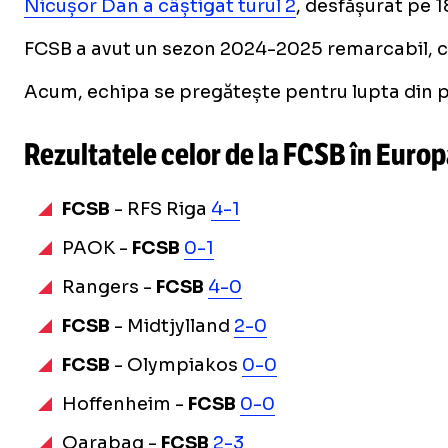
Nicușor Dan a câștigat turul 2
, desfășurat pe 1
FCSB a avut un sezon 2024-2025 remarcabil, câșt
Acum, echipa se pregătește pentru lupta din pr
Rezultatele celor de la FCSB în Eur
FCSB
- RFS Riga
4-1
PAOK -
FCSB
0-1
Rangers -
FCSB
4-0
FCSB
- Midtjylland
2-0
FCSB
- Olympiakos
0-0
Hoffenheim -
FCSB
0-0
Qarabag -
FCSB
2-3