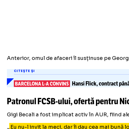
Anterior, omul de afaceri îl susținuse pe Geor
CITEȘTE ȘI
Hansi Flick,
contract până
BARCELONA
L-A
CONVINS
Patronul
FCSB-ului
, ofertă pentru Ni
Gigi Becali a fost implicat activ în AUR, fiind a
„
Eu nu-l invit la meci, dar îi dau cea mai bună l