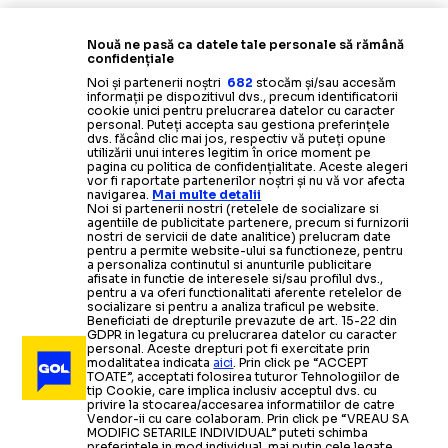
Nouă ne pasă ca datele tale personale să rămână
confidențiale
Noi și partenerii noștri
682
stocăm și/sau accesăm
informații pe dispozitivul dvs., precum identificatorii
cookie unici pentru prelucrarea datelor cu caracter
personal. Puteți accepta sau gestiona preferințele
dvs. făcând clic mai jos, respectiv vă puteți opune
utilizării unui interes legitim în orice moment pe
pagina cu politica de confidențialitate. Aceste alegeri
vor fi raportate partenerilor noștri și nu vă vor afecta
navigarea.
Mai multe detalii
Noi si partenerii nostri (retelele de socializare si
agentiile de publicitate partenere, precum si furnizorii
nostri de servicii de date analitice) prelucram date
pentru a permite website-ului sa functioneze, pentru
a personaliza continutul si anunturile publicitare
afisate in functie de interesele si/sau profilul dvs.,
pentru a va oferi functionalitati aferente retelelor de
socializare si pentru a analiza traficul pe website.
Beneficiati de drepturile prevazute de art. 15-22 din
GDPR in legatura cu prelucrarea datelor cu caracter
personal. Aceste drepturi pot fi exercitate prin
modalitatea indicata
aici
. Prin click pe “ACCEPT
TOATE”, acceptati folosirea tuturor Tehnologiilor de
tip Cookie, care implica inclusiv acceptul dvs. cu
privire la stocarea/accesarea informatiilor de catre
Vendor-ii cu care colaboram. Prin click pe “VREAU SA
MODIFIC SETARILE INDIVIDUAL” puteti schimba
preferintele in mod individual, mai putin cele legate