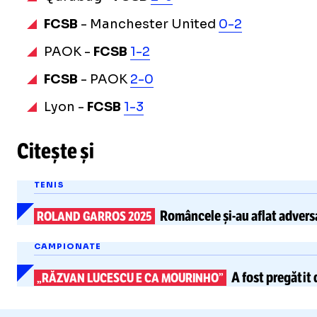
FCSB
- Manchester United
0-2
PAOK -
FCSB
1-2
FCSB
- PAOK
2-0
Lyon -
FCSB
1-3
Citește și
TENIS
Româncele
și-au
aflat
adversa
ROLAND GARROS 2025
CAMPIONATE
A fost pregătit 
„RĂZVAN LUCESCU E CA MOURINHO”