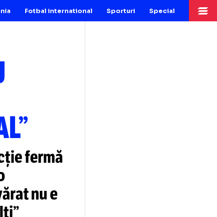
Fotbal Romania
Fotbal international
Sporturi
Sp
L NU
IONAL”
u,
reacție fermă
 Lautaro
er adevărat nu e