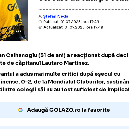
cel care dă vina pe
Ștefan Neda
Publicat: 01.07.2025, ora 17:49
Actualizat: 01.07.2025, ora 17:49
Hakan Calhanoglu (31 de ani) a reacționat d
făcute de căpitanul Lautaro Martinez.
Atacantul a adus mai multe critici după eșe
Fluminense, 0-2, de la Mondialul Cluburilor,
unii dintre colegii săi nu au fost suficient de