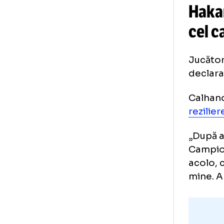
Ha
ce
Juc
dec
Ca
rez
„Du