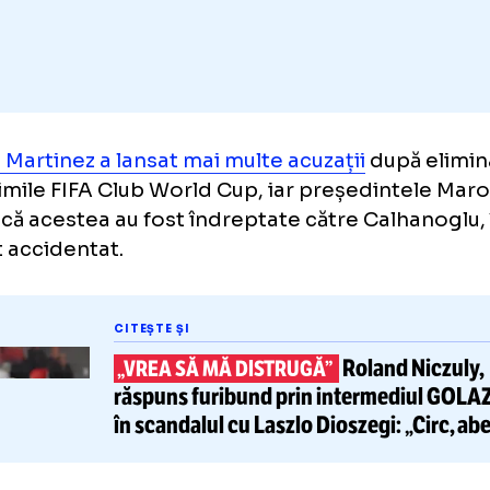
Adaugă GOLAZO.ro la favori
taro Martinez a lansat mai multe acuzații
dup
 optimile FIFA Club World Cup, iar președin
ține că acestea au fost îndreptate către Cal
zent accidentat.
CITEȘTE ȘI