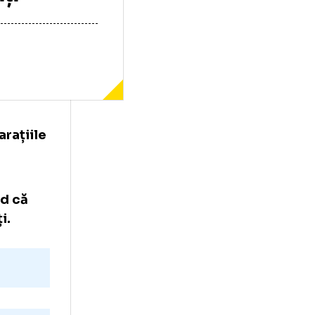
 ceilalți”
upă declarațiile
cul cu
 susținând că
 implicați.