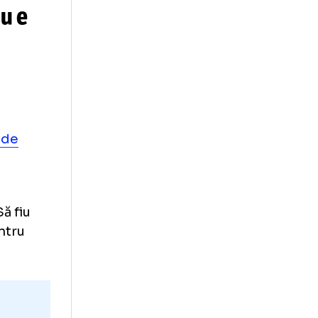
 Niczuly,
diul GOLAZO.ro,
„Circ, aberații!
ărat nu e
ansmis că
înțelegeri de
tasaray
.
a Ligii