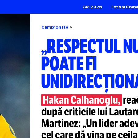
CM 2026
Campionate
„RESPECTU
POATE FI
UNIDIRECȚ
Hakan Calhanogl
după criticile lui
Martinez: „Un lid