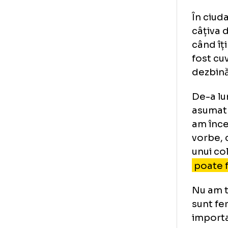
Din
Dia
put
Ier
fot
ech
În 
câț
cân
fos
dez
De-