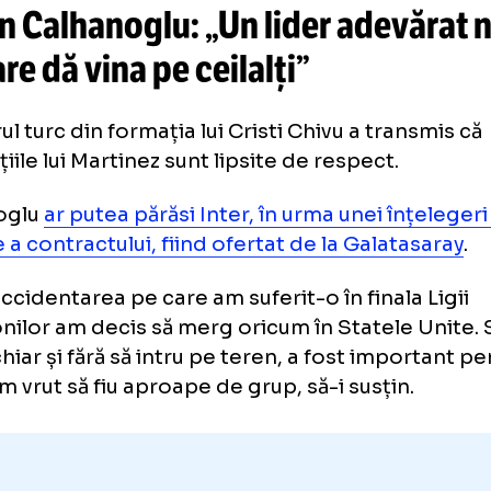
Roland
„VREA SĂ MĂ DISTRUGĂ”
răspuns furibund prin interme
în scandalul cu Laszlo Dioszegi: 
E un mincinos!”
kan Calhanoglu: „Un lider adev
l care dă vina pe ceilalți”
ătorul turc din formația lui Cristi Chivu a tr
larațiile lui Martinez sunt lipsite de respect.
lhanoglu
ar putea părăsi Inter, în urma unei 
iliere a contractului, fiind ofertat de la Gala
pă accidentarea pe care am suferit-o în final