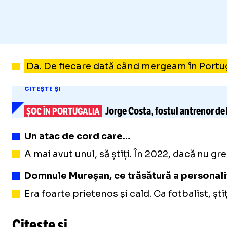
Da. De fiecare dată când mergeam în Portugal
CITEȘTE ȘI
Jorge Costa,
fostul antrenor de l
ȘOC ÎN PORTUGALIA
Un atac de cord care…
A mai avut unul, să știți. În 2022, dacă nu g
Domnule Mureșan, ce trăsătură a personalit
Era foarte prietenos și cald. Ca fotbalist, șt
Citește și