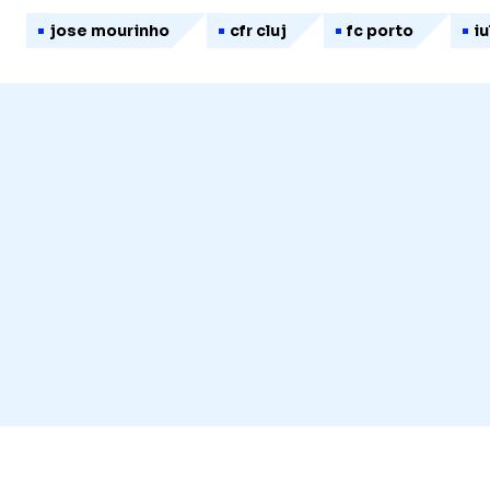
jose mourinho
cfr cluj
fc porto
i