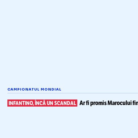
CAMPIONATUL MONDIAL
Ar fi promis Marocului
fi
INFANTINO, ÎNCĂ UN SCANDAL