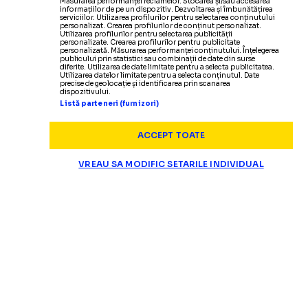
Măsurarea performanței reclamelor. Stocarea și/sau accesarea
informațiilor de pe un dispozitiv. Dezvoltarea și îmbunătățirea
serviciilor. Utilizarea profilurilor pentru selectarea conținutului
personalizat. Crearea profilurilor de conținut personalizat.
Utilizarea profilurilor pentru selectarea publicității
personalizate. Crearea profilurilor pentru publicitate
personalizată. Măsurarea performanței conținutului. Înțelegerea
publicului prin statistici sau combinații de date din surse
diferite. Utilizarea de date limitate pentru a selecta publicitatea.
Utilizarea datelor limitate pentru a selecta conținutul. Date
precise de geolocație și identificarea prin scanarea
dispozitivului.
Listă parteneri (furnizori)
ACCEPT TOATE
VREAU SA MODIFIC SETARILE INDIVIDUAL