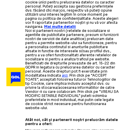
cookie unici pentru prelucrarea datelor cu caracter
personal. Puteți accepta sau gestiona preferințele
dvs. făcând clic mai jos, respectiv vă puteți opune
utilizării unui interes legitim în orice moment pe
pagina cu politica de confidențialitate. Aceste alegeri
vor fi raportate partenerilor noștri și nu vă vor afecta
navigarea.
Mai multe detalii
Noi si partenerii nostri (retelele de socializare si
agentiile de publicitate partenere, precum si furnizorii
nostri de servicii de date analitice) prelucram date
pentru a permite website-ului sa functioneze, pentru
a personaliza continutul si anunturile publicitare
afisate in functie de interesele si/sau profilul dvs.,
pentru a va oferi functionalitati aferente retelelor de
socializare si pentru a analiza traficul pe website.
Beneficiati de drepturile prevazute de art. 15-22 din
GDPR in legatura cu prelucrarea datelor cu caracter
personal. Aceste drepturi pot fi exercitate prin
modalitatea indicata
aici
. Prin click pe “ACCEPT
TOATE”, acceptati folosirea tuturor Tehnologiilor de
tip Cookie, care implica inclusiv acceptul dvs. cu
privire la stocarea/accesarea informatiilor de catre
Vendor-ii cu care colaboram. Prin click pe “VREAU SA
MODIFIC SETARILE INDIVIDUAL” puteti schimba
preferintele in mod individual, mai putin cele legate
de cookie strict necesare pentru functionarea
website-ului.
Atât noi, cât și partenerii noștri prelucrăm datele
pentru a oferi: