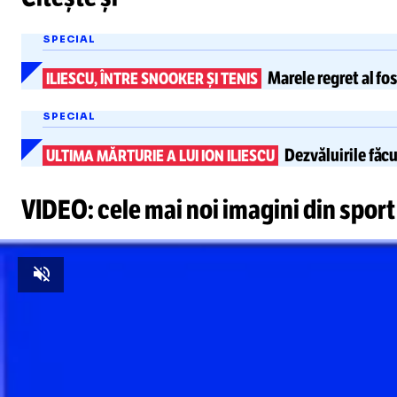
SPECIAL
Marele regret
al fo
ILIESCU, ÎNTRE SNOOKER ȘI TENIS
SPECIAL
Dezvăluirile făcu
ULTIMA MĂRTURIE A LUI ION ILIESCU
VIDEO: cele mai noi imagini din sport
Unmute