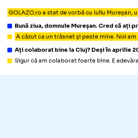
GOLAZO.ro a stat de vorbă cu Iuliu Mureșan, un
Bună ziua, domnule Mureșan. Cred că ați p
A căzut ca un trăsnet și peste mine. Noi am
Ați colaborat bine la Cluj? Deși în aprilie 
Sigur că am colaborat foarte bine. E adevăra