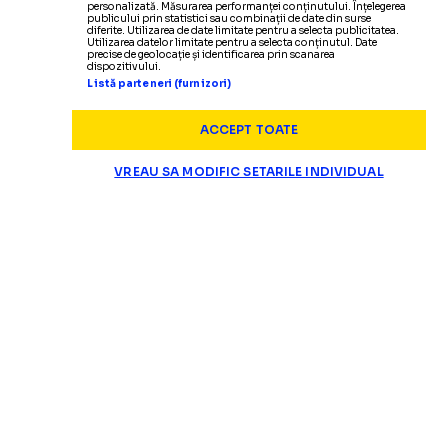
personalizată. Măsurarea performanței conținutului. Înțelegerea
publicului prin statistici sau combinații de date din surse
diferite. Utilizarea de date limitate pentru a selecta publicitatea.
Utilizarea datelor limitate pentru a selecta conținutul. Date
precise de geolocație și identificarea prin scanarea
dispozitivului.
Listă parteneri (furnizori)
ACCEPT TOATE
VREAU SA MODIFIC SETARILE INDIVIDUAL