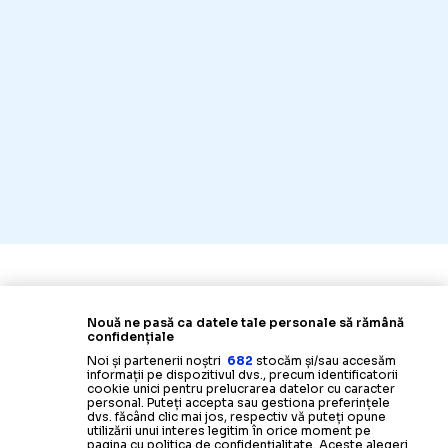
Nouă ne pasă ca datele tale personale să rămână
confidențiale
Noi și partenerii noștri
682
stocăm și/sau accesăm
informații pe dispozitivul dvs., precum identificatorii
cookie unici pentru prelucrarea datelor cu caracter
personal. Puteți accepta sau gestiona preferințele
dvs. făcând clic mai jos, respectiv vă puteți opune
utilizării unui interes legitim în orice moment pe
pagina cu politica de confidențialitate. Aceste alegeri