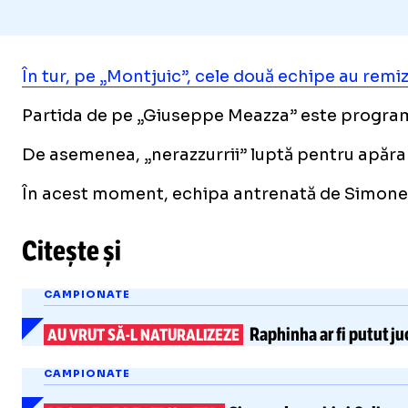
În tur, pe „Montjuic”, cele două echipe au remi
Partida de pe „Giuseppe Meazza” este programată
De asemenea, „nerazzurrii” luptă pentru apărare
În acest moment, echipa antrenată de Simone Inza
Citește și
CAMPIONATE
Raphinha
ar fi putut j
AU VRUT
SĂ-L
NATURALIZEZE
CAMPIONATE