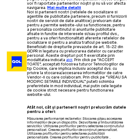
vor fi raportate partenerilor noștri și nu vă vor afecta
navigarea.
Mai multe detalii
Noi si partenerii nostri (retelele de socializare si
agentiile de publicitate partenere, precum si furnizorii
nostri de servicii de date analitice) prelucram date
pentru a permite website-ului sa functioneze, pentru
a personaliza continutul si anunturile publicitare
afisate in functie de interesele si/sau profilul dvs.,
pentru a va oferi functionalitati aferente retelelor de
socializare si pentru a analiza traficul pe website.
Beneficiati de drepturile prevazute de art. 15-22 din
GDPR in legatura cu prelucrarea datelor cu caracter
personal. Aceste drepturi pot fi exercitate prin
modalitatea indicata
aici
. Prin click pe “ACCEPT
TOATE”, acceptati folosirea tuturor Tehnologiilor de
tip Cookie, care implica inclusiv acceptul dvs. cu
privire la stocarea/accesarea informatiilor de catre
Vendor-ii cu care colaboram. Prin click pe “VREAU SA
MODIFIC SETARILE INDIVIDUAL” puteti schimba
preferintele in mod individual, mai putin cele legate
de cookie strict necesare pentru functionarea
website-ului.
Atât noi, cât și partenerii noștri prelucrăm datele
pentru a oferi:
Măsurarea performanței reclamelor. Stocarea și/sau accesarea
informațiilor de pe un dispozitiv. Dezvoltarea și îmbunătățirea
serviciilor. Utilizarea profilurilor pentru selectarea conținutului
personalizat. Crearea profilurilor de conținut personalizat.
Utilizarea profilurilor pentru selectarea publicității
personalizate. Crearea profilurilor pentru publicitate