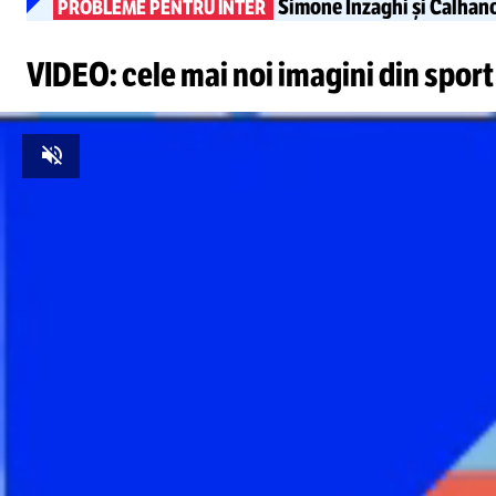
Simone Inzaghi și Calhan
PROBLEME PENTRU INTER
VIDEO: cele mai noi imagini din sport
Unmute