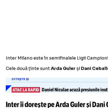
Inter Milano este în semifinalele Ligii Campionil
Cele două ținte sunt
Arda Guler
și
Dani Ceball
CITEȘTE ȘI
Daniel Niculae
acuză presiunile inuti
ATAC LA RAPID
I
nter îi dorește pe
Arda Guler
și Dani 