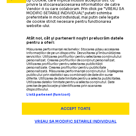
tip Cookie, care implica inclusiv acceptul dvs. cu
privire la stocarea/accesarea informatiilor de catre
Vendor-ii cu care colaboram. Prin click pe “VREAU SA
MODIFIC SETARILE INDIVIDUAL” puteti schimba
preferintele in mod individual, mai putin cele legate
de cookie strict necesare pentru functionarea
website-ului.
Atât noi, cât și partenerii noștri prelucrăm datele
pentru a oferi:
Măsurarea performanței reclamelor. Stocarea și/sau accesarea
informațiilor de pe un dispozitiv. Dezvoltarea și îmbunătățirea
serviciilor. Utilizarea profilurilor pentru selectarea conținutului
personalizat. Crearea profilurilor de conținut personalizat.
Utilizarea profilurilor pentru selectarea publicității
personalizate. Crearea profilurilor pentru publicitate
personalizată. Măsurarea performanței conținutului. Înțelegerea
publicului prin statistici sau combinații de date din surse
diferite. Utilizarea de date limitate pentru a selecta publicitatea.
Utilizarea datelor limitate pentru a selecta conținutul. Date
precise de geolocație și identificarea prin scanarea
dispozitivului.
Listă parteneri (furnizori)
ACCEPT TOATE
VREAU SA MODIFIC SETARILE INDIVIDUAL