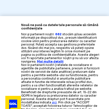
Nouă ne pasă ca datele tale personale să rămână
confidențiale
Noi și partenerii noștri
682
stocăm și/sau accesăm
informații pe dispozitivul dvs., precum identificatorii
cookie unici pentru prelucrarea datelor cu caracter
personal. Puteți accepta sau gestiona preferințele
dvs. făcând clic mai jos, respectiv vă puteți opune
utilizării unui interes legitim în orice moment pe
pagina cu politica de confidențialitate. Aceste alegeri
vor fi raportate partenerilor noștri și nu vă vor afecta
navigarea.
Mai multe detalii
Noi si partenerii nostri (retelele de socializare si
agentiile de publicitate partenere, precum si furnizorii
nostri de servicii de date analitice) prelucram date
pentru a permite website-ului sa functioneze, pentru
a personaliza continutul si anunturile publicitare
afisate in functie de interesele si/sau profilul dvs.,
pentru a va oferi functionalitati aferente retelelor de
socializare si pentru a analiza traficul pe website.
Beneficiati de drepturile prevazute de art. 15-22 din
GDPR in legatura cu prelucrarea datelor cu caracter
personal. Aceste drepturi pot fi exercitate prin
modalitatea indicata
aici
. Prin click pe “ACCEPT
TOATE”, acceptati folosirea tuturor Tehnologiilor de