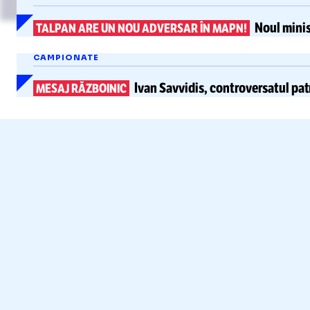
Noul minis
TALPAN ARE UN NOU ADVERSAR ÎN MAPN!
CAMPIONATE
Ivan Savvidis,
controversatul pat
MESAJ RĂZBOINIC