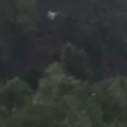
Foto
1
/
38
:
Prezentarea tricourilor de la Universitatea Craiova 