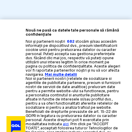
Nouă ne pasă ca datele tale personale să rămână
confidențiale
Noi și partenerii noștri
682
stocăm și/sau accesăm
informații pe dispozitivul dvs., precum identificatorii
cookie unici pentru prelucrarea datelor cu caracter
personal. Puteți accepta sau gestiona preferințele
dvs. făcând clic mai jos, respectiv vă puteți opune
utilizării unui interes legitim în orice moment pe
pagina cu politica de confidențialitate. Aceste alegeri
vor fi raportate partenerilor noștri și nu vă vor afecta
navigarea.
Mai multe detalii
Noi si partenerii nostri (retelele de socializare si
agentiile de publicitate partenere, precum si furnizorii
nostri de servicii de date analitice) prelucram date
pentru a permite website-ului sa functioneze, pentru
a personaliza continutul si anunturile publicitare
afisate in functie de interesele si/sau profilul dvs.,
pentru a va oferi functionalitati aferente retelelor de
socializare si pentru a analiza traficul pe website.
Beneficiati de drepturile prevazute de art. 15-22 din
GDPR in legatura cu prelucrarea datelor cu caracter
personal. Aceste drepturi pot fi exercitate prin
modalitatea indicata
aici
. Prin click pe “ACCEPT
TOATE”, acceptati folosirea tuturor Tehnologiilor de