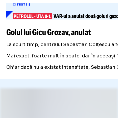
CITEȘTE ȘI
VAR-ul
a anulat
două goluri
gazd
PETROLUL
-
UTA 0-1
Golul lui Gicu Grozav, anulat
La scurt timp, centralul Sebastian Colțescu a fo
Mai exact, foarte mult în spate, dar în aceeași f
Chiar dacă nu a existat intensitate, Sebastian C