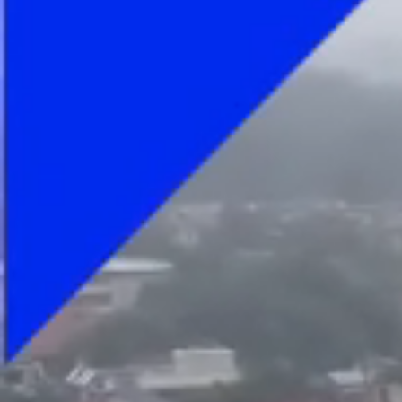
Foto
1
/
10
:
Petrolul - UTA, gol anulat / Foto: capturi Prima Spo