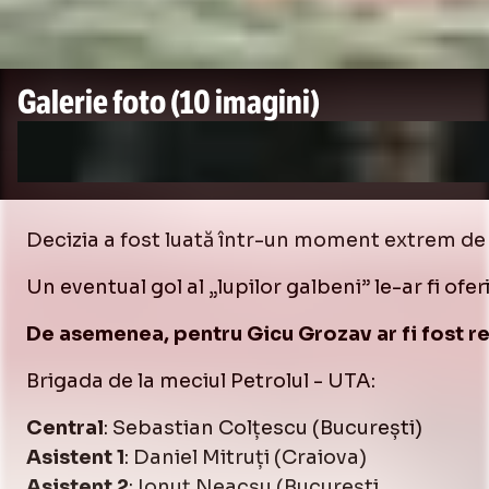
Galerie foto
(10 imagini)
Decizia a fost luată într-un moment extrem de 
Un eventual gol al „lupilor galbeni” le-ar fi ofer
De asemenea, pentru Gicu Grozav ar fi fost reuș
Brigada de la meciul Petrolul - UTA:
Central
: Sebastian Colțescu (București)
Asistent 1
: Daniel Mitruți (Craiova)
Asistent 2
: Ionuț Neacșu (București