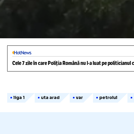
/
Unmute
Cele 7 zile în care Poliția Română nu l-a luat pe politicianu
liga 1
uta arad
var
petrolul