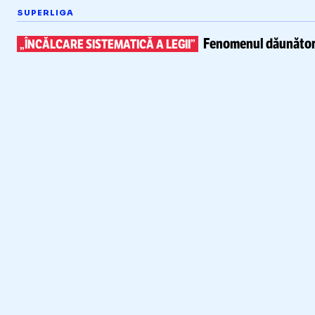
SUPERLIGA
Fenomenul dăunător 
„ÎNCĂLCARE SISTEMATICĂ A LEGII”