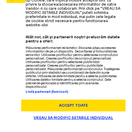
tip Cookie, care implica inclusiv acceptul dvs. cu
privire la stocarea/accesarea informatiilor de catre
Vendor-ii cu care colaboram. Prin click pe “VREAU SA
MODIFIC SETARILE INDIVIDUAL” puteti schimba
preferintele in mod individual, mai putin cele legate
de cookie strict necesare pentru functionarea
website-ului.
Atât noi, cât și partenerii noștri prelucrăm datele
pentru a oferi:
Măsurarea performanței reclamelor. Stocarea și/sau accesarea
informațiilor de pe un dispozitiv. Dezvoltarea și îmbunătățirea
serviciilor. Utilizarea profilurilor pentru selectarea conținutului
personalizat. Crearea profilurilor de conținut personalizat.
Utilizarea profilurilor pentru selectarea publicității
personalizate. Crearea profilurilor pentru publicitate
personalizată. Măsurarea performanței conținutului. Înțelegerea
publicului prin statistici sau combinații de date din surse
diferite. Utilizarea de date limitate pentru a selecta publicitatea.
Utilizarea datelor limitate pentru a selecta conținutul. Date
precise de geolocație și identificarea prin scanarea
dispozitivului.
Listă parteneri (furnizori)
ACCEPT TOATE
VREAU SA MODIFIC SETARILE INDIVIDUAL