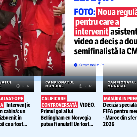
DE CE
S
IMPLIC
LA
ARGEN
ELVEȚI
FOTO:
Nou
pentru care
intervenit
video a dec
semifinalis