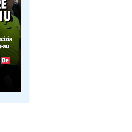
19.07
BIZARE
UL LUI U
ul luase decizia
i jucătorii
s-au
a profitat
U a marcat.
De
a
putut