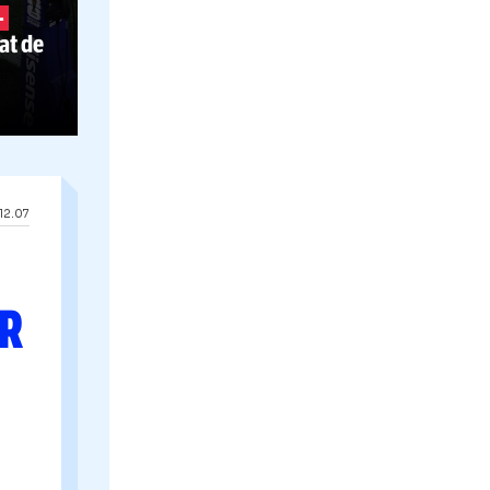
N-AR
FI
ENI VAR
care fazele
Anglia
-
Argentina
-
fi beneficiat de
deo
DIAL
12.07