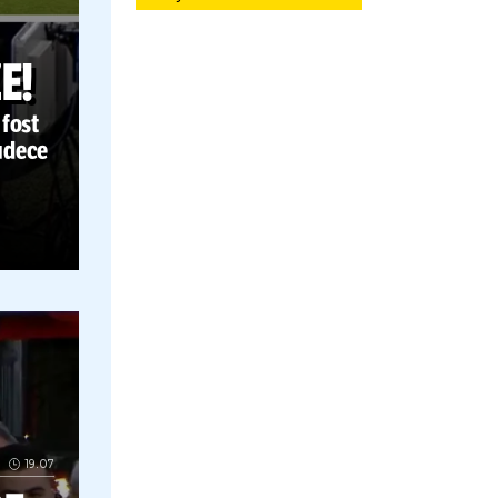
PENALTY
AȚIA
Kyros Vassaras
fcsb
MAI
E FAZE!
, Kovacs a fost
nitor să judece
 ce
s-a
est lucru
Gest violent la Farul - Corvinul FOTO: E