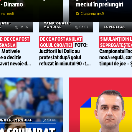
REACȚI
DUPĂ
AMPIONATUL MONDIAL
07.07
PORTU
GOL ANULAT
CROAȚ
CA ÎN
SUPERLIGA
Forul interna
comunicat of
Faza din meciul
Argentina
-
cum a fost d
Egipt
a amintit de
derby-ul
golului care 
Rapid
-
Dinamo
meciul în pre
Citește mai mult
Citește mai mult
AMPIONATUL
CAMPIONATUL
ONDIAL
03.07
MONDIAL
03.07
S
EXPLICAȚIE