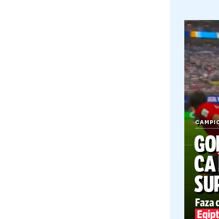
C
M
VAR
ARG
cruc
elve
lacr
elim
echi
Mes