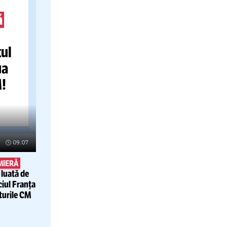
-A
AT VAR
TINA
-
A
a regulă
 a
asistentul
is a doua
tă la CM!