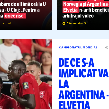
CÂND
UPA ROMANIEI
12.07
PUTUT
PROBLEME LA
INTERV
SUPERCUPA
ROMÂNIEI
Condițiile în 
cruciale din
chimbare de ultimă oră la U
Norvegia și 
Craiova
-
U Cluj: „Pentru a
Elveția
n-ar
elimina
orice risc”
arbitrajul vi
Citește mai mult
Citește mai mult
CAMPIONATUL MON