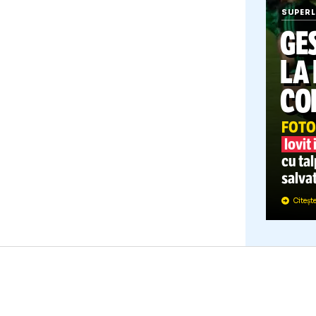
S
c
s