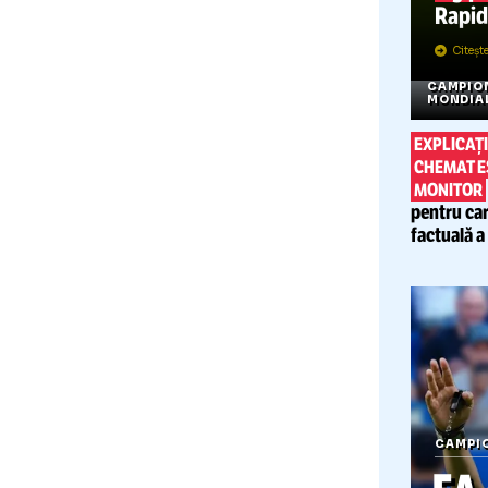
C
C
M