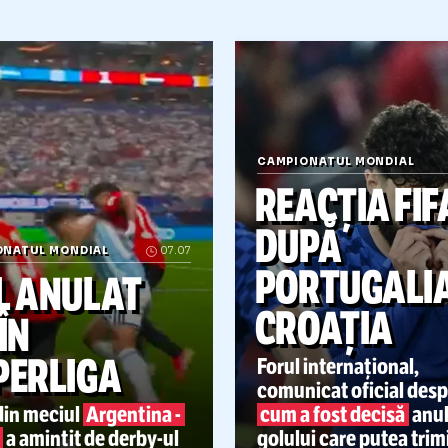
Citește mai mult
AMPIONATUL
CAMPIONATUL
C
ONDIAL
12.07
MONDIAL
12.07
M
VAR-ul a s
-UL
A
SALVAT-O
PE
CALIFICARE
MĂS
Intervenție
VIDEO.
Deci
ENTINA
CONTROVERSATĂ
ială din cabină:
un
Primul gol al lui
FIFA
țian a izbucnit în
Bellingham cu Norvegia
-
Ma
imi
după ce a fost
putea fi anulat!
Un fost
202
inat tocmai când
arbitru a analizat faza:
pa lui îi domina pe
„VAR trebuia să
si & comp
intervină!” + reacția FIFA
CAMPIONATUL M