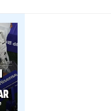
Probleme la Supercupa României Schimba
ONDIAL
12.07