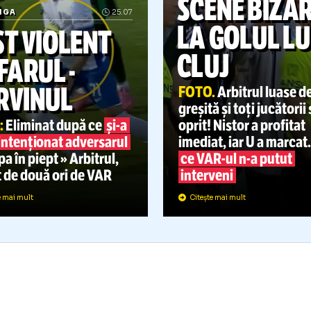
SUPERLIGA
SCENE 
UPERLIGA
25.07
LA GOL
GEST VIOLENT
CLUJ
LA FARUL
-
CORVINUL
FOTO.
Arbitr
greșită și toț
FOTO:
Eliminat după ce
și-a
oprit! Nistor 
lovit intenționat adversarul
imediat, iar 
u talpa în piept » Arbitrul,
ce
VAR-ul
n-
alvat de două ori de VAR
interveni
Citește mai mult
Citește mai mult