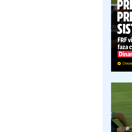
S
F
f