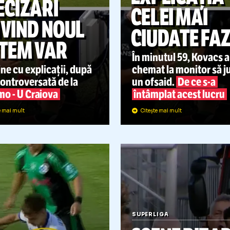
EXPLIC
UPERLIGA
26.07
PRECIZĂRI
CELEI 
PRIVIND NOUL
CIUDAT
SISTEM VAR
În minutul 59
RF vine cu explicații, după
chemat la mo
aza controversată de la
un ofsaid.
De
Dinamo
-
U Craiova
întâmplat ac
Citește mai mult
Citește mai mult