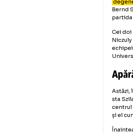
Ni
Po
avu
deg
Ber
par
Cei
Nic
ech
Uni
Ap