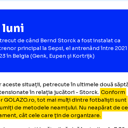
9 luni
au trecut de când Bernd Storck a fost insta
antrenor principal la Sepsi, el antrenând în
2023 în Belgia (Genk, Eupen și Kortrijk)