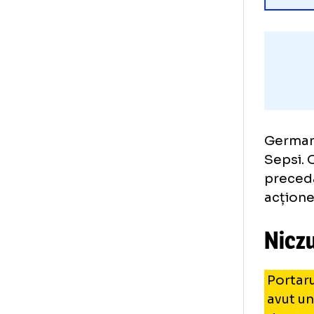
Ger
Sep
pre
acț