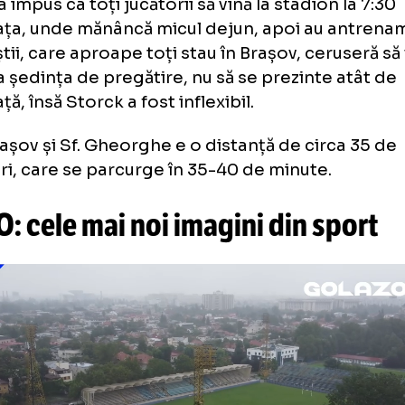
doar aceste situații, petrecute în ultimele 
fost tensionate în relația jucători - Storck.
C
rselor GOLAZO.ro, tot mai mulți dintre fotbal
mulțumiți de metodele neamțului. Nu neapăr
trenament, cât cele care țin de organizare.
rck a impus ca toți jucătorii să vină la stadio
ineața, unde mănâncă micul dejun, apoi au
baliștii, care aproape toți stau în Brașov, ce
ect la ședința de pregătire, nu să se prezinte
ineață, însă Storck a fost inflexibil.
re Brașov și Sf. Gheorghe e o distanță de cir