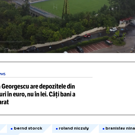
ometri, care se parcurge în 35-40 de minute.
DEO: cele mai noi imagini din s
Unmute