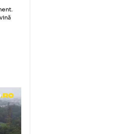
două săptămâni,
onform
iști sunt
at de cele de
n la 7:30
 antrenament.
ruseră să vină
 atât de
ca 35 de