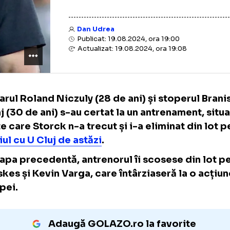
Dan Udrea
Publicat: 19.08.2024, ora 19:00
Actualizat: 19.08.2024, ora 19:08
Portarul Roland Niczuly (28 de ani) și stope
Ninaj (30 de ani) s-au certat la un antrename
peste care Storck n-a trecut și i-a eliminat 
meciul cu U Cluj de astăzi
.
În etapa precedentă, antrenorul îi scosese d
Kecskes și Kevin Varga, care întârziaseră la
echipei.