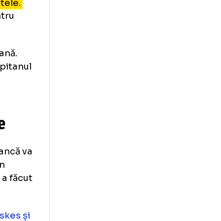
i Sepsi
islav Ninaj au
crurile au
mat spiritele.
ândoi pentru
a covăsneană.
ar e și căpitanul
cută cu
 Gyenge