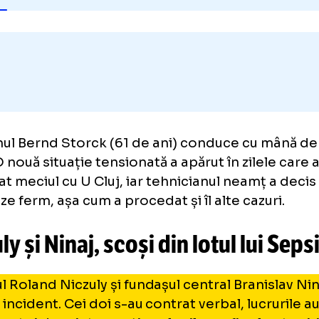
Adaugă GOLAZO.ro la favori
manul Bernd Storck (61 de ani) conduce cu 
si. O nouă situație tensionată a apărut în zil
cedat meciul cu U Cluj, iar tehnicianul neamț
ioneze ferm, așa cum a procedat și îl alte caz