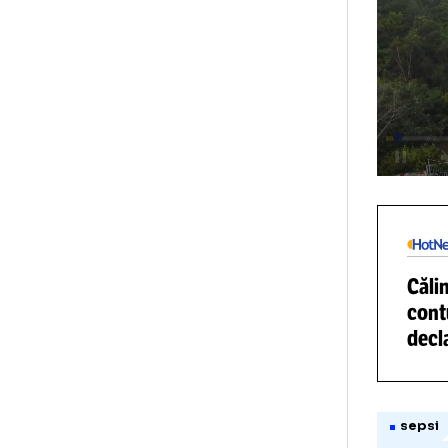
kil
VI