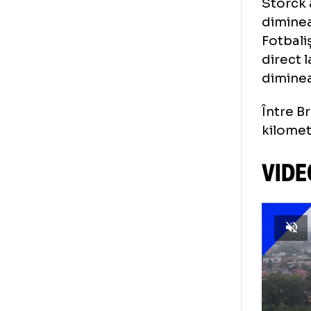
Nu 
au 
su
ne
an
Sto
dim
Fot
dir
dim
Înt