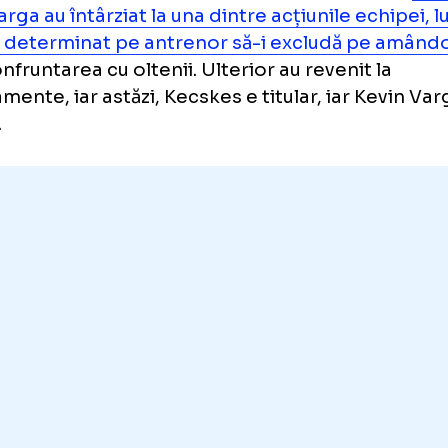
ăzi, în poartă va fi Dinu Moldovan (34 de ani)
 Szilard Gyenge (23 de ani). În schimb, locul l
trul defensivei va fi luat de Kecskes. Acesta
el cunoștință cu disciplina impusă de Storck.
intea meciului din etapa precedentă, cu Cra
in Varga au întârziat la una dintre acțiunile e
e l-a determinat pe antrenor să-i excludă 
la confruntarea cu oltenii. Ulterior au revenit
renamente, iar astăzi, Kecskes e titular, iar 
ervă.