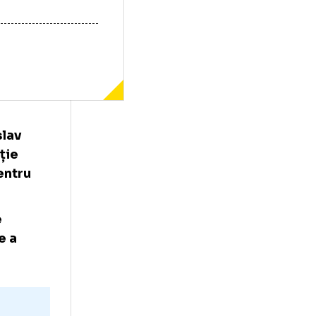
rul Branislav
nt, situație
din lot pentru
in lot pe
 o acțiune a