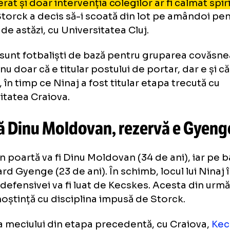
czuly și Ninaj, scoși din lotul lu
rtarul Roland Niczuly și fundașul central Bran
t un incident. Cei doi s-au contrat verbal, lu
enerat și doar intervenția colegilor ar fi cal
nd Storck a decis să-i scoată din lot pe am
tida de astăzi, cu Universitatea Cluj.
 doi sunt fotbaliști de bază pentru grupare
zuly nu doar că e titular postului de portar, d
ipei, în timp ce Ninaj a fost titular etapa tre
versitatea Craiova.
ără Dinu Moldovan, rezervă e