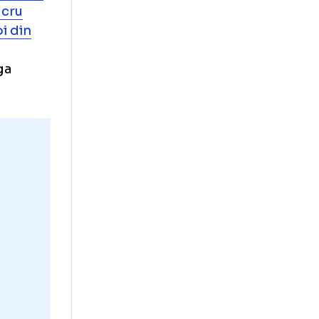
, iar pe bancă va
ui Ninaj în
 din urmă a făcut
iova,
Kecskes și
chipei, lucru
pe amândoi din
 la
Kevin Varga