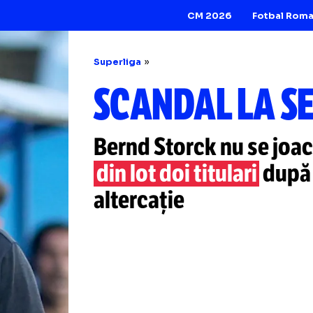
CM 2026
Superliga
SCANDAL L
Bernd Storck nu 
din lot doi titular
altercație