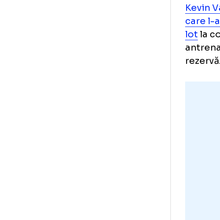
Ast
sta
cen
și 
Îna
Kev
car
lot
ant
rez