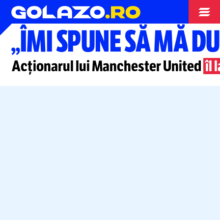
Campionate
„ÎMI SPUNE SĂ MĂ D
Acționarul lui Manchester United
îl