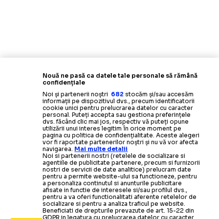
Nouă ne pasă ca datele tale personale să rămână
confidențiale
Noi și partenerii noștri
682
stocăm și/sau accesăm
informații pe dispozitivul dvs., precum identificatorii
cookie unici pentru prelucrarea datelor cu caracter
personal. Puteți accepta sau gestiona preferințele
dvs. făcând clic mai jos, respectiv vă puteți opune
utilizării unui interes legitim în orice moment pe
pagina cu politica de confidențialitate. Aceste alegeri
vor fi raportate partenerilor noștri și nu vă vor afecta
navigarea.
Mai multe detalii
Noi si partenerii nostri (retelele de socializare si
agentiile de publicitate partenere, precum si furnizorii
nostri de servicii de date analitice) prelucram date
pentru a permite website-ului sa functioneze, pentru
a personaliza continutul si anunturile publicitare
afisate in functie de interesele si/sau profilul dvs.,
pentru a va oferi functionalitati aferente retelelor de
socializare si pentru a analiza traficul pe website.
Beneficiati de drepturile prevazute de art. 15-22 din
GDPR in legatura cu prelucrarea datelor cu caracter