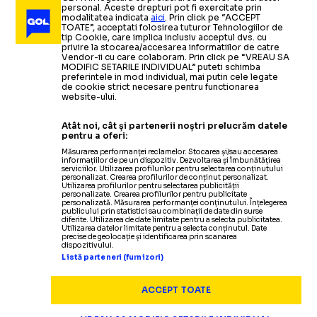
personal. Aceste drepturi pot fi exercitate prin
modalitatea indicata
aici
. Prin click pe “ACCEPT
TOATE”, acceptati folosirea tuturor Tehnologiilor de
tip Cookie, care implica inclusiv acceptul dvs. cu
privire la stocarea/accesarea informatiilor de catre
Vendor-ii cu care colaboram. Prin click pe “VREAU SA
MODIFIC SETARILE INDIVIDUAL” puteti schimba
preferintele in mod individual, mai putin cele legate
de cookie strict necesare pentru functionarea
website-ului.
Atât noi, cât și partenerii noștri prelucrăm datele
pentru a oferi:
Măsurarea performanței reclamelor. Stocarea și/sau accesarea
informațiilor de pe un dispozitiv. Dezvoltarea și îmbunătățirea
serviciilor. Utilizarea profilurilor pentru selectarea conținutului
personalizat. Crearea profilurilor de conținut personalizat.
Utilizarea profilurilor pentru selectarea publicității
personalizate. Crearea profilurilor pentru publicitate
personalizată. Măsurarea performanței conținutului. Înțelegerea
publicului prin statistici sau combinații de date din surse
diferite. Utilizarea de date limitate pentru a selecta publicitatea.
Utilizarea datelor limitate pentru a selecta conținutul. Date
precise de geolocație și identificarea prin scanarea
dispozitivului.
Listă parteneri (furnizori)
ACCEPT TOATE