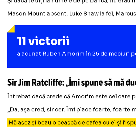
Și dacă te uiți la numele de pe bancă, nu erau m
Mason Mount absent, Luke Shaw la fel, Marcus Ra
11 victorii
a adunat Ruben Amorim în 26 de meciuri p
Sir Jim Ratcliffe: „Îmi spune să mă du
Întrebat dacă crede că Amorim este cel care poa
„Da, așa cred, sincer. Îmi place foarte, foarte
Mă așez și beau o ceașcă de cafea cu el și îi sp