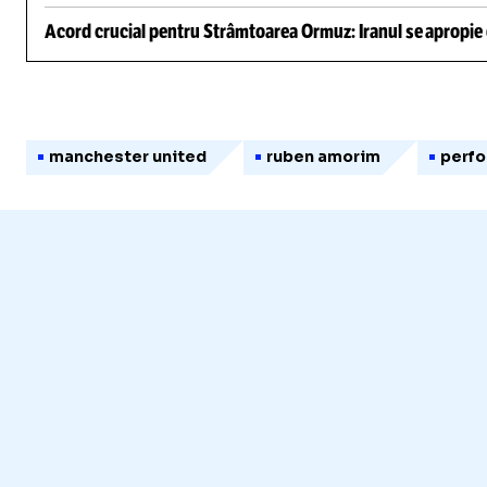
Acord crucial pentru Strâmtoarea Ormuz: Iranul se apropie d
manchester united
ruben amorim
perf