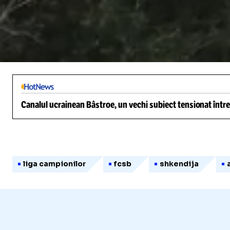
/
Unmute
Canalul ucrainean Bâstroe, un vechi subiect tensionat între
liga campionilor
fcsb
shkendija