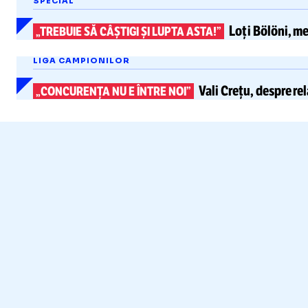
SPECIAL
Loți Bölöni
, m
„TREBUIE SĂ CÂȘTIGI ȘI LUPTA ASTA!”
LIGA CAMPIONILOR
Vali Crețu,
despre rel
„CONCURENȚA NU E ÎNTRE NOI”