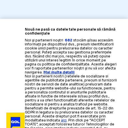
Nouă ne pasă ca datele tale personale să rămână
confidențiale
Noi și partenerii noștri
682
stocăm și/sau accesăm
informații pe dispozitivul dvs., precum identificatorii
cookie unici pentru prelucrarea datelor cu caracter
personal. Puteți accepta sau gestiona preferințele
dvs. făcând clic mai jos, respectiv vă puteți opune
utilizării unui interes legitim în orice moment pe
pagina cu politica de confidențialitate. Aceste alegeri
vor fi raportate partenerilor noștri și nu vă vor afecta
navigarea.
Mai multe detalii
Noi si partenerii nostri (retelele de socializare si
agentiile de publicitate partenere, precum si furnizorii
nostri de servicii de date analitice) prelucram date
pentru a permite website-ului sa functioneze, pentru
a personaliza continutul si anunturile publicitare
afisate in functie de interesele si/sau profilul dvs.,
pentru a va oferi functionalitati aferente retelelor de
socializare si pentru a analiza traficul pe website.
Beneficiati de drepturile prevazute de art. 15-22 din
GDPR in legatura cu prelucrarea datelor cu caracter
personal. Aceste drepturi pot fi exercitate prin
modalitatea indicata
aici
. Prin click pe “ACCEPT
TOATE”, acceptati folosirea tuturor Tehnologiilor de