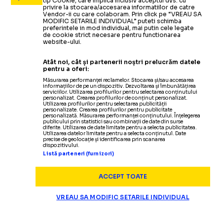
tip Cookie, care implica inclusiv acceptul dvs. cu
privire la stocarea/accesarea informatiilor de catre
Vendor-ii cu care colaboram. Prin click pe “VREAU SA
MODIFIC SETARILE INDIVIDUAL” puteti schimba
preferintele in mod individual, mai putin cele legate
de cookie strict necesare pentru functionarea
website-ului.
Atât noi, cât și partenerii noștri prelucrăm datele
pentru a oferi:
Măsurarea performanței reclamelor. Stocarea și/sau accesarea
informațiilor de pe un dispozitiv. Dezvoltarea și îmbunătățirea
serviciilor. Utilizarea profilurilor pentru selectarea conținutului
personalizat. Crearea profilurilor de conținut personalizat.
Utilizarea profilurilor pentru selectarea publicității
personalizate. Crearea profilurilor pentru publicitate
personalizată. Măsurarea performanței conținutului. Înțelegerea
publicului prin statistici sau combinații de date din surse
diferite. Utilizarea de date limitate pentru a selecta publicitatea.
Utilizarea datelor limitate pentru a selecta conținutul. Date
precise de geolocație și identificarea prin scanarea
dispozitivului.
Listă parteneri (furnizori)
ACCEPT TOATE
VREAU SA MODIFIC SETARILE INDIVIDUAL