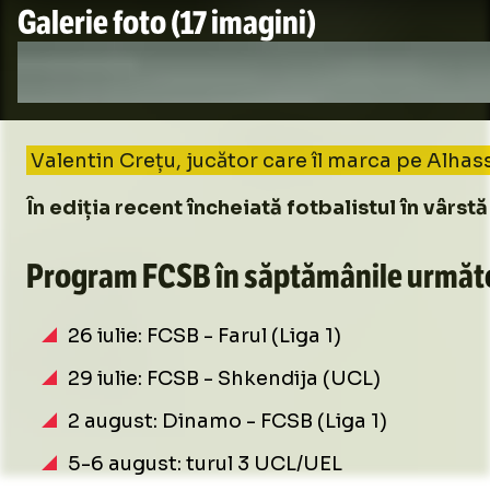
Galerie foto
(17 imagini)
Valentin Crețu, jucător care îl marca pe Alhassa
În ediția recent încheiată fotbalistul în vârst
Program FCSB în săptămânile următ
26 iulie: FCSB - Farul (Liga 1)
29 iulie: FCSB - Shkendija (UCL)
2 august: Dinamo - FCSB (Liga 1)
5-6 august: turul 3 UCL/UEL