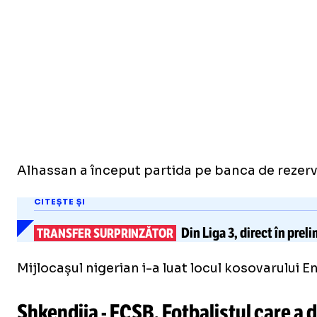
Alhassan a început partida pe banca de rezerve
CITEȘTE ȘI
Din Liga 3, direct în preli
TRANSFER SURPRINZĂTOR
Mijlocașul nigerian i-a luat locul kosovarului 
Shkendija - FCSB. Fotbalistul care a 