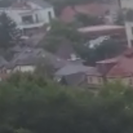
Foto
1
/
17
:
Gol Adamu Alhassan cu FCSB. Capturi Voyo (4).jpg