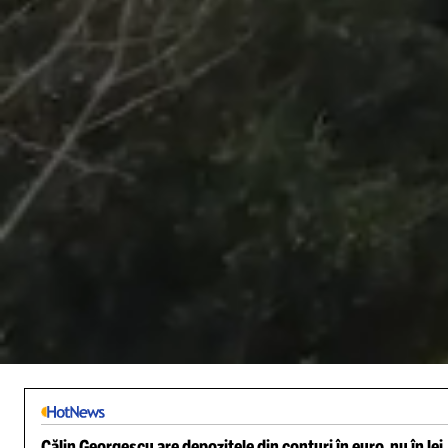
/
Unmute
Călin Georgescu are depozitele din conturi în euro, nu în lei