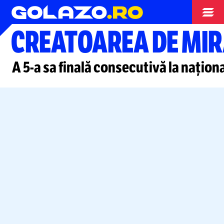
Fotbal feminin
CREATOAREA DE MI
A
5-a
sa finală consecutivă la națion