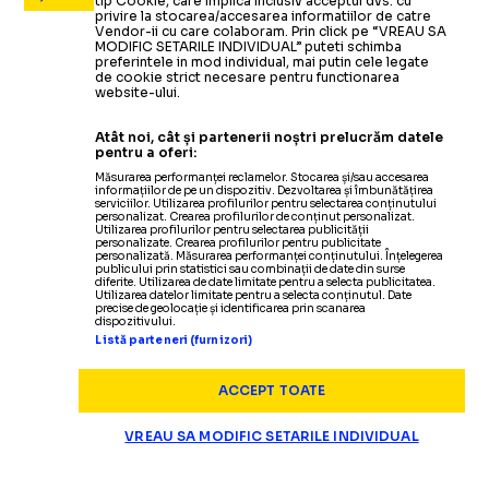
tip Cookie, care implica inclusiv acceptul dvs. cu
privire la stocarea/accesarea informatiilor de catre
Vendor-ii cu care colaboram. Prin click pe “VREAU SA
MODIFIC SETARILE INDIVIDUAL” puteti schimba
preferintele in mod individual, mai putin cele legate
de cookie strict necesare pentru functionarea
website-ului.
Atât noi, cât și partenerii noștri prelucrăm datele
pentru a oferi:
Măsurarea performanței reclamelor. Stocarea și/sau accesarea
informațiilor de pe un dispozitiv. Dezvoltarea și îmbunătățirea
serviciilor. Utilizarea profilurilor pentru selectarea conținutului
personalizat. Crearea profilurilor de conținut personalizat.
Utilizarea profilurilor pentru selectarea publicității
personalizate. Crearea profilurilor pentru publicitate
personalizată. Măsurarea performanței conținutului. Înțelegerea
publicului prin statistici sau combinații de date din surse
diferite. Utilizarea de date limitate pentru a selecta publicitatea.
Utilizarea datelor limitate pentru a selecta conținutul. Date
precise de geolocație și identificarea prin scanarea
dispozitivului.
Listă parteneri (furnizori)
ACCEPT TOATE
VREAU SA MODIFIC SETARILE INDIVIDUAL