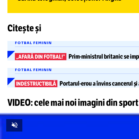
Citește și
FOTBAL FEMININ
Prim-ministrul
britanic se imp
„AFARĂ DIN FOTBAL!”
FOTBAL FEMININ
Portarul-erou
a învins cancerul
și
INDESTRUCTIBILĂ
VIDEO: cele mai noi imagini din sport
Unmute