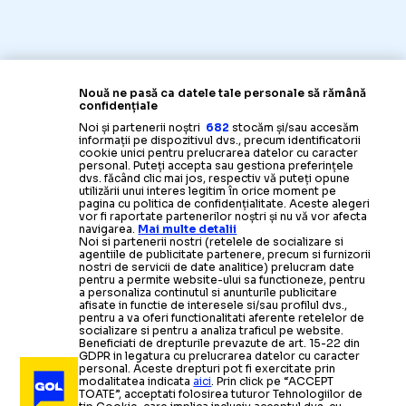
Nouă ne pasă ca datele tale personale să rămână
confidențiale
Noi și partenerii noștri
682
stocăm și/sau accesăm
informații pe dispozitivul dvs., precum identificatorii
cookie unici pentru prelucrarea datelor cu caracter
personal. Puteți accepta sau gestiona preferințele
dvs. făcând clic mai jos, respectiv vă puteți opune
utilizării unui interes legitim în orice moment pe
pagina cu politica de confidențialitate. Aceste alegeri
vor fi raportate partenerilor noștri și nu vă vor afecta
navigarea.
Mai multe detalii
Noi si partenerii nostri (retelele de socializare si
agentiile de publicitate partenere, precum si furnizorii
nostri de servicii de date analitice) prelucram date
pentru a permite website-ului sa functioneze, pentru
a personaliza continutul si anunturile publicitare
afisate in functie de interesele si/sau profilul dvs.,
pentru a va oferi functionalitati aferente retelelor de
socializare si pentru a analiza traficul pe website.
Beneficiati de drepturile prevazute de art. 15-22 din
GDPR in legatura cu prelucrarea datelor cu caracter
personal. Aceste drepturi pot fi exercitate prin
modalitatea indicata
aici
. Prin click pe “ACCEPT
TOATE”, acceptati folosirea tuturor Tehnologiilor de