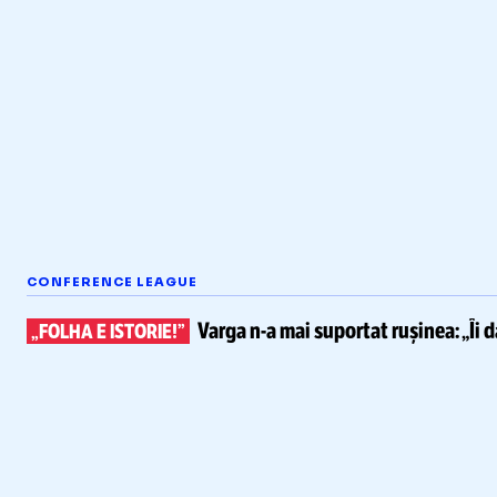
CONFERENCE LEAGUE
Varga
n-a
mai suportat rușinea:
„Îi 
„FOLHA E ISTORIE!”