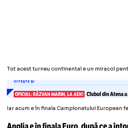
Tot acest turneu continental e un miracol pentr
CITEȘTE ȘI
Clubul din Atena a 
OFICIAL: RĂZVAN MARIN, LA AEK!
Iar acum e în finala Campionatului European fem
Anglia e în finala Euro, după ce a întor