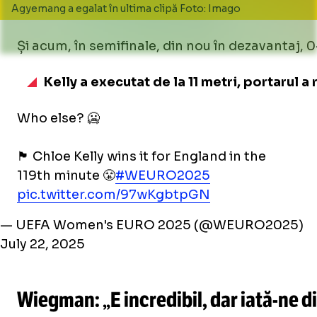
Agyemang a egalat în ultima clipă Foto: Imago
Și acum, în semifinale, din nou în dezavantaj, 0
Kelly a executat de la 11 metri, portarul a
Who else? 🥶
🏴󠁧󠁢󠁥󠁮󠁧󠁿 Chloe Kelly wins it for England in the
119th minute 😤
#WEURO2025
pic.twitter.com/97wKgbtpGN
— UEFA Women's EURO 2025 (@WEURO2025)
July 22, 2025
Wiegman: „E incredibil, dar
iată-ne
di