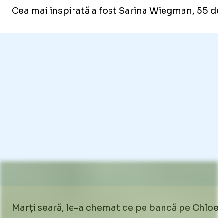
Cea mai inspirată a fost Sarina Wiegman, 55 de 
Marți seară, le-a chemat de pe bancă pe Chloe Ke