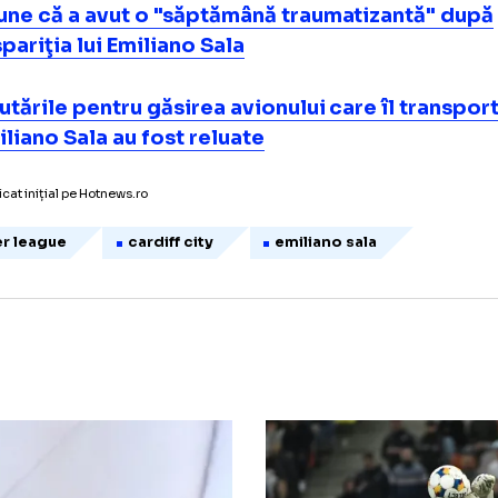
Sala ar fi fost găsite pe plaja Surtainville,
FOTO VIDEO Numele lui Emiliano Sala, trec
joc la meciul Arsenal vs Cardiff
Antrenorul echipei Cardiff a vrut să demis
spune că a avut o "săptămână traumatizan
dispariţia lui Emiliano Sala
Căutările pentru găsirea avionului care îl
Emiliano Sala au fost reluate
icol publicat inițial pe Hotnews.ro
remier league
cardiff city
emiliano sala