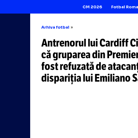
CM 2026
Arhiva fotbal
Antrenorul lui Ca
că gruparea din 
fost refuzată de 
dispariţia lui Emi