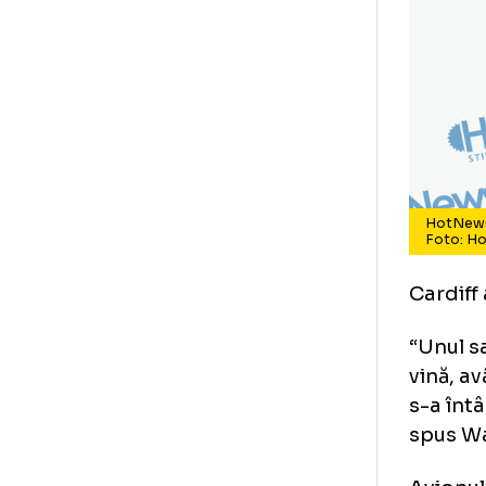
Ho
Fo
Car
“Un