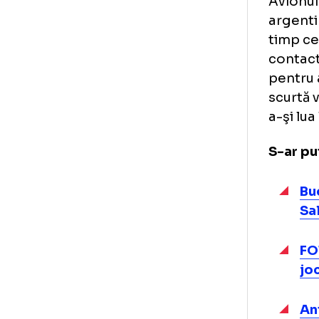
vin
s-a
spu
Avi
arg
tim
con
pen
scu
a-ş
S-a