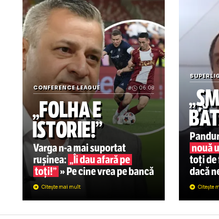
Știrile zilei din sport
SU
„
CONFERENCE LEAGUE
06.08