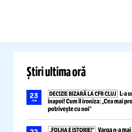
„FOLHA E
B
ISTORIE!”
Pa
Varga
n-a
mai suportat
n
rușinea:
„Îi dau afară pe
to
toți!”
» Pe cine vrea pe bancă
da
Citește mai mult