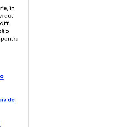
t să vină după ce
e transferuri”, a
listul
 21 ianuarie, în
ă ce a pierdut
ea la Cardiff,
ferat, după o
aşi aparat pentru
ul Emiliano