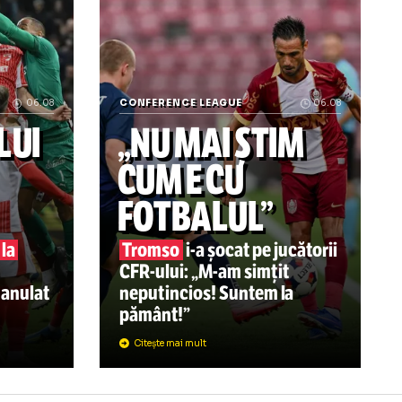
a mai suportat rușinea: „Îi dau afară pe toți!” » Pe cine vr
„Șmecherie și bătaie de joc!” Panduru a
06.08
CONFERENCE LEAGUE
RUL LUI
„NU MAI ȘTI
MO
S-A
CUM E CU