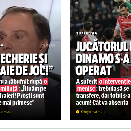
„Folha e istorie!” Varga n-
SUPERLIGA
JUCĂTO
PERLIGA
06.08
ȘMECHERIE ȘI
DINA