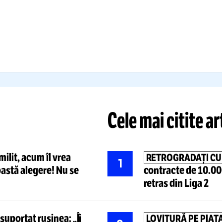
ĂTAIE DE JOC!”
OPERA
nduru a răbufnit după
o
A suferit
o i
ouă umilință
: „Îi luăm pe
menisc
: tre
ți de fraieri! Proști sunt
transfere, da
că ne mai primesc”
acum! Cât v
Citește mai mult
Citește mai mult