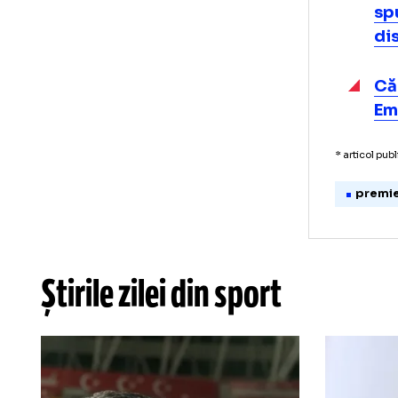
* art
p