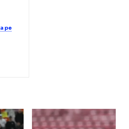
 Franța
ut pe foaia de
ioneze şi
tă" după
 transporta pe