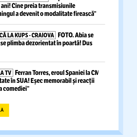
tite articole
Fotbaliști cu
ADAȚI CU SALARII DE TOP
e de 10.000 de €/lună
au dat în judecată clubul
 Liga 2
Au pierdut
Ă PE PIAȚA DREPTURILOR TV!
l după 14 ani! Cine preia transmisiunile
r: „Streamingul a devenit o modalitate firească”
FOTO.
Abia se
 DE PANICĂ LA KUPS
-
CRAIOVA