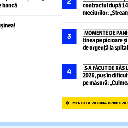
Cele mai ci
L-a
umilit,
acum îl vrea
RETROGR
1
ai proastă alegere! Nu se
contract
retras din
a
mai suportat rușinea:
„Îi
LOVITUR
2
rea pe bancă
contractu
meciurilo
nuă
rușinea!
MOMENTE