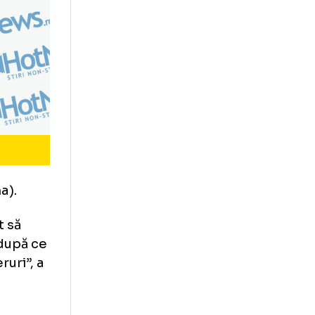
dro Bacuna).
nu au vrut să