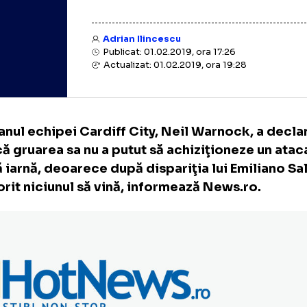
Adrian Ilincescu
Publicat: 01.02.2019, ora 17:26
Actualizat: 01.02.2019, ora 19:28
nicianul echipei Cardiff City, Neil Warnock,
eri, că gruarea sa nu a putut să achiziţionez
astă iarnă, deoarece după dispariţia lui Emi
ai dorit niciunul să vină, informează News.r