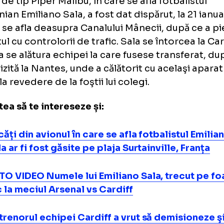
ă, având în vedere circumstanţele. Nu au vru
 întâmplat. A fost o perioadă foarte dificilă d
s Warnock, potrivit Reuters.
onul de tip Piper Malibu, în care se afla fotba
entinian Emiliano Sala, a fost dat dispărut, la
p ce se afla deasupra Canalului Mânecii, dup
tactul cu controlorii de trafic. Sala se întorc
tru a se alătura echipei la care fusese trans
rtă vizită la Nantes, unde a călătorit cu acel
i lua la revedere de la foştii lui colegi.
r putea să te intereseze și:
Bucăți din avionul în care se afla fotbalist