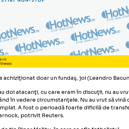
tNews.ro
to: Hotnews
diff a achiziţionat doar un fundaş, joi (Lean
ul sau doi atacanţi, cu care eram în discuţii, 