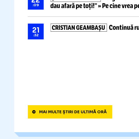
Știri ultima oră
DECIZIE BIZARĂ LA CFR CLUJ
23
înapoi!
Cum îl ironiza: „Cea m
:44
potrivește cu noi”
Varga
n-
„FOLHA E ISTORIE!”
22
dau afară pe toți!”
» Pe cine v
:09
Conti
CRISTIAN GEAMBAȘU
21
:32