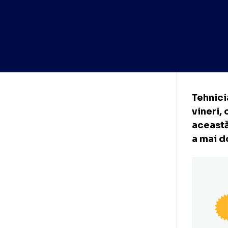
Teh
vin
ace
a m