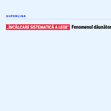
SUPERLIGA
Fenomenul dăunător 
„ÎNCĂLCARE SISTEMATICĂ A LEGII”