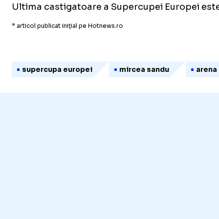
Ultima castigatoare a Supercupei Europei este 
* articol publicat inițial pe Hotnews.ro
supercupa europei
mircea sandu
arena 