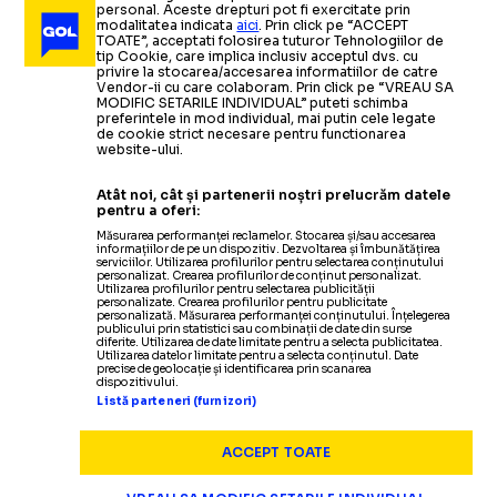
personal. Aceste drepturi pot fi exercitate prin
modalitatea indicata
aici
. Prin click pe “ACCEPT
TOATE”, acceptati folosirea tuturor Tehnologiilor de
tip Cookie, care implica inclusiv acceptul dvs. cu
privire la stocarea/accesarea informatiilor de catre
Vendor-ii cu care colaboram. Prin click pe “VREAU SA
MODIFIC SETARILE INDIVIDUAL” puteti schimba
preferintele in mod individual, mai putin cele legate
de cookie strict necesare pentru functionarea
website-ului.
Atât noi, cât și partenerii noștri prelucrăm datele
pentru a oferi:
Măsurarea performanței reclamelor. Stocarea și/sau accesarea
informațiilor de pe un dispozitiv. Dezvoltarea și îmbunătățirea
serviciilor. Utilizarea profilurilor pentru selectarea conținutului
personalizat. Crearea profilurilor de conținut personalizat.
Utilizarea profilurilor pentru selectarea publicității
personalizate. Crearea profilurilor pentru publicitate
personalizată. Măsurarea performanței conținutului. Înțelegerea
publicului prin statistici sau combinații de date din surse
diferite. Utilizarea de date limitate pentru a selecta publicitatea.
Utilizarea datelor limitate pentru a selecta conținutul. Date
precise de geolocație și identificarea prin scanarea
dispozitivului.
Listă parteneri (furnizori)
ACCEPT TOATE