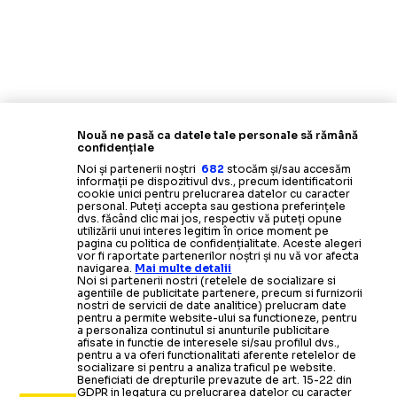
Nouă ne pasă ca datele tale personale să rămână
confidențiale
Noi și partenerii noștri
682
stocăm și/sau accesăm
informații pe dispozitivul dvs., precum identificatorii
cookie unici pentru prelucrarea datelor cu caracter
personal. Puteți accepta sau gestiona preferințele
dvs. făcând clic mai jos, respectiv vă puteți opune
utilizării unui interes legitim în orice moment pe
pagina cu politica de confidențialitate. Aceste alegeri
vor fi raportate partenerilor noștri și nu vă vor afecta
navigarea.
Mai multe detalii
Noi si partenerii nostri (retelele de socializare si
agentiile de publicitate partenere, precum si furnizorii
nostri de servicii de date analitice) prelucram date
pentru a permite website-ului sa functioneze, pentru
a personaliza continutul si anunturile publicitare
afisate in functie de interesele si/sau profilul dvs.,
pentru a va oferi functionalitati aferente retelelor de
socializare si pentru a analiza traficul pe website.
Beneficiati de drepturile prevazute de art. 15-22 din
GDPR in legatura cu prelucrarea datelor cu caracter