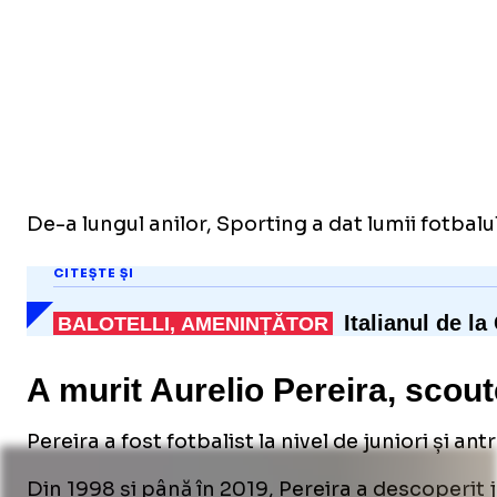
De-a lungul anilor, Sporting a dat lumii fotbalul
CITEȘTE ȘI
Italianul de l
BALOTELLI, AMENINȚĂTOR
A murit Aurelio Pereira, scou
Pereira a fost fotbalist la nivel de juniori și 
Din 1998 și până în 2019, Pereira a descoperit 