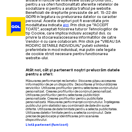
afisate in functie de interesele si/sau profilul dvs.,
pentru a va oferi functionalitati aferente retelelor de
socializare si pentru a analiza traficul pe website.
Beneficiati de drepturile prevazute de art. 15-22 din
GDPR in legatura cu prelucrarea datelor cu caracter
personal. Aceste drepturi pot fi exercitate prin
modalitatea indicata
aici
. Prin click pe “ACCEPT
TOATE”, acceptati folosirea tuturor Tehnologiilor de
tip Cookie, care implica inclusiv acceptul dvs. cu
privire la stocarea/accesarea informatiilor de catre
Vendor-ii cu care colaboram. Prin click pe “VREAU SA
MODIFIC SETARILE INDIVIDUAL” puteti schimba
preferintele in mod individual, mai putin cele legate
de cookie strict necesare pentru functionarea
website-ului.
Atât noi, cât și partenerii noștri prelucrăm datele
pentru a oferi:
Măsurarea performanței reclamelor. Stocarea și/sau accesarea
informațiilor de pe un dispozitiv. Dezvoltarea și îmbunătățirea
serviciilor. Utilizarea profilurilor pentru selectarea conținutului
personalizat. Crearea profilurilor de conținut personalizat.
Utilizarea profilurilor pentru selectarea publicității
personalizate. Crearea profilurilor pentru publicitate
personalizată. Măsurarea performanței conținutului. Înțelegerea
publicului prin statistici sau combinații de date din surse
diferite. Utilizarea de date limitate pentru a selecta publicitatea.
Utilizarea datelor limitate pentru a selecta conținutul. Date
precise de geolocație și identificarea prin scanarea
dispozitivului.
Listă parteneri (furnizori)