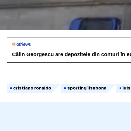
/
Unmute
Călin Georgescu are depozitele din conturi în eur
cristiano ronaldo
sporting lisabona
luis