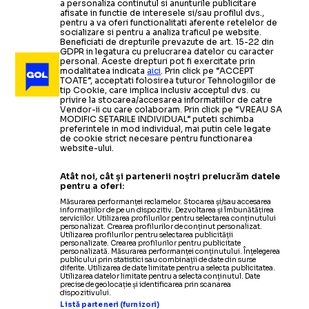
a personaliza continutul si anunturile publicitare
afisate in functie de interesele si/sau profilul dvs.,
pentru a va oferi functionalitati aferente retelelor de
socializare si pentru a analiza traficul pe website.
Beneficiati de drepturile prevazute de art. 15-22 din
GDPR in legatura cu prelucrarea datelor cu caracter
personal. Aceste drepturi pot fi exercitate prin
modalitatea indicata
aici
. Prin click pe “ACCEPT
TOATE”, acceptati folosirea tuturor Tehnologiilor de
tip Cookie, care implica inclusiv acceptul dvs. cu
privire la stocarea/accesarea informatiilor de catre
Vendor-ii cu care colaboram. Prin click pe “VREAU SA
MODIFIC SETARILE INDIVIDUAL” puteti schimba
preferintele in mod individual, mai putin cele legate
de cookie strict necesare pentru functionarea
website-ului.
Atât noi, cât și partenerii noștri prelucrăm datele
pentru a oferi:
Măsurarea performanței reclamelor. Stocarea și/sau accesarea
informațiilor de pe un dispozitiv. Dezvoltarea și îmbunătățirea
serviciilor. Utilizarea profilurilor pentru selectarea conținutului
personalizat. Crearea profilurilor de conținut personalizat.
Utilizarea profilurilor pentru selectarea publicității
personalizate. Crearea profilurilor pentru publicitate
personalizată. Măsurarea performanței conținutului. Înțelegerea
publicului prin statistici sau combinații de date din surse
diferite. Utilizarea de date limitate pentru a selecta publicitatea.
Utilizarea datelor limitate pentru a selecta conținutul. Date
precise de geolocație și identificarea prin scanarea
dispozitivului.
Listă parteneri (furnizori)