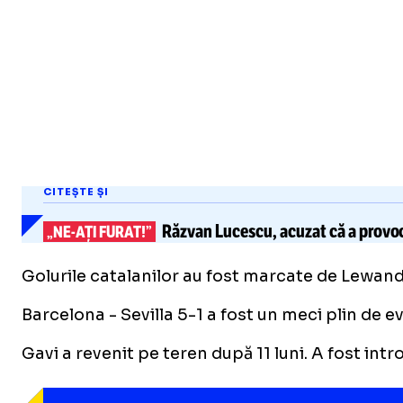
CITEȘTE ȘI
Răzvan Lucescu
, acuzat că a provo
„NE-AȚI
FURAT!”
Golurile catalanilor au fost marcate de Lewandow
Barcelona - Sevilla 5-1 a fost un meci plin de e
Gavi a revenit pe teren după 11 luni. A fost int