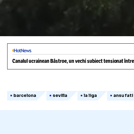
/
Unmute
Canalul ucrainean Bâstroe, un vechi subiect tensionat între
barcelona
sevilla
la liga
ansu fati